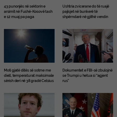
43 punonjës në sektorin e
Ushtria zvicerane do të ruajë
arsimit në Fushë-Kosovë tash
pajisjet në bunkerë të
e 12 muaj pa paga
shpërndarë në gjithë vendin
Moti gjatë ditës së sotme me
Dokumentet e FBI-së zbulojnë
diell, temperaturat maksimale
se Trumpi u hetua si “agjent
sërish deri në 38 gradë Celsius
rus”