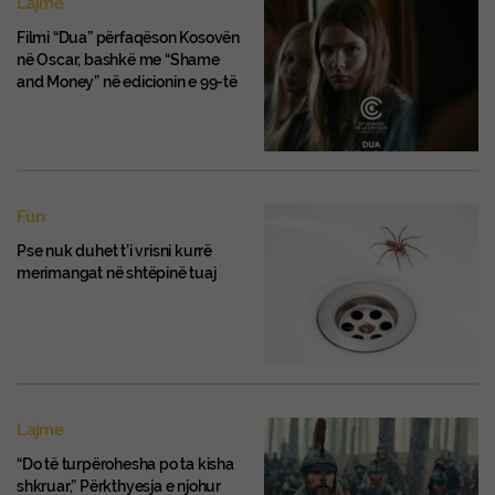
Lajme
Filmi “Dua” përfaqëson Kosovën
në Oscar, bashkë me “Shame
and Money” në edicionin e 99-të
Fun
Pse nuk duhet t’i vrisni kurrë
merimangat në shtëpinë tuaj
Lajme
“Do të turpërohesha po ta kisha
shkruar,” Përkthyesja e njohur