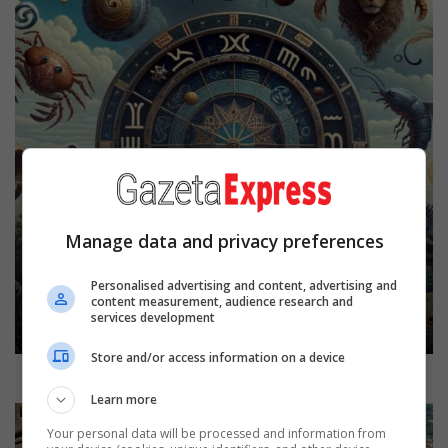
Manage data and privacy preferences
Horoskopi, 6 gusht 2026:
Zbuloni parashikimin e yjeve,
Personalised advertising and content, advertising and
shenjat më me fat të ditës
content measurement, audience research and
services development
Store and/or access information on a device
Learn more
Your personal data will be processed and information from