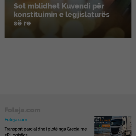
Sot mblidhet Kuvendi për
konstituimin e legjislaturës
së re
Foleja.com
Foleja.com
Transport parcial dhe i plotë nga Greqia me
3P Logistics