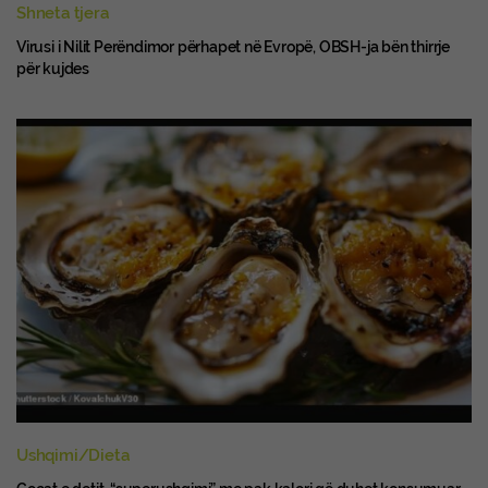
Shneta tjera
Virusi i Nilit Perëndimor përhapet në Evropë, OBSH-ja bën thirrje
për kujdes
Ushqimi/Dieta