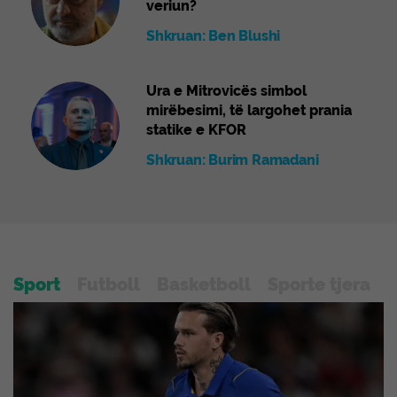
veriun?
Shkruan: Ben Blushi
Ura e Mitrovicës simbol
mirëbesimi, të largohet prania
statike e KFOR
Shkruan: Burim Ramadani
Sport
Futboll
Basketboll
Sporte tjera