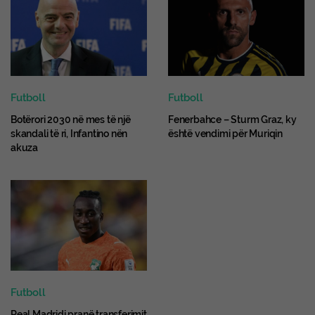
Barcelona.
Futboll
Futboll
Botërori 2030 në mes të një
Fenerbahce – Sturm Graz, ky
skandali të ri, Infantino nën
është vendimi për Muriqin
akuza
Futboll
Real Madridi pranë transferimit