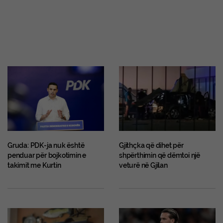
Gruda: PDK-ja nuk është
Gjithçka që dihet për
penduar për bojkotimin e
shpërthimin që dëmtoi një
takimit me Kurtin
veturë në Gjilan