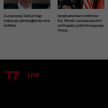
Zuckerberg i kërkon falje
Senati amerikan konfirmon
Indisë për përmbajtjet abuzive
Eric Wendt si ambasador të ri
në Meta
në Shqipëri, pritet firmosja nga
Trump
LIVE