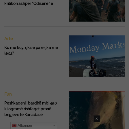
kritikon ashpër “Odisenë” e
Nolanit: Skenar pompoz,
sipërfaqësor dhe pa thellësi
Arte
Ku me kcy, çka e pa e çka me
lexu?
Fun
Peshkaqeni i bardhë mbi 450
kilogramë rishfaqet pranë
brigjeve të Kanadasë
✕
Albanian