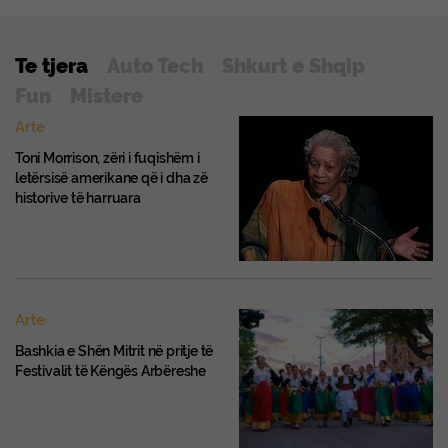
Te tjera
Auto Tech
Shkurt e Shqip
Fun
Mistere
Arte
Toni Morrison, zëri i fuqishëm i
letërsisë amerikane që i dha zë
historive të harruara
Arte
Bashkia e Shën Mitrit në pritje të
Festivalit të Këngës Arbëreshe