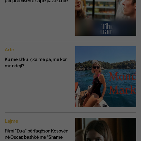
për premisën e saj të pazakontë.
Arte
Ku me shku, çka me pa, me kon
me ndejt?.
Lajme
Filmi “Dua” përfaqëson Kosovën
në Oscar, bashkë me “Shame