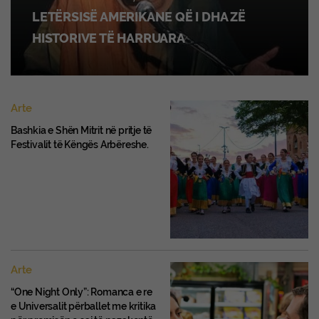
LETËRSISË AMERIKANE QË I DHA ZË
HISTORIVE TË HARRUARA
Arte
Bashkia e Shën Mitrit në pritje të
Festivalit të Këngës Arbëreshe.
Arte
“One Night Only”: Romanca e re
e Universalit përballet me kritika