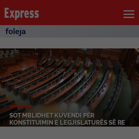
SOT MBLIDHET KUVENDI PËR
KONSTITUIMIN E LEGJISLATURËS SË RE