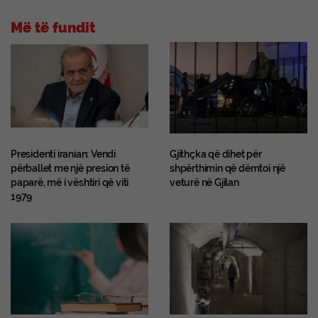
Më të fundit
Presidenti iranian: Vendi
Gjithçka që dihet për
përballet me një presion të
shpërthimin që dëmtoi një
paparë, më i vështiri që viti
veturë në Gjilan
1979