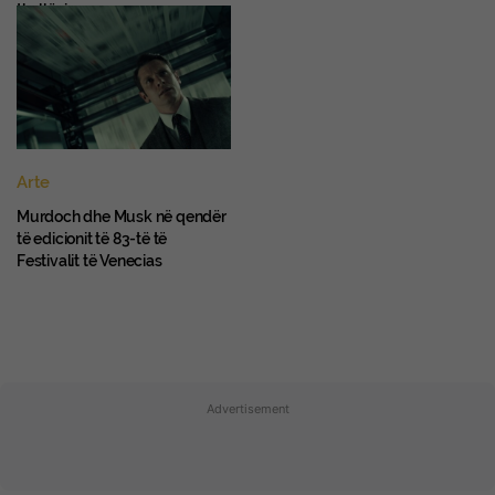
thellësi
Arte
Murdoch dhe Musk në qendër
të edicionit të 83-të të
Festivalit të Venecias
Advertisement