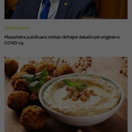
Shneta tjera
Mesazhet e publikuara rishtazi rikthejnë debatin për origjinën e
COVID-19