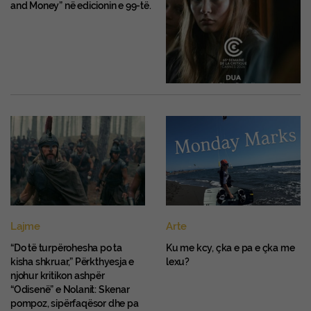
and Money” në edicionin e 99-të.
Lajme
Arte
“Do të turpërohesha po ta
Ku me kcy, çka e pa e çka me
kisha shkruar,” Përkthyesja e
lexu?
njohur kritikon ashpër
“Odisenë” e Nolanit: Skenar
pompoz, sipërfaqësor dhe pa