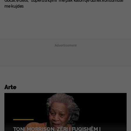
Gocat e detit, “superushqimi” me pak kalori që duhet konsumuar
me kujdes
Advertisement
Arte
TONI MORRISON, ZËRI I FUQISHËM I