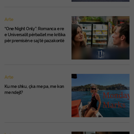
Arte
“One Night Only”: Romanca e re
e Universalit përballet me kritika
për premisën e saj të pazakontë
Arte
Ku me shku, çka me pa, me kon
me ndejt?