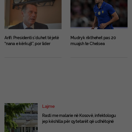
Arifi: Presidenti s’duhet të jetë
Mudryk rikthehet pas 20
“nana e kërkujt”, por lider
muajsh te Chelsea
Lajme
Rasti me malarie në Kosovë, infektologu
jep këshilla për qytetarët që udhëtojnë