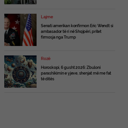
Lajme
Senati amerikan konfirmon Eric Wendt si
ambasador të ri në Shqipëri, pritet
firmosja nga Trump
Rozë
Horoskopi, 6 gusht 2026: Zbuloni
parashikimin e yjeve, shenjat më me fat
të ditës