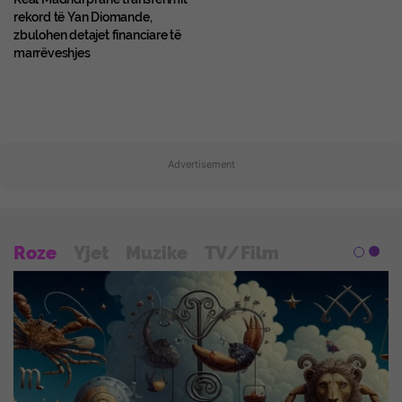
rekord të Yan Diomande,
zbulohen detajet financiare të
marrëveshjes
Advertisement
Roze
Yjet
Muzike
TV/Film