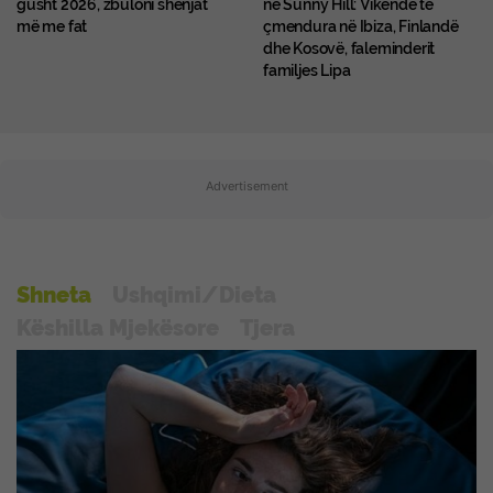
gusht 2026, zbuloni shenjat
në Sunny Hill: Vikende të
më me fat
çmendura në Ibiza, Finlandë
dhe Kosovë, faleminderit
familjes Lipa
Advertisement
Shneta
Ushqimi/Dieta
Këshilla Mjekësore
Tjera