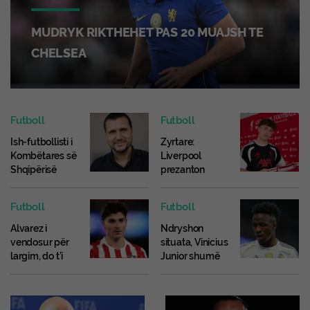
MUDRYK RIKTHEHET PAS 20 MUAJSH TE
CHELSEA
Futboll
Futboll
Ish-futbollisti i
Zyrtare:
Kombëtares së
Liverpool
Shqipërisë
prezanton
arrestohet në
Victor Munoz.
Francë për
Futboll
Futboll
shitje droge.
Alvarez i
Ndryshon
vendosur për
situata, Vinicius
largim, do t’i
Junior shumë
kërkojë
pranë rinovimit
Atleticos
me Real
transferimin te
Madridin.