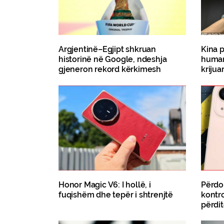
Argjentinë–Egjipt shkruan
Kina 
historinë në Google, ndeshja
humano
gjeneron rekord kërkimesh
krijua
Honor Magic V6: I hollë, i
Përdo
fuqishëm dhe tepër i shtrenjtë
kontr
përdi