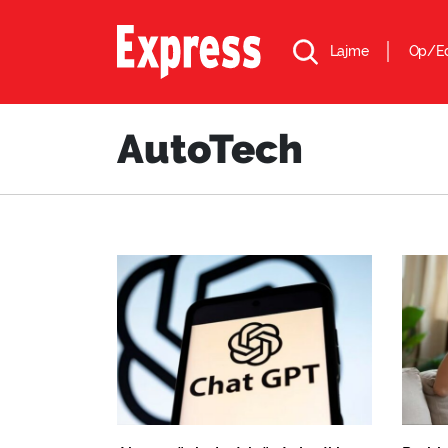
Lajme
Op/E
AutoTech