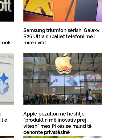
Samsung triumfon sërish, Galaxy
S26 Ultra shpallet telefoni më i
tlook
mirë i vitit
e
Apple pezullon në heshtje
it e
“produktin më inovativ prej
vitesh” mes frikës se mund të
cenonte privatësinë