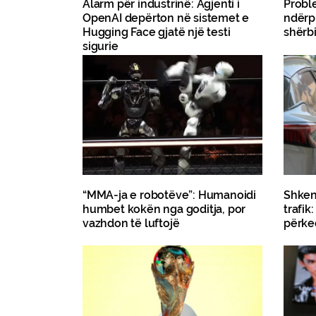
Alarm për industrinë: Agjenti i
Probl
OpenAI depërton në sistemet e
ndërp
Hugging Face gjatë një testi
shërb
sigurie
“MMA-ja e robotëve”: Humanoidi
Shken
humbet kokën nga goditja, por
trafik
vazhdon të luftojë
përke