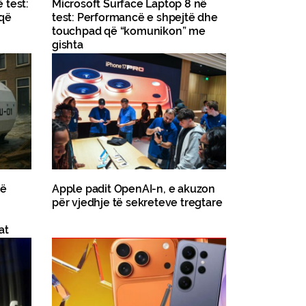
 test:
Microsoft Surface Laptop 8 në
 që
test: Performancë e shpejtë dhe
touchpad që “komunikon” me
gishta
jë
Apple padit OpenAI-n, e akuzon
për vjedhje të sekreteve tregtare
at