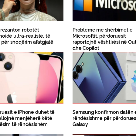
prezanton robotët
Probleme me shërbimet e
idë ultra-realistë, të
Microsoftit, përdoruesit
r për shoqërim afatgjatë
raportojnë vështirësi në Ou
dhe Copilot
ruesit e iPhone duhet të
Samsung konfirmon datën 
ollojnë menjëherë këtë
rëndësishme për përdorues
tësim të rëndësishëm
Galaxy