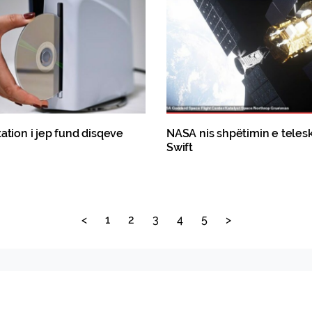
ation i jep fund disqeve
NASA nis shpëtimin e teles
Swift
<
1
2
3
4
5
>