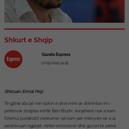
Shkurt e Shqip
Gazeta Express
17/09/2025 14:29
Shkruan: Ermal Peçi
Të gjithë ata që më njohin e dinë mirë se shkrimtari im i
preferuar shqiptar është Ben Blushi. Asnjëherë nuk e kam
fshehur publikisht vlerësimin që kam për mënyrën se si ai
përshkruan ngjarjet, rrëfen emocionin dhe guxon të prekë