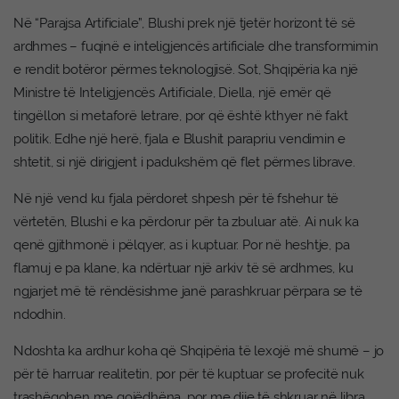
Në “Parajsa Artificiale”, Blushi prek një tjetër horizont të së
ardhmes – fuqinë e inteligjencës artificiale dhe transformimin
e rendit botëror përmes teknologjisë. Sot, Shqipëria ka një
Ministre të Inteligjencës Artificiale, Diella, një emër që
tingëllon si metaforë letrare, por që është kthyer në fakt
politik. Edhe një herë, fjala e Blushit parapriu vendimin e
shtetit, si një dirigjent i padukshëm që flet përmes librave.
Në një vend ku fjala përdoret shpesh për të fshehur të
vërtetën, Blushi e ka përdorur për ta zbuluar atë. Ai nuk ka
qenë gjithmonë i pëlqyer, as i kuptuar. Por në heshtje, pa
flamuj e pa klane, ka ndërtuar një arkiv të së ardhmes, ku
ngjarjet më të rëndësishme janë parashkruar përpara se të
ndodhin.
Ndoshta ka ardhur koha që Shqipëria të lexojë më shumë – jo
për të harruar realitetin, por për të kuptuar se profecitë nuk
trashëgohen me gojëdhëna, por me dije të shkruar në libra.