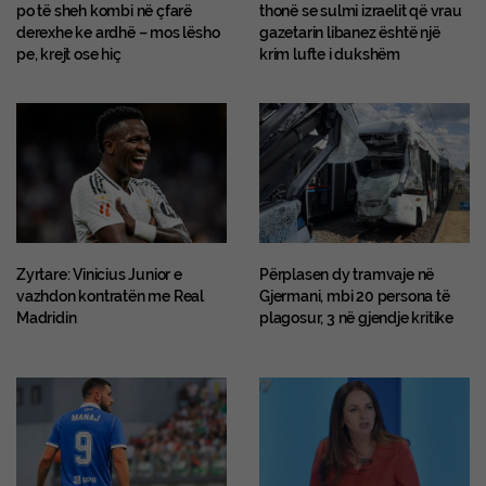
po të sheh kombi në çfarë
thonë se sulmi izraelit që vrau
derexhe ke ardhë – mos lësho
gazetarin libanez është një
pe, krejt ose hiç
krim lufte i dukshëm
Zyrtare: Vinicius Junior e
Përplasen dy tramvaje në
vazhdon kontratën me Real
Gjermani, mbi 20 persona të
Madridin
plagosur, 3 në gjendje kritike