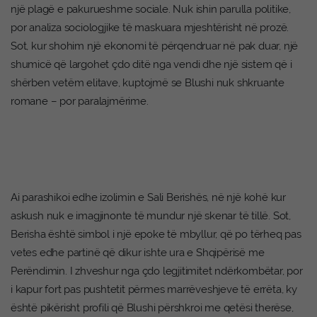
një plagë e pakurueshme sociale. Nuk ishin parulla politike,
por analiza sociologjike të maskuara mjeshtërisht në prozë.
Sot, kur shohim një ekonomi të përqendruar në pak duar, një
shumicë që largohet çdo ditë nga vendi dhe një sistem që i
shërben vetëm elitave, kuptojmë se Blushi nuk shkruante
romane – por paralajmërime.
Ai parashikoi edhe izolimin e Sali Berishës, në një kohë kur
askush nuk e imagjinonte të mundur një skenar të tillë. Sot,
Berisha është simbol i një epoke të mbyllur, që po tërheq pas
vetes edhe partinë që dikur ishte ura e Shqipërisë me
Perëndimin. I zhveshur nga çdo legjitimitet ndërkombëtar, por
i kapur fort pas pushtetit përmes marrëveshjeve të errëta, ky
është pikërisht profili që Blushi përshkroi me qetësi therëse,