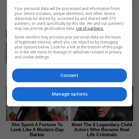
It's Not Your Typical Family:
Your personal data will be processed and information from
Each Member Has This
your device (cookies, unique identifiers, and other device
Unique Trait!
data) may be stored by, accessed by and shared with 370
Brainberries
partners, or used specifically by this site. We and our partners
may use precise geolocation data.
List of partners.
46 Years Later, The Blue
Some vendors may process your personal data on the basis
Lagoon Stars Look
of legitimate interest, which you can object to by managing
Unrecognizable
your options below. Look for a link at the bottom of this page
or in the site menu to manage or withdraw consent in privacy
Brainberries
and cookie settings.
’90s TV Icons Who Faded
Out Of Hollywood
Consent
Brainberries
Manage options
She Spent A Fortune To
Meet The 6 Legendary Child
Look Like A Modern-Day
Actors Who Became Real
Barbie
Life Criminals