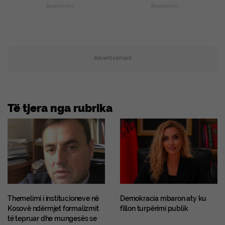
Brainberries
Brainberries
Advertisement
Të tjera nga rubrika
Themelimi i institucioneve në
Demokracia mbaron aty ku
Kosovë ndërmjet formalizmit
fillon turpërimi publik
të tepruar dhe mungesës se