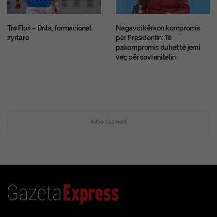
Tre Fiori – Drita, formacionet
Nagavci kërkon kompromis
zyrtare
për Presidentin: Të
pakompromis duhet të jemi
veç për sovranitetin
Advertisement