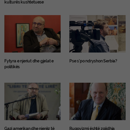
kulturës kushtetuese
Fytyra e njeriut dhe gjelat e
Pse s’po ndryshon Serbia?
politikës
Gazi amerikan dhe njerëz të
Rugovizmi është zgjidhja