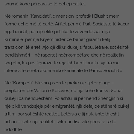
shumë kohë përpara se të bëhej realitet.
Në romanin “Kandidati”, dimensioni profetik i Blushit merr
formë edhe më të qartë. Ai flet për një Parti Socialiste të kapur
nga bandat, për një elitë politike të zëvendësuar nga
kriminelë, për një Kryeministër që bëhet garant i këtij
tranzicioni të errët. Ajo që dikur dukej si fabul letrare, sot është
përditshmëri – në raportet ndërkombëtare dhe në realitetin
shqiptar, ku pas figurave të reja fshihen klanet e vjetra me
interesa të errëta ekonomiko-kriminale të Partisë Socialiste.
Në “Komploti”, Blushi guxon të prekë një tjetër plagë –
përplasjen për Veriun e Kosovës, në një kohë kur ky skenar
dukej i pamendueshëm. Po ashtu, ai përmend Shëngjinin si
një pikë vendosjeje për emigrantët, një detaj që atëherë dukej
trillim, por sot është realitet. Letërsia e tij nuk ishte thjesht
fiction – ishte një realitet i shkruar disa vite përpara se të
ndodhte.