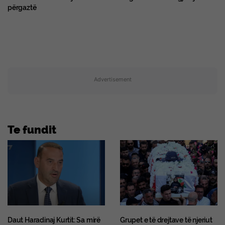
përgaztë
Advertisement
Te fundit
Daut Haradinaj Kurtit: Sa mirë
Grupet e të drejtave të njeriut