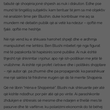
tabutë që shoqëria jonë shpesh as nuk i diskuton. Edhe pse
mund të tingëlloj subjektiv, kam tentuar të jem sa më objektiv
në analizën time për Blushin, duke kontribuar me aq sa
mundem në debatin publik që ai vetë ka ndezur – qoftë me
fjalë, qoftë me heshtje.
Në një vend ku e shkuara harrohet shpejt dhe e ardhmja
manipulohet me lehtësi, Ben Blushi mbetet një nga figurat
më të pazakonta të hapësirës sonë publike. Ai nuk është
thjesht një shkrimtar i njohur, apo një ish-politikan me jetë të
vrullshme. Ai është një profet i letrave dhe i politikës shqiptare
– një autor që, pa zhurmë dhe pa propagandë, ka parashikuar
me një saktësi të frikshme rrugën që do të merrte Shqipëria.
Që në librin “Hëna e Shqipërisë”, Blushi nuk shkruante për atë
që kishte ndodhur, por për atë që po vinte. Ai parashikonte
zhdukjen e shtresës së mesme dhe ndarjen e thellë mes të
pasurve dhe të varfërve, ku polarizimi ekonomik do të bëhej