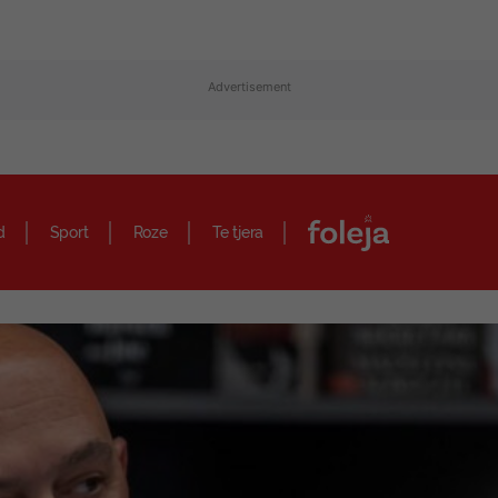
Advertisement
d
Sport
Roze
Te tjera