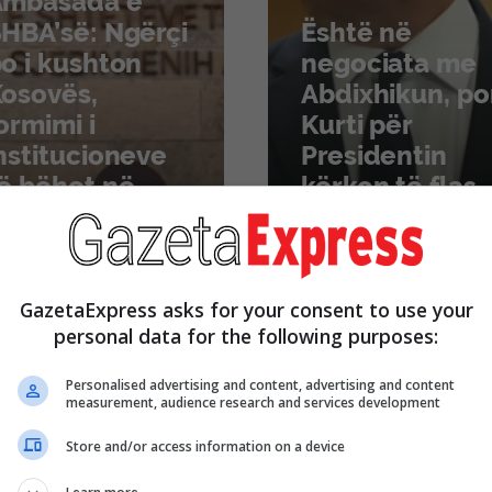
Ambasada e
HBA’së: Ngërçi
Është në
o i kushton
negociata me
osovës,
Abdixhikun, po
ormimi i
Kurti për
nstitucioneve
Presidentin
ë bëhet në
kërkon të flas
ërputhje me
edhe me
ushtetutën
Hamzën dhe
edhe vendimet
Gjinin: Jam i
 GJK’së
interesuar
GazetaExpress asks for your consent to use your
personal data for the following purposes:
Personalised advertising and content, advertising and content
measurement, audience research and services development
Store and/or access information on a device