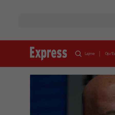
Lajme
Op/E