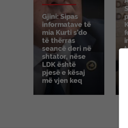
S
Gjini: Sipas
p
informatave të
K
mia Kurti s’do
f
të thërras
i
seancë deri në
t
shtator, nëse
p
LDK është
K
pjesë e kësaj
më vjen keq
e