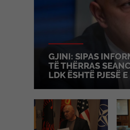
GJINI: SIPAS INFO
TË THËRRAS SEANC
LDK ËSHTË PJESË E