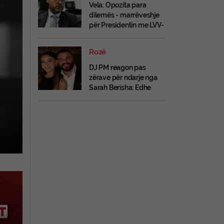
Vela: Opozita para
dilemës - marrëveshje
për Presidentin me LVV-
në, ose zgjedhje në
dhjetor
Rozë
DJ PM reagon pas
zërave për ndarje nga
Sarah Berisha: Edhe
mungesa e një
përgjigjeje është
përgjigje