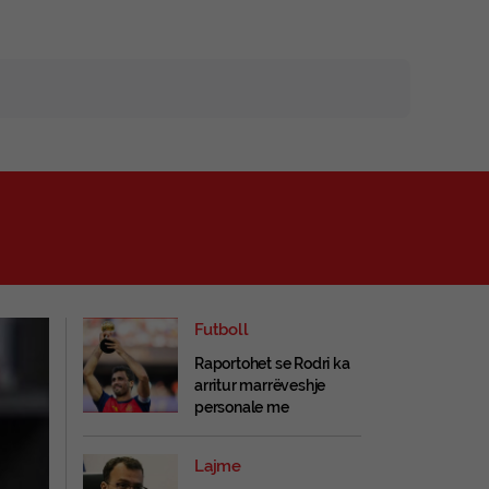
Futboll
Raportohet se Rodri ka
arritur marrëveshje
personale me
Barcelonën
Lajme