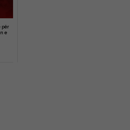
ë për
in e