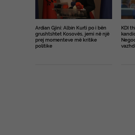
Ardian Gjini: Albin Kurti po i bën
KDI th
grushtshtet Kosovës, jemi në një
kandid
prej momenteve më kritike
Negoci
politike
vazhd