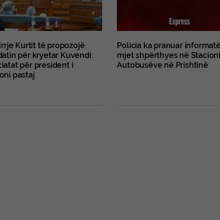
irrje Kurtit të propozojë
Policia ka pranuar informat
atin për kryetar Kuvendi:
mjet shpërthyes në Stacion
atat për president i
Autobusëve në Prishtinë
oni pastaj