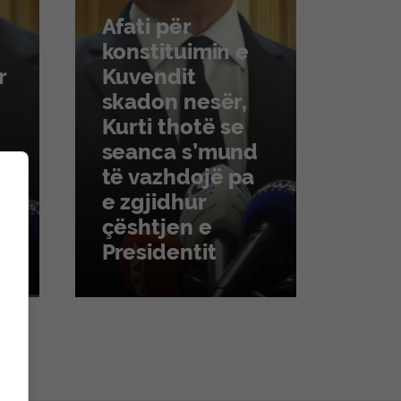
Afati për
konstituimin e
Iron
r
Kuvendit
kam
skadon nesër,
gjit
Kurti thotë se
që n
seanca s’mund
dhë
të vazhdojë pa
pra
e zgjidhur
refl
çështjen e
vep
Presidentit
ndr