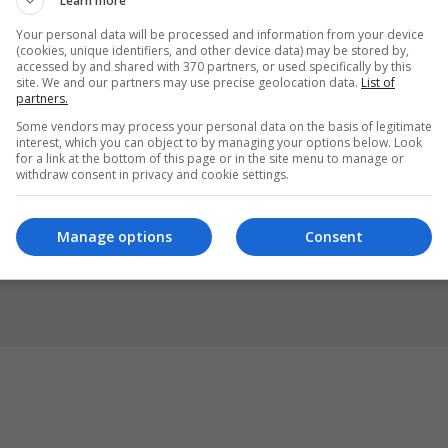
Learn more
Your personal data will be processed and information from your device
(cookies, unique identifiers, and other device data) may be stored by,
accessed by and shared with 370 partners, or used specifically by this
site. We and our partners may use precise geolocation data.
List of
partners.
Some vendors may process your personal data on the basis of legitimate
interest, which you can object to by managing your options below. Look
Foleja.com
Fo
for a link at the bottom of this page or in the site menu to manage or
withdraw consent in privacy and cookie settings.
Transport parcial dhe i plotë nga
Ope
Greqia me 3P Logistics
ko
pë
Manage options
Consent