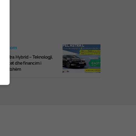
leja.com
l Astra Hybrid – Teknologji,
moditet dhe financim i
rshtatshëm