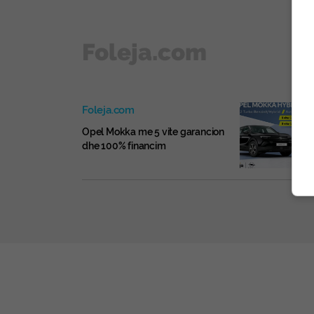
Foleja.com
Foleja.com
Opel Mokka me 5 vite garancion
dhe 100% financim