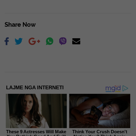
Share Now
LAJME NGA INTERNETI
These 9 Actresses Will Make
Think Your Crush Doesn't