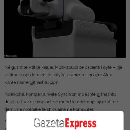
Në gusht të vitit të kaluar, Musk zbuloi se pacienti i dytë – një
viktimë e një dëmtimi të shtyllës kurrizore i quajtur Alex –
kishte marrë gjithashtu çipin.
Ndërkohë, kompania rivale Synchron Inc është gjithashtu
duke testuar një implant që mund të ndihmojë njerëzit me
dëmtime motorike të shkruajnë në kompjuter.
Neuralink ka një histori të diskutueshme testimesh mbi
kafshët