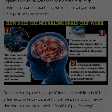
Implanti i Neuralink vendoset në një zonë të trurit që
kontrollon intencën për të lëvizur, me anë të një roboti
kirurgjik si “makinë qepëse”.
Roboti heq një pjesë të vogël të kafkës, lidh elektroda të holla
si fije në zona të caktuara të trurit, e më pas mbyll vrimën –
dhe shenja e vetme e mbetur është një plagë e vogël nga