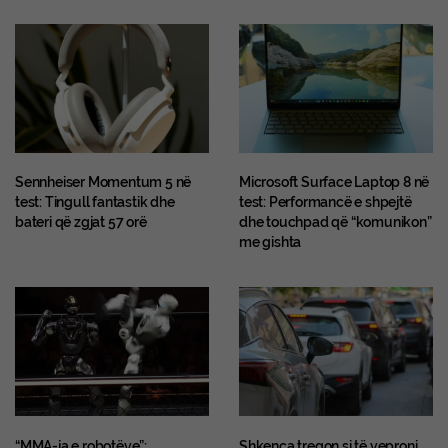
Sennheiser Momentum 5 në
Microsoft Surface Laptop 8 në
test: Tingull fantastik dhe
test: Performancë e shpejtë
bateri që zgjat 57 orë
dhe touchpad që “komunikon”
me gishta
“MMA-ja e robotëve”:
Shkenca tregon si të veproni