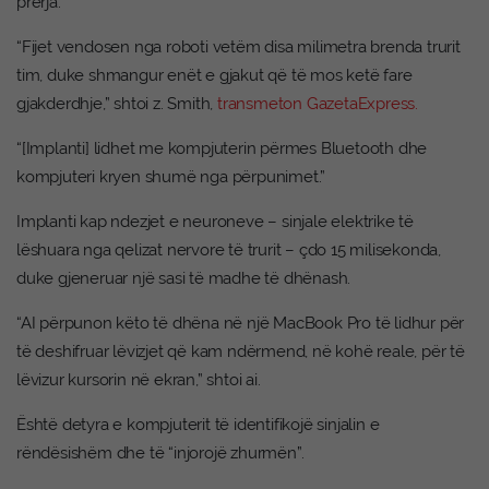
prerja.
“Fijet vendosen nga roboti vetëm disa milimetra brenda trurit
tim, duke shmangur enët e gjakut që të mos ketë fare
gjakderdhje,” shtoi z. Smith,
transmeton GazetaExpress.
“[Implanti] lidhet me kompjuterin përmes Bluetooth dhe
kompjuteri kryen shumë nga përpunimet.”
Implanti kap ndezjet e neuroneve – sinjale elektrike të
lëshuara nga qelizat nervore të trurit – çdo 15 milisekonda,
duke gjeneruar një sasi të madhe të dhënash.
“AI përpunon këto të dhëna në një MacBook Pro të lidhur për
të deshifruar lëvizjet që kam ndërmend, në kohë reale, për të
lëvizur kursorin në ekran,” shtoi ai.
Është detyra e kompjuterit të identifikojë sinjalin e
rëndësishëm dhe të “injorojë zhurmën”.