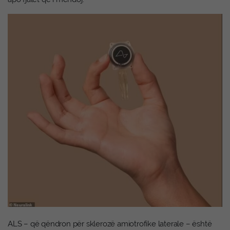
ALS – që qëndron për sklerozë amiotrofike laterale – është