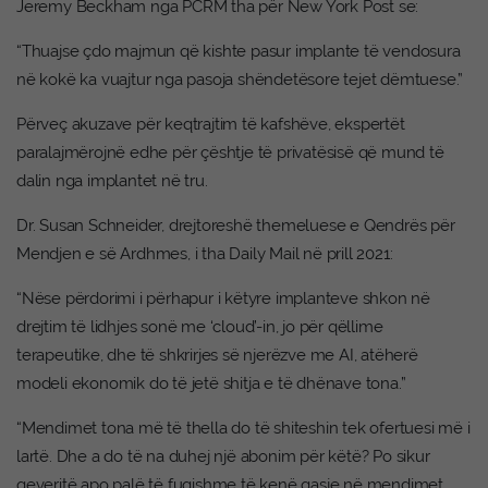
Jeremy Beckham nga PCRM tha për New York Post se:
“Thuajse çdo majmun që kishte pasur implante të vendosura
në kokë ka vuajtur nga pasoja shëndetësore tejet dëmtuese.”
Përveç akuzave për keqtrajtim të kafshëve, ekspertët
paralajmërojnë edhe për çështje të privatësisë që mund të
dalin nga implantet në tru.
Dr. Susan Schneider, drejtoreshë themeluese e Qendrës për
Mendjen e së Ardhmes, i tha Daily Mail në prill 2021:
“Nëse përdorimi i përhapur i këtyre implanteve shkon në
drejtim të lidhjes sonë me ‘cloud’-in, jo për qëllime
terapeutike, dhe të shkrirjes së njerëzve me AI, atëherë
modeli ekonomik do të jetë shitja e të dhënave tona.”
“Mendimet tona më të thella do të shiteshin tek ofertuesi më i
lartë. Dhe a do të na duhej një abonim për këtë? Po sikur
qeveritë apo palë të fuqishme të kenë qasje në mendimet