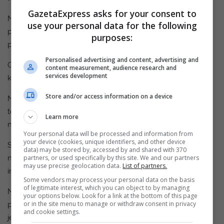
GazetaExpress asks for your consent to
Neuralink, e cila ishte vlerësuar rreth 5 miliardë dollarë, është
use your personal data for the following
përballur me thirrje të vazhdueshme për shqyrtim lidhur me
purposes:
protokollet e sigurisë dhe testimet te kafshët.
Personalised advertising and content, advertising and
Gjatë viteve të fundit, ajo ka kryer testime të implantit te
content measurement, audience research and
services development
kafshët, me rezultate të përziera.
Store and/or access information on a device
Në një prezantim në vitin 2020, Elon Musk prezantoi për herë
të parë në publik çipin Neuralink, përmes një demonstrimi te
Learn more
një derrkucë me emrin Gertrude.
Your personal data will be processed and information from
your device (cookies, unique identifiers, and other device
Sinyalet e trurit të Gertrude u vizualizuan në kohë reale
data) may be stored by, accessed by and shared with 370
ndërsa ajo nuhaste në kafazin e saj – të cilat përdoreshin nga
partners, or used specifically by this site. We and our partners
may use precise geolocation data.
List of partners.
implanti.
Some vendors may process your personal data on the basis
of legitimate interest, which you can object to by managing
Një derr tjetër që ishte pjesë e demonstrimit kishte pasur më
your options below. Look for a link at the bottom of this page
or in the site menu to manage or withdraw consent in privacy
parë një implant, i cili më pas ishte hequr, dhe ishte duke
and cookie settings.
jetuar një “jetë të shëndetshme”.