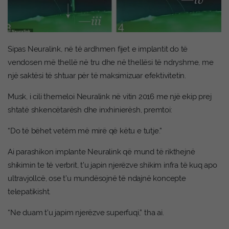
Sipas Neuralink, në të ardhmen fijet e implantit do të
vendosen më thellë në tru dhe në thellësi të ndryshme, me
një saktësi të shtuar për të maksimizuar efektivitetin.
Musk, i cili themeloi Neuralink në vitin 2016 me një ekip prej
shtatë shkencëtarësh dhe inxhinierësh, premtoi:
“Do të bëhet vetëm më mirë që këtu e tutje.”
Ai parashikon implante Neuralink që mund të rikthejnë
shikimin te të verbrit, t’u japin njerëzve shikim infra të kuq apo
ultravjollcë, ose t’u mundësojnë të ndajnë koncepte
telepatikisht.
“Ne duam t’u japim njerëzve superfuqi,” tha ai.