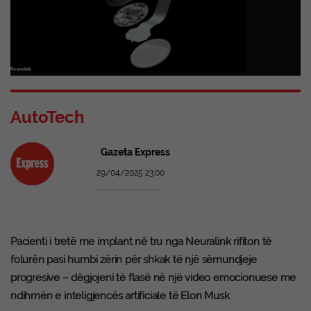
AutoTech
Gazeta Express
29/04/2025 23:00
Pacienti i tretë me implant në tru nga Neuralink rifiton të
folurën pasi humbi zërin për shkak të një sëmundjeje
progresive – dëgjojeni të flasë në një video emocionuese me
ndihmën e inteligjencës artificiale të Elon Musk