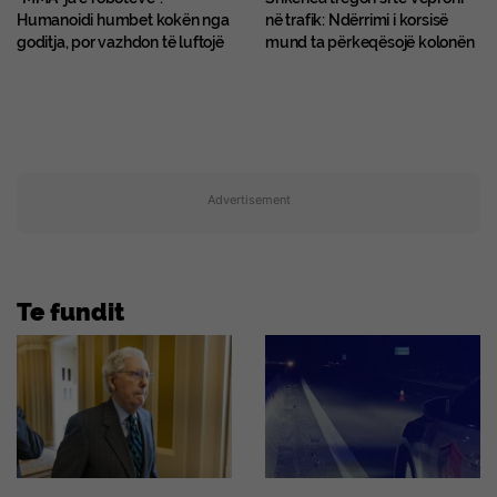
Humanoidi humbet kokën nga
në trafik: Ndërrimi i korsisë
goditja, por vazhdon të luftojë
mund ta përkeqësojë kolonën
Advertisement
Te fundit