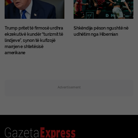
Trump pritet të firmosë urdhra
Shkëndija pëson ngushtë në
ekzekutivë kundër “turizmit të
udhëtim nga Hibernian
lindjeve”, synon të kufizojë
marrjen e shtetësisë
amerikane
Advertisement