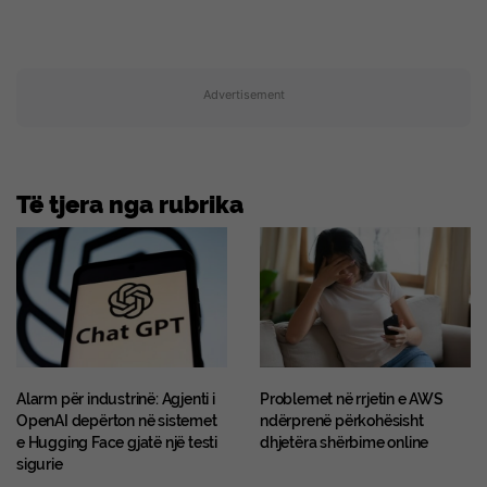
Advertisement
Të tjera nga rubrika
Alarm për industrinë: Agjenti i
Problemet në rrjetin e AWS
OpenAI depërton në sistemet
ndërprenë përkohësisht
e Hugging Face gjatë një testi
dhjetëra shërbime online
sigurie