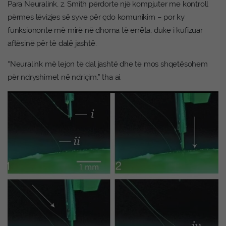
Para Neuralink, z. Smith përdorte një kompjuter me kontroll
përmes lëvizjes së syve për çdo komunikim – por ky
funksiononte më mirë në dhoma të errëta, duke i kufizuar
aftësinë për të dalë jashtë.
“Neuralink më lejon të dal jashtë dhe të mos shqetësohem
për ndryshimet në ndriçim,” tha ai.