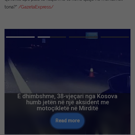
tona?”
/GazetaExpress/
E dhimbshme, 38-vjeçari nga Kosova
humb jetën në një aksident me
motoçikletë në Mirditë
Read more