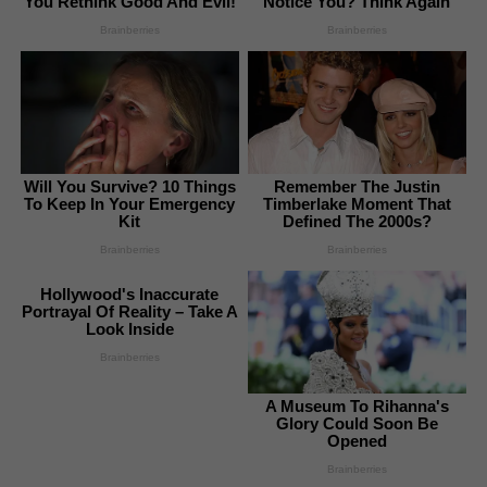
You Rethink Good And Evil!
Notice You? Think Again
Brainberries
Brainberries
Will You Survive? 10 Things
Remember The Justin
To Keep In Your Emergency
Timberlake Moment That
Kit
Defined The 2000s?
Brainberries
Brainberries
Hollywood's Inaccurate
Portrayal Of Reality – Take A
Look Inside
Brainberries
A Museum To Rihanna's
Glory Could Soon Be
Opened
Brainberries