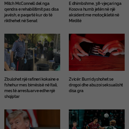
Mitch McConnell del nga
E dhimbshme, 38-vjeçari nga
qendra e rehabilitimit pas disa
Kosova humb jetën në një
javësh, e paqartë kur do të
aksident me motoçikletë në
rikthehet në Senat
Mirditë
Zbulohet një rafineri kokaine e
Zvicër: Burri dyshohet se
fshehur mes bimësisë në Itali,
drogoi dhe abuzoi seksualisht
mes të arrestuarve edhe një
disa gra
shqiptar