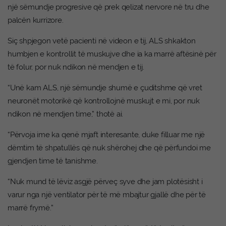
një sëmundje progresive që prek qelizat nervore në tru dhe
palcën kurrizore.
Siç shpjegon vetë pacienti në videon e tij, ALS shkakton
humbjen e kontrollit të muskujve dhe ia ka marrë aftësinë për
të folur, por nuk ndikon në mendjen e tij.
“Unë kam ALS, një sëmundje shumë e çuditshme që vret
neuronët motorikë që kontrollojnë muskujt e mi, por nuk
ndikon në mendjen time,” thotë ai.
“Përvoja ime ka qenë mjaft interesante, duke filluar me një
dëmtim të shpatullës që nuk shërohej dhe që përfundoi me
gjendjen time të tanishme.
“Nuk mund të lëviz asgjë përveç syve dhe jam plotësisht i
varur nga një ventilator për të më mbajtur gjallë dhe për të
marrë frymë.”