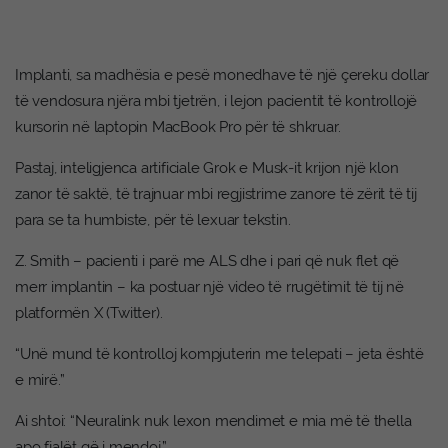
Implanti, sa madhësia e pesë monedhave të një çereku dollar
të vendosura njëra mbi tjetrën, i lejon pacientit të kontrollojë
kursorin në laptopin MacBook Pro për të shkruar.
Pastaj, inteligjenca artificiale Grok e Musk-it krijon një klon
zanor të saktë, të trajnuar mbi regjistrime zanore të zërit të tij
para se ta humbiste, për të lexuar tekstin.
Z. Smith – pacienti i parë me ALS dhe i pari që nuk flet që
merr implantin – ka postuar një video të rrugëtimit të tij në
platformën X (Twitter).
“Unë mund të kontrolloj kompjuterin me telepati – jeta është
e mirë.”
Ai shtoi: “Neuralink nuk lexon mendimet e mia më të thella
apo fjalët që i mendoj.”