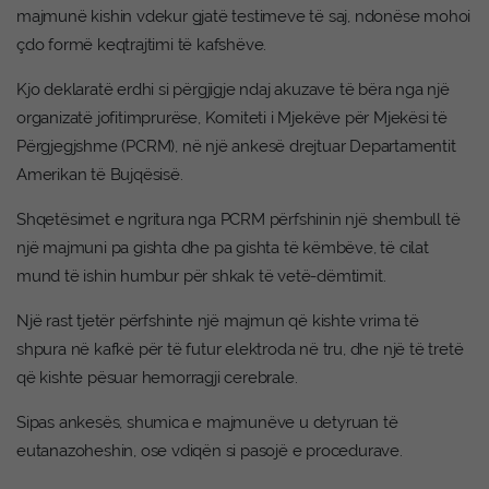
majmunë kishin vdekur gjatë testimeve të saj, ndonëse mohoi
çdo formë keqtrajtimi të kafshëve.
Kjo deklaratë erdhi si përgjigje ndaj akuzave të bëra nga një
organizatë jofitimprurëse, Komiteti i Mjekëve për Mjekësi të
Përgjegjshme (PCRM), në një ankesë drejtuar Departamentit
Amerikan të Bujqësisë.
Shqetësimet e ngritura nga PCRM përfshinin një shembull të
një majmuni pa gishta dhe pa gishta të këmbëve, të cilat
mund të ishin humbur për shkak të vetë-dëmtimit.
Një rast tjetër përfshinte një majmun që kishte vrima të
shpura në kafkë për të futur elektroda në tru, dhe një të tretë
që kishte pësuar hemorragji cerebrale.
Sipas ankesës, shumica e majmunëve u detyruan të
eutanazoheshin, ose vdiqën si pasojë e procedurave.