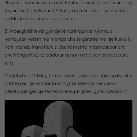
Në janar, kompania e neuroteknologjisë instaloi implantin e saj
të parë në tru te Noland Arbaugh nga Arizona – një ndërhyrje
që Musk e cilësoi si të suksesshme.
Z. Arbaugh ishte në gjendje të kontrollonte një maus
kompjuteri vetëm me mendje dhe të garonte me njerkun e tij
në Nintendo Mario Kart, si dhe të merrte mësime japonisht
dhe frëngjisht duke përdorur kursorin në ekran përmes trurit
të tij.
Megjithatë, z. Arbaugh – i cili mbeti i paralizuar nga shpatullat e
poshtë pas një aksidenti në zhytnie tetë vite më parë –
përjetoi një gjendje të rrezikshme për jetën gjatë operacionit.