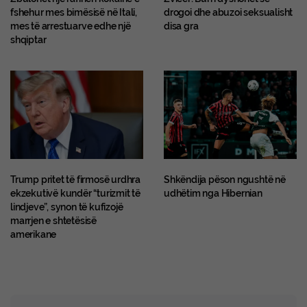
fshehur mes bimësisë në Itali,
drogoi dhe abuzoi seksualisht
mes të arrestuarve edhe një
disa gra
shqiptar
Trump pritet të firmosë urdhra
Shkëndija pëson ngushtë në
ekzekutivë kundër “turizmit të
udhëtim nga Hibernian
lindjeve”, synon të kufizojë
marrjen e shtetësisë
amerikane