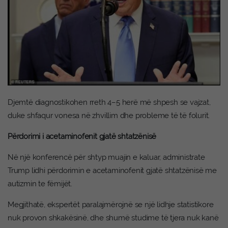
Djemtë diagnostikohen rreth 4–5 herë më shpesh se vajzat,
duke shfaqur vonesa në zhvillim dhe probleme të të folurit.
Përdorimi i acetaminofenit gjatë shtatzënisë
Në një konferencë për shtyp muajin e kaluar, administrate
Trump lidhi përdorimin e acetaminofenit gjatë shtatzënisë me
autizmin te fëmijët.
Megjithatë, ekspertët paralajmërojnë se një lidhje statistikore
nuk provon shkakësinë, dhe shumë studime të tjera nuk kanë