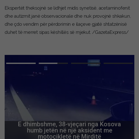
Ekspertët theksojnë se lidhjet midis synetisë, acetaminofenit
dhe autizmit janë observacionale dhe nuk provojnë shkakun,
dhe çdo vendim për përdorimin e ilaçeve gjatë shtatzënisë
duhet të merret sipas këshillës së mjekut. /GazetaExpress/
E dhimbshme, 38-vjeçari nga Kosova
humb jetën në një aksident me
motoçikletë në Mirditë