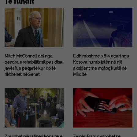
Te fundit
Mitch McConnell del nga
E dhimbshme, 38-vjeçari nga
qendra e rehabilitimit pas disa
Kosova humb jetën në një
javësh, e paqartë kur do të
aksident me motoçikletë në
rikthehet në Senat
Mirditë
Zbulohet një rafineri kokaine e
Zvicër: Burri dyshohet se