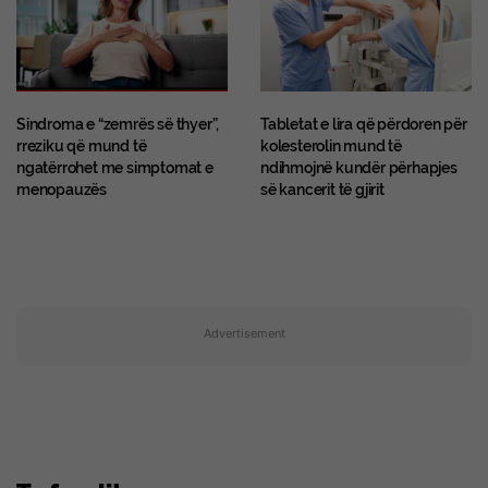
Sindroma e “zemrës së thyer”,
Tabletat e lira që përdoren për
rreziku që mund të
kolesterolin mund të
ngatërrohet me simptomat e
ndihmojnë kundër përhapjes
menopauzës
së kancerit të gjirit
Advertisement