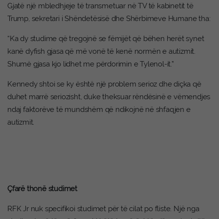
Gjatë një mbledhjeje të transmetuar në TV të kabinetit të
Trump, sekretari i Shëndetësisë dhe Shërbimeve Humane tha:
“Ka dy studime që tregojnë se fëmijët që bëhen herët synet
kanë dyfish gjasa që më vonë të kenë normën e autizmit.
Shumë gjasa kjo lidhet me përdorimin e Tylenol-it.”
Kennedy shtoi se ky është një problem serioz dhe diçka që
duhet marrë seriozisht, duke theksuar rëndësinë e vëmendjes
ndaj faktorëve të mundshëm që ndikojnë në shfaqjen e
autizmit.
Çfarë thonë studimet
RFK Jr nuk specifikoi studimet për të cilat po fliste. Një nga