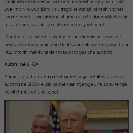
studimet më të mëdha mbi këtë temë është një punim i vitit
2015 mbi 340,000 djem, i cili tregoi se ata që bëheshin synet
shumë herët kishin 46% më shumë gjasa të diagnostikoheshin
me autizëm sesa ata që nuk bëheshin synet herët.
Megjithatë, studiuesit e atij studimi nuk lidhnin autizmin me
përdorimin e acetaminofenit (substanca aktive në Tylenol), por
hulumtonin marrëdhënien mes dhimbjes dhe autizmit.
Autizmi në SHBA
Administrata Trump ka premtuar të hetojë shkallën e lartë të
autizmit në SHBA, e cila ka shënuar rritje nga 1 në 1,000 fëmijë
në vitet 1980 në 1 në 31 sot.