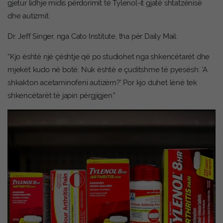
gjetur lidhje midis përdorimit të Tylenol-it gjatë shtatzënisë
dhe autizmit.
Dr. Jeff Singer, nga Cato Institute, tha për Daily Mail:
“Kjo është një çështje që po studiohet nga shkencëtarët dhe
mjekët kudo në botë. Nuk është e çuditshme të pyesësh: ‘A
shkakton acetaminofeni autizëm?’ Por kjo duhet lënë tek
shkencëtarët të japin përgjigjen.”