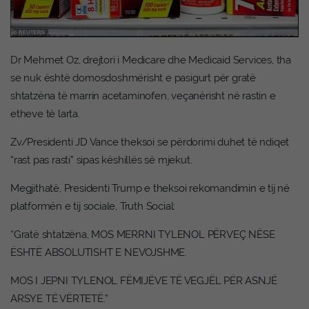
Dr Mehmet Oz, drejtori i Medicare dhe Medicaid Services, tha
se nuk është domosdoshmërisht e pasigurt për gratë
shtatzëna të marrin acetaminofen, veçanërisht në rastin e
etheve të larta.
Zv/Presidenti JD Vance theksoi se përdorimi duhet të ndiqet
“rast pas rasti” sipas këshillës së mjekut.
Megjithatë, Presidenti Trump e theksoi rekomandimin e tij në
platformën e tij sociale, Truth Social:
“Gratë shtatzëna, MOS MERRNI TYLENOL PËRVEÇ NËSE
ËSHTË ABSOLUTISHT E NEVOJSHME.
MOS I JEPNI TYLENOL FËMIJËVE TË VEGJËL PËR ASNJË
ARSYE TË VËRTETË.”