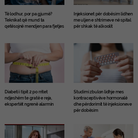
Të lodhur, por pa gjumë?
Injeksionet për dobësim lidhen
Teknikat që mund ta
me uljen e shtrimeve në spital
qetësojnë mendjen para fjetjes
për shkak të alkoolit
Diabeti i tipit 2 po rritet
Studimi zbulon lidhje mes
ndjeshëm te gratë e reja,
kontraceptivëve hormonalë
ekspertët ngrenë alarmin
dhe përdorimit të injeksioneve
për dobësim