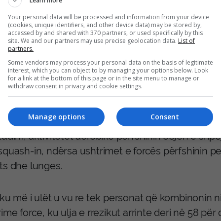
Learn more
Your personal data will be processed and information from your device
(cookies, unique identifiers, and other device data) may be stored by,
zimet aktuale të NHS rekomandojnë që të rriturit t
accessed by and shared with 370 partners, or used specifically by this
site. We and our partners may use precise geolocation data.
List of
itë në javë, duke përfshirë grupet kryesore muskul
partners.
in, shpatullat dhe krahët.
Some vendors may process your personal data on the basis of legitimate
interest, which you can object to by managing your options below. Look
for a link at the bottom of this page or in the site menu to manage or
withdraw consent in privacy and cookie settings.
htu, të rriturit këshillohen të bëjnë të paktën 150 
ar në javë, ose 75 minuta aktivitet me intensitet t
Manage options
Consent
udim, aktivitetet aerobike përfshinin ecjen e shpejt
squash-in, ndërsa ushtrimet e forcës përfshinin pe
ts dhe lunges.
ku më i ulët u vu re tek personat që kombinonin niv
ime force, ku ulja e rrezikut arrinte deri në 58 për