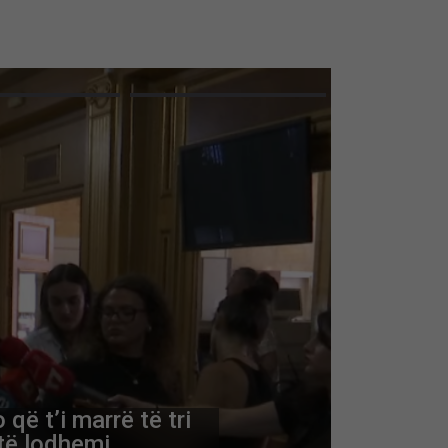
nt
të Kuvendit, Gjini:
së