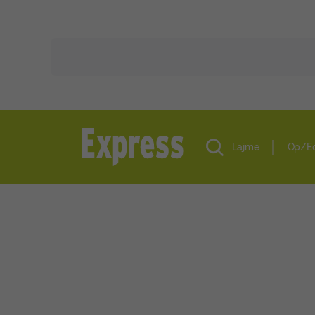
Lajme
Op/E