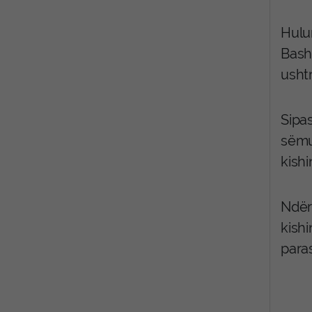
Hulu
Bash
usht
Sipas
sëmu
kishi
Ndërs
kish
paras