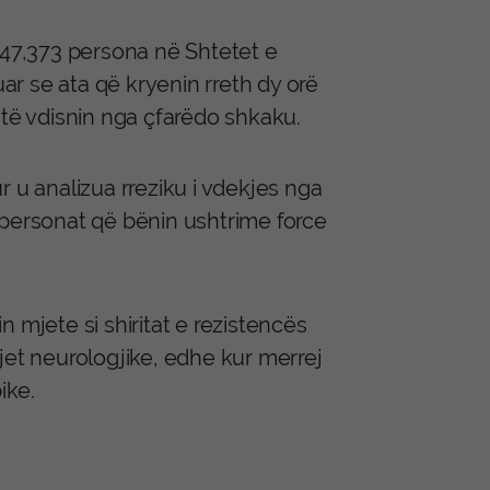
147,373 persona në Shtetet e
r se ata që kryenin rreth dy orë
 të vdisnin nga çfarëdo shkaku.
 u analizua rreziku i vdekjes nga
 personat që bënin ushtrime force
 mjete si shiritat e rezistencës
jet neurologjike, edhe kur merrej
ike.