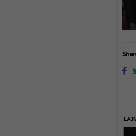
Sha
LAJM