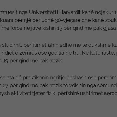
mtuesit nga Universiteti i Harvardit kanë ndjekur 
kuara për një periudhë 30-vjeçare dhe kanë zbulua
rime force në javë kishin 13 për qind më pak gjasa
 studimit, përfitimet ishin edhe më të dukshme kur
ndjet e zemrës ose goditja në tru. Në këto raste,
n 19 për qind më pak rrezik.
a ata që praktikonin ngritje peshash ose përdornin
in 27 për qind më pak rrezik të vdisnin nga sëmund
ysh aktiviteti tjetër fizik, përfshirë ushtrimet aerob