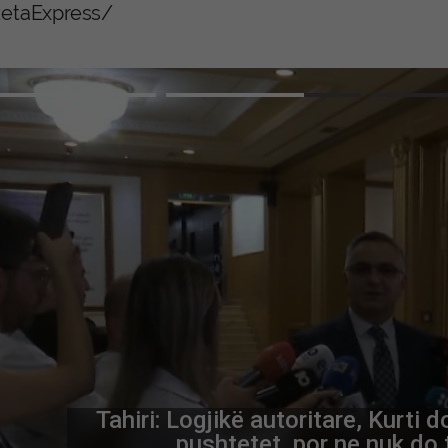
etaExpress/
Advertiseme
Kurit s’propozoi emër për kryetar 
Kulmi i paftyrësi