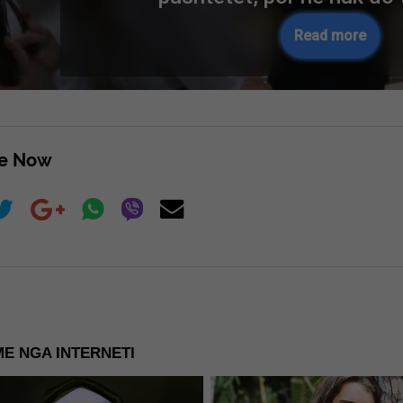
Read more
re Now
E NGA INTERNETI