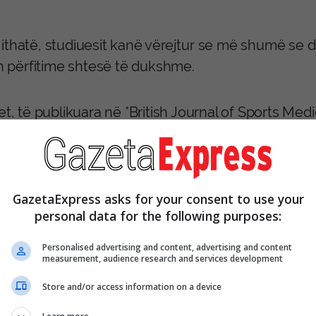
ithatë, studiuesit kanë vërejtur se më shumë se d
in përfitime shtesë të dukshme.
et, të publikuara në *British Journal of Sports Me
 për të mbështetur jetëgjatësinë është kombinimi 
s.
GazetaExpress asks for your consent to use your
urton, përfaqësues i organizatës Sport England, tha
personal data for the following purposes:
ë veçanërisht i rëndësishëm për plakje të shënde
zshmërisë, pavarësisë dhe uljen e presionit mbi s
Personalised advertising and content, advertising and content
measurement, audience research and services development
 tij, stilet aktive të jetesës ndihmojnë në paranda
Store and/or access information on a device
ndjeve kronike çdo vit dhe kursejnë miliarda pau