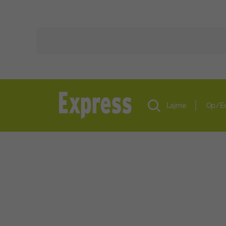
Lajme
Op/E