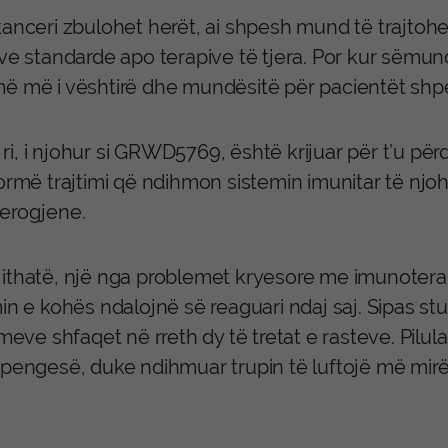
kanceri zbulohet herët, ai shpesh mund të trajtoh
ve standarde apo terapive të tjera. Por kur sëmund
ë më i vështirë dhe mundësitë për pacientët sh
 i ri, i njohur si GRWD5769, është krijuar për t’u 
formë trajtimi që ndihmon sistemin imunitar të njo
erogjene.
ithatë, një nga problemet kryesore me imunoter
in e kohës ndalojnë së reaguari ndaj saj. Sipas st
imeve shfaqet në rreth dy të tretat e rasteve. Pilul
 pengesë, duke ndihmuar trupin të luftojë më mirë