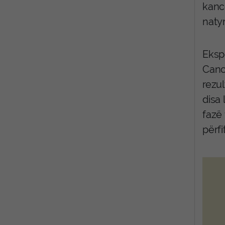
kanc
natyr
Ekspe
Cance
rezul
disa 
fazë
përf