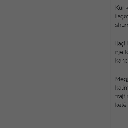
Kur 
ilaçe
shum
Ilaçi
një 
kanc
Megj
kalim
trajt
këtë