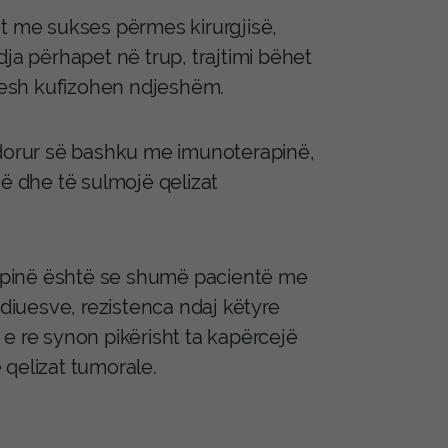
et me sukses përmes kirurgjisë,
ja përhapet në trup, trajtimi bëhet
pesh kufizohen ndjeshëm.
përdorur së bashku me imunoterapinë,
hë dhe të sulmojë qelizat
apinë është se shumë pacientë me
udiuesve, rezistenca ndaj këtyre
a e re synon pikërisht ta kapërcejë
 qelizat tumorale.