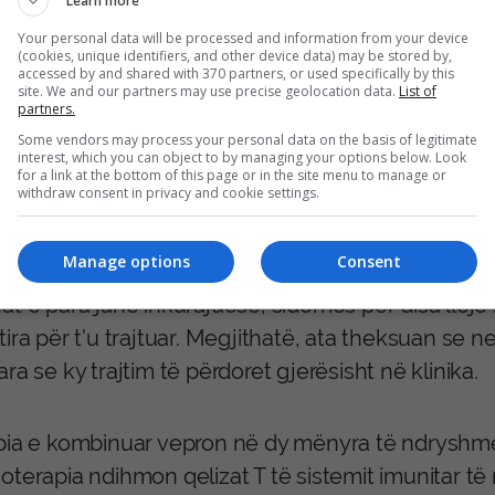
Learn more
Your personal data will be processed and information from your device
(cookies, unique identifiers, and other device data) may be stored by,
acientët me kancer të qafës së mitrës, shumë prej 
accessed by and shared with 370 partners, or used specifically by this
site. We and our partners may use precise geolocation data.
List of
, ilaçi ndihmoi në ngadalësimin e përparimit të s
partners.
 për qind të rasteve. Efekte të ngjashme u vunë re
Some vendors may process your personal data on the basis of legitimate
interest, which you can object to by managing your options below. Look
entëve me kancer të mëlçisë, 36 për qind e atyre 
for a link at the bottom of this page or in the site menu to manage or
withdraw consent in privacy and cookie settings.
 e pacientëve me kancer të kokës dhe qafës.
Manage options
Consent
iuesit kryesorë të provës, nga fondacioni “The Chr
at e para janë inkurajuese, sidomos për disa lloje
tira për t’u trajtuar. Megjithatë, ata theksuan s
ra se ky trajtim të përdoret gjerësisht në klinika.
pia e kombinuar vepron në dy mënyra të ndryshme,
terapia ndihmon qelizat T të sistemit imunitar të