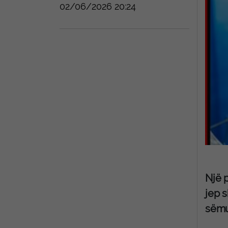
02/06/2026 20:24
Një p
jep s
sëmu