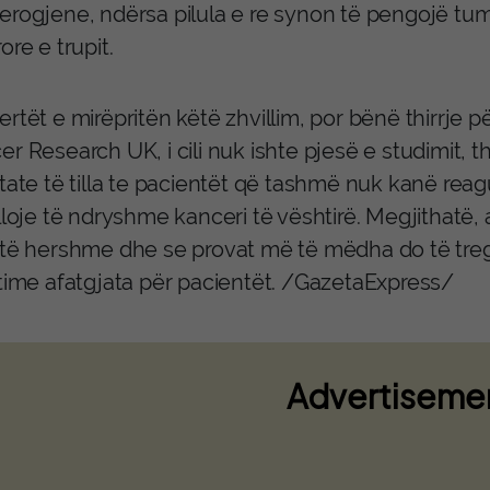
erogjene, ndërsa pilula e re synon të pengojë tumo
ore e trupit.
rtët e mirëpritën këtë zhvillim, por bënë thirrje 
r Research UK, i cili nuk ishte pjesë e studimit, 
tate të tilla te pacientët që tashmë nuk kanë reag
lloje të ndryshme kanceri të vështirë. Megjithatë,
 të hershme dhe se provat më të mëdha do të treg
itime afatgjata për pacientët. /GazetaExpress/
Advertiseme