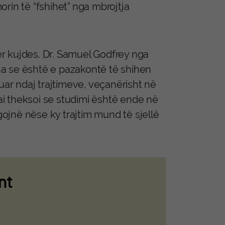
rin të “fshihet” nga mbrojtja
për kujdes. Dr. Samuel Godfrey nga
tha se është e pazakontë të shihen
uar ndaj trajtimeve, veçanërisht në
 ai theksoi se studimi është ende në
ojnë nëse ky trajtim mund të sjellë
nt