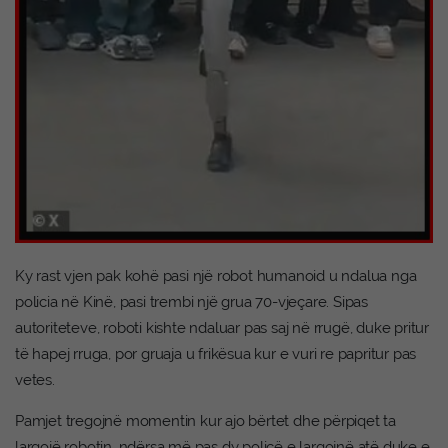
Ky rast vjen pak kohë pasi një robot humanoid u ndalua nga
policia në Kinë, pasi trembi një grua 70-vjeçare. Sipas
autoriteteve, roboti kishte ndaluar pas saj në rrugë, duke pritur
të hapej rruga, por gruaja u frikësua kur e vuri re papritur pas
vetes.
Pamjet tregojnë momentin kur ajo bërtet dhe përpiqet ta
largojë robotin, ndërsa më pas dy policë e largojnë atë duke e