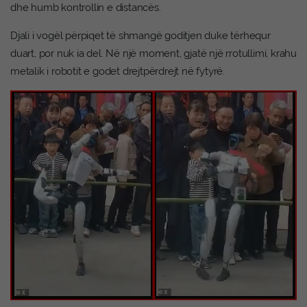
dhe humb kontrollin e distancës.
Djali i vogël përpiqet të shmangë goditjen duke tërhequr
duart, por nuk ia del. Në një moment, gjatë një rrotullimi, krahu
metalik i robotit e godet drejtpërdrejt në fytyrë.