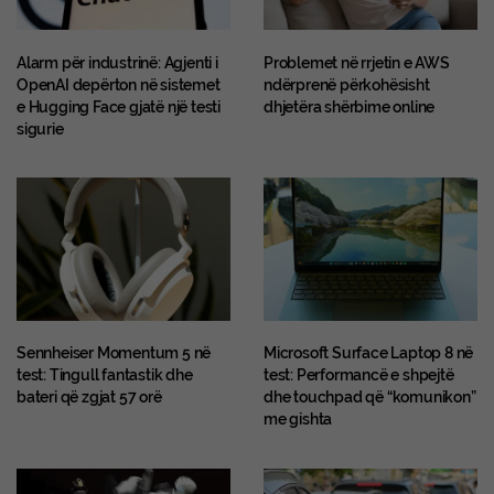
Alarm për industrinë: Agjenti i
Problemet në rrjetin e AWS
OpenAI depërton në sistemet
ndërprenë përkohësisht
e Hugging Face gjatë një testi
dhjetëra shërbime online
sigurie
Sennheiser Momentum 5 në
Microsoft Surface Laptop 8 në
test: Tingull fantastik dhe
test: Performancë e shpejtë
bateri që zgjat 57 orë
dhe touchpad që “komunikon”
me gishta