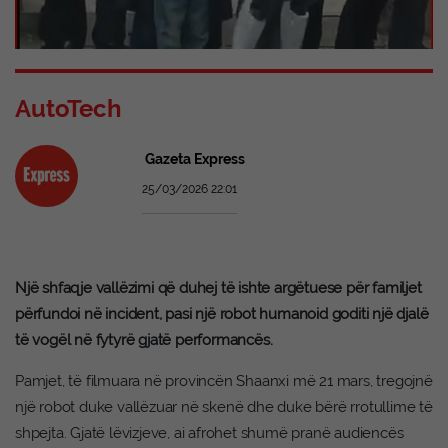
AutoTech
Gazeta Express
25/03/2026 22:01
Një shfaqje vallëzimi që duhej të ishte argëtuese për familjet
përfundoi në incident, pasi një robot humanoid goditi një djalë
të vogël në fytyrë gjatë performancës.
Pamjet, të filmuara në provincën Shaanxi më 21 mars, tregojnë
një robot duke vallëzuar në skenë dhe duke bërë rrotullime të
shpejta. Gjatë lëvizjeve, ai afrohet shumë pranë audiencës