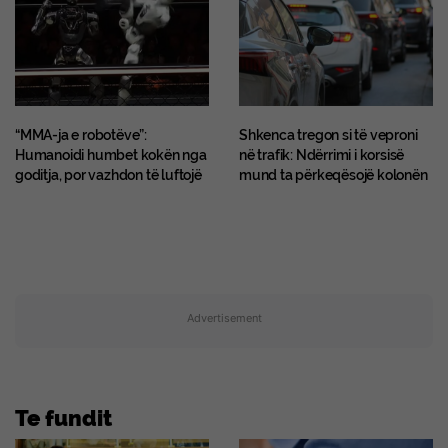
“MMA-ja e robotëve”:
Shkenca tregon si të veproni
Humanoidi humbet kokën nga
në trafik: Ndërrimi i korsisë
goditja, por vazhdon të luftojë
mund ta përkeqësojë kolonën
Advertisement
Te fundit