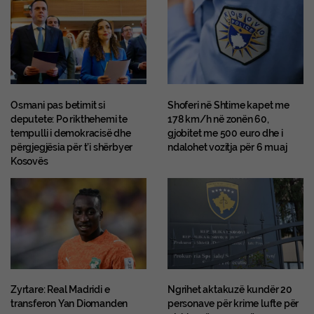
Osmani pas betimit si
Shoferi në Shtime kapet me
deputete: Po rikthehemi te
178 km/h në zonën 60,
tempulli i demokracisë dhe
gjobitet me 500 euro dhe i
përgjegjësia për t’i shërbyer
ndalohet vozitja për 6 muaj
Kosovës
Zyrtare: Real Madridi e
Ngrihet aktakuzë kundër 20
transferon Yan Diomanden
personave për krime lufte për