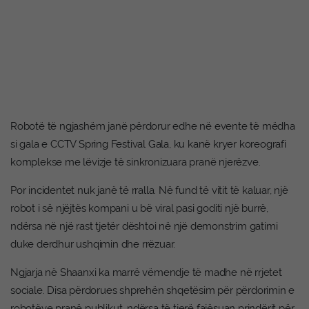
Robotë të ngjashëm janë përdorur edhe në evente të mëdha
si gala e CCTV Spring Festival Gala, ku kanë kryer koreografi
komplekse me lëvizje të sinkronizuara pranë njerëzve.
Por incidentet nuk janë të rralla. Në fund të vitit të kaluar, një
robot i së njëjtës kompani u bë viral pasi goditi një burrë,
ndërsa në një rast tjetër dështoi në një demonstrim gatimi
duke derdhur ushqimin dhe rrëzuar.
Ngjarja në Shaanxi ka marrë vëmendje të madhe në rrjetet
sociale. Disa përdorues shprehën shqetësim për përdorimin e
robotëve pranë publikut, ndërsa të tjerë fajësuan prindërit për