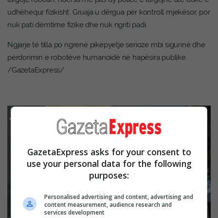
udhëhequr fizikisht. Gruaja u dërgua për kontroll mjekësor, por
nuk pati dëmtime fizike dhe nuk ngriti padi.
Ngjarje të tilla po ngrenë pikëpyetje serioze mbi sigurinë dhe
përdorimin e robotëve humanoidë në hapësira publike.
/GazetaExpress/
GazetaExpress asks for your consent to
use your personal data for the following
purposes:
Personalised advertising and content, advertising and
content measurement, audience research and
services development