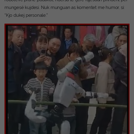
mungesë kujdesi. Nuk munguan as komentet me humor, si:
“Kjo dukej personale.”