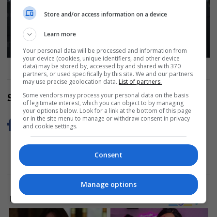
Ngrihet aktakuzë kundër 20 personave
Store and/or access information on a device
për krime lufte për gjykim në mungesë
Learn more
Read more
Your personal data will be processed and information from
your device (cookies, unique identifiers, and other device
data) may be stored by, accessed by and shared with 370
partners, or used specifically by this site. We and our partners
may use precise geolocation data.
List of partners.
Some vendors may process your personal data on the basis
Share Now
of legitimate interest, which you can object to by managing
your options below. Look for a link at the bottom of this page
or in the site menu to manage or withdraw consent in privacy
and cookie settings.
Consent
Manage options
LAJME NGA INTERNETI