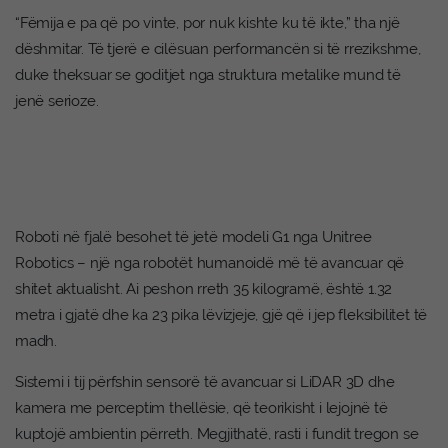
“Fëmija e pa që po vinte, por nuk kishte ku të ikte,” tha një
dëshmitar. Të tjerë e cilësuan performancën si të rrezikshme,
duke theksuar se goditjet nga struktura metalike mund të
jenë serioze.
Roboti në fjalë besohet të jetë modeli G1 nga Unitree
Robotics – një nga robotët humanoidë më të avancuar që
shitet aktualisht. Ai peshon rreth 35 kilogramë, është 1.32
metra i gjatë dhe ka 23 pika lëvizjeje, gjë që i jep fleksibilitet të
madh.
Sistemi i tij përfshin sensorë të avancuar si LiDAR 3D dhe
kamera me perceptim thellësie, që teorikisht i lejojnë të
kuptojë ambientin përreth. Megjithatë, rasti i fundit tregon se