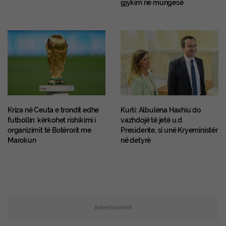
gjykim në mungesë
Kriza në Ceuta e trondit edhe
Kurti: Albulena Haxhiu do
futbollin: kërkohet rishikimi i
vazhdojë të jetë u.d
organizimit të Botërorit me
Presidente, si unë Kryeministër
Marokun
në detyrë
Advertisement