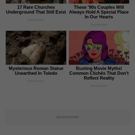
17 Rare Churches
These '90s Couples Will
Underground That Still Exist
Always Hold A Special Place
In Our Hearts
Brainberries
Brainberries
Mysterious Roman Statue
Busting Movie Myths!
Unearthed In Toledo
Common Clichés That Don't
Reflect Reality
Brainberries
Brainberries
Advertisement