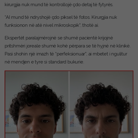
kirurgjia nuk mund të kontrollojë çdo detaj të fytyrës.
“AI mund të ndryshojë çdo piksel të fotos. Kirurgjia nuk
funksionon në atë nivel mikroskopik”, thotë ai.
Ekspertët paralajmërojnë se shumë pacientë krijojnë
pritshmëri joreale shumë kohë përpara se të hyjnë në klinikë.
Pasi shohin një imazh të “perfeksionuar”, ai mbetet i ngulitur
në mendjen e tyre si standard bukurie.