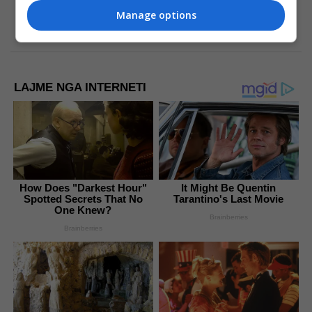
Manage options
LAJME NGA INTERNETI
How Does "Darkest Hour"
It Might Be Quentin
Spotted Secrets That No
Tarantino's Last Movie
One Knew?
Brainberries
Brainberries