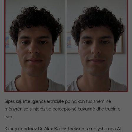
Sipas saj, inteligjenca artificiale po ndikon fuqishëm në
mënyrën se si njerëzit e perceptojnë bukurinë dhe trupin e
tyre.
Kirurgu londinez Dr. Alex Karidis thekson se ndryshe nga AI,