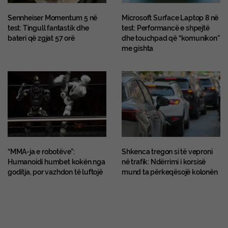
Sennheiser Momentum 5 në
Microsoft Surface Laptop 8 në
test: Tingull fantastik dhe
test: Performancë e shpejtë
bateri që zgjat 57 orë
dhe touchpad që “komunikon”
me gishta
“MMA-ja e robotëve”:
Shkenca tregon si të veproni
Humanoidi humbet kokën nga
në trafik: Ndërrimi i korsisë
goditja, por vazhdon të luftojë
mund ta përkeqësojë kolonën