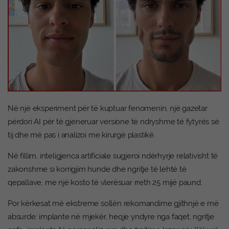
Në një eksperiment për të kuptuar fenomenin, një gazetar
përdori AI për të gjeneruar versione të ndryshme të fytyrës së
tij dhe më pas i analizoi me kirurgë plastikë.
Në fillim, inteligjenca artificiale sugjeroi ndërhyrje relativisht të
zakonshme si korrigjim hunde dhe ngritje të lehtë të
qepallave, me një kosto të vlerësuar rreth 25 mijë paund.
Por kërkesat më ekstreme sollën rekomandime gjithnjë e më
absurde: implante në mjekër, heqje yndyre nga faqet, ngritje