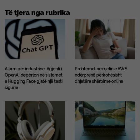
Të tjera nga rubrika
Alarm për industrinë: Agjenti i
Problemet në rrjetin e AWS
OpenAI depërton në sistemet
ndërprenë përkohësisht
e Hugging Face gjatë një testi
dhjetëra shërbime online
sigurie