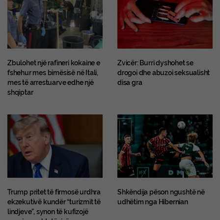
Zbulohet një rafineri kokaine e
Zvicër: Burri dyshohet se
fshehur mes bimësisë në Itali,
drogoi dhe abuzoi seksualisht
mes të arrestuarve edhe një
disa gra
shqiptar
Trump pritet të firmosë urdhra
Shkëndija pëson ngushtë në
ekzekutivë kundër “turizmit të
udhëtim nga Hibernian
lindjeve”, synon të kufizojë
marrjen e shtetësisë