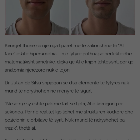
Kirurgët thonë se një nga tiparet më të zakonshme të “AI
face” është hipersimetria – një fytyrë pothuajse perfekte dhe
matematikisht simetrike, diçka që AI e krijon lehtësisht, por që
anatomia njerëzore nuk e lejon.
Dr. Julian de Silva shpjegon se disa elemente të fytyrës nuk
mund të ndryshohen në mënyrë të sigurt.
“Nëse një sy është pak më lart se tjetri, AI e korrigjon për
sekonda. Por në realitet kjo lidhet me strukturën kockore dhe
pozicionin e orbitave të syrit. Nuk mund të ndryshohet pa
rrezik”, thotë ai.