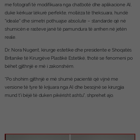
me fotografi të modifikuara nga chatbotë dhe aplikacione AI,
duke kërkuar lëkurë perfekte, mollëza të theksuara, hundë
“ideale” dhe simetri pothuajse absolute – standarde që në
shumicën e rasteve janë të pamundura të arrihen në jetën
reale.
Dr. Nora Nugent, kirurge estetike dhe presidente e Shoqatës
Britanike të Kirurgëve Plastikë Estetikë, thotë se fenomeni po
bëhet gjithnjë e më i zakonshëm.
“Po shohim gjithnjë e më shumë pacientë që vijnë me
versione të tyre të krijuara nga AI dhe besojnë se kirurgjia
mund t’i bëjë të duken pikërisht ashtu”, shprehet ajo.