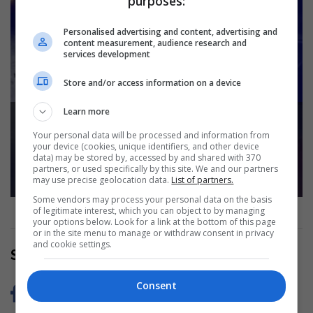
purposes:
Personalised advertising and content, advertising and
content measurement, audience research and
services development
Store and/or access information on a device
Zbulohet një rafineri kokaine e fshehur
Learn more
mes bimësisë në Itali, mes të arrestuarve
edhe një shqiptar
Your personal data will be processed and information from
your device (cookies, unique identifiers, and other device
data) may be stored by, accessed by and shared with 370
Read more
partners, or used specifically by this site. We and our partners
Skip Ad ❯
may use precise geolocation data.
List of partners.
Some vendors may process your personal data on the basis
of legitimate interest, which you can object to by managing
your options below. Look for a link at the bottom of this page
or in the site menu to manage or withdraw consent in privacy
and cookie settings.
Share Now
Consent