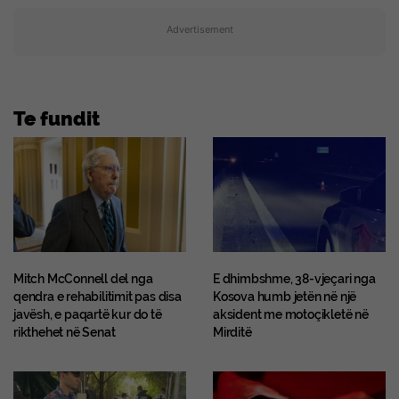
Advertisement
Te fundit
Mitch McConnell del nga
E dhimbshme, 38-vjeçari nga
qendra e rehabilitimit pas disa
Kosova humb jetën në një
javësh, e paqartë kur do të
aksident me motoçikletë në
rikthehet në Senat
Mirditë