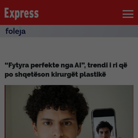
“Fytyra perfekte nga AI”, trendi i ri që
po shqetëson kirurgët plastikë