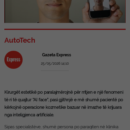
AutoTech
Gazeta Express
25/05/2026 14:10
Kirurgët estetikë po paralajmërojnë për rritjen e një fenomeni
të ri të quajtur “AI face”, pasi gjithnjë e më shumë pacientë po
kërkojnë operacione kozmetike bazuar në imazhe të krijuara
nga inteligjenca artificiale.
Sipas specialistëve, shumë persona po paraqiten në klinika