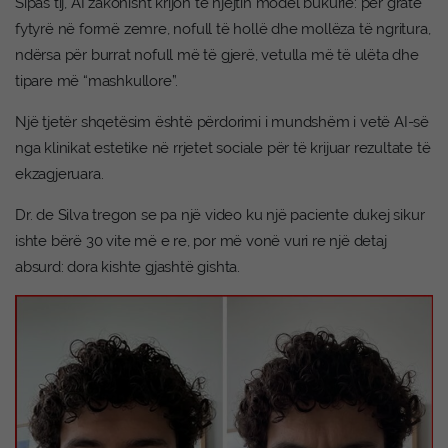
Sipas tij, AI zakonisht krijon të njëjtin model bukurie: për gratë
fytyrë në formë zemre, nofull të hollë dhe mollëza të ngritura,
ndërsa për burrat nofull më të gjerë, vetulla më të ulëta dhe
tipare më “mashkullore”.
Një tjetër shqetësim është përdorimi i mundshëm i vetë AI-së
nga klinikat estetike në rrjetet sociale për të krijuar rezultate të
ekzagjeruara.
Dr. de Silva tregon se pa një video ku një paciente dukej sikur
ishte bërë 30 vite më e re, por më vonë vuri re një detaj
absurd: dora kishte gjashtë gishta.