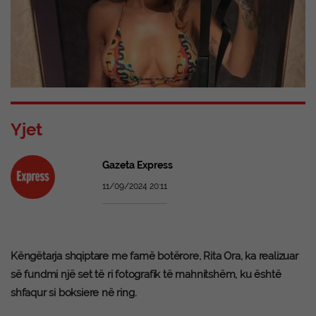
Yjet
Gazeta Express
11/09/2024 20:11
Këngëtarja shqiptare me famë botërore, Rita Ora, ka realizuar
së fundmi një set të ri fotografik të mahnitshëm, ku është
shfaqur si boksiere në ring.