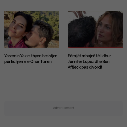
Yasemin Yazıcı thyen heshtjen
Fëmijët mbajnë të lidhur
për lidhjen me Onur Tunën
Jennifer Lopez dhe Ben
Affleck pas divorcit
Advertisement