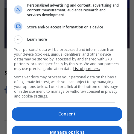
Personalised advertising and content, advertising and
E dhimbshme, 38-vjeçari nga Kosova
content measurement, audience research and
services development
humb jetën në një aksident me
motoçikletë në Mirditë
Store and/or access information on a device
Read more
Learn more
Your personal data will be processed and information from
your device (cookies, unique identifiers, and other device
data) may be stored by, accessed by and shared with 370
partners, or used specifically by this site. We and our partners
may use precise geolocation data.
List of partners.
Share Now
Some vendors may process your personal data on the basis
of legitimate interest, which you can object to by managing
your options below. Look for a link at the bottom of this page
or in the site menu to manage or withdraw consent in privacy
and cookie settings.
Consent
Manage options