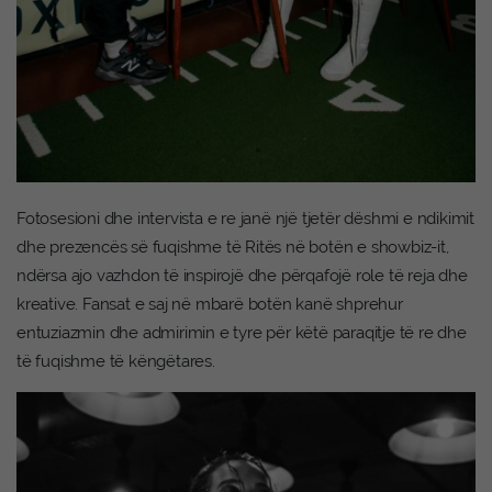
Fotosesioni dhe intervista e re janë një tjetër dëshmi e ndikimit
dhe prezencës së fuqishme të Ritës në botën e showbiz-it,
ndërsa ajo vazhdon të inspirojë dhe përqafojë role të reja dhe
kreative. Fansat e saj në mbarë botën kanë shprehur
entuziazmin dhe admirimin e tyre për këtë paraqitje të re dhe
të fuqishme të këngëtares.