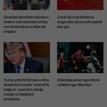
Zbulohet një rafineri kokaine e
Zvicër: Burri dyshohet se
fshehur mes bimësisë në Itali,
drogoi dhe abuzoi seksualisht
mes të arrestuarve edhe një
disa gra
shqiptar
Trump pritet të firmosë urdhra
Shkëndija pëson ngushtë në
ekzekutivë kundër “turizmit të
udhëtim nga Hibernian
lindjeve”, synon të kufizojë
marrjen e shtetësisë
amerikane