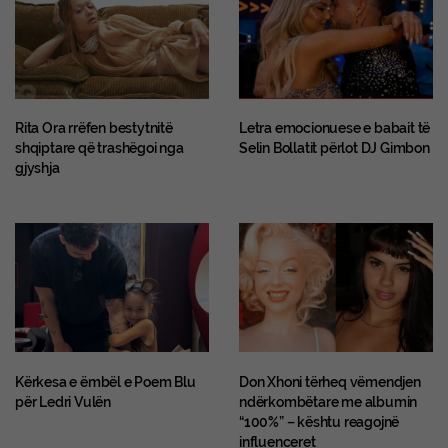
Rita Ora rrëfen bestytnitë
Letra emocionuese e babait të
shqiptare që trashëgoi nga
Selin Bollatit përlot DJ Gimbon
gjyshja
Kërkesa e ëmbël e Poem Blu
Don Xhoni tërheq vëmendjen
për Ledri Vulën
ndërkombëtare me albumin
“100%” – kështu reagojnë
influenceret