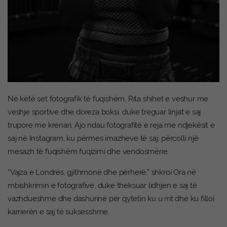
Në këtë set fotografik të fuqishëm, Rita shihet e veshur me
veshje sportive dhe doreza boksi, duke treguar linjat e saj
trupore me krenari. Ajo ndau fotografitë e reja me ndjekësit e
saj në Instagram, ku përmes imazheve të saj, përcolli një
mesazh të fuqishëm fuqizimi dhe vendosmërie.
“Vajza e Londrës, gjithmonë dhe përherë,” shkroi Ora në
mbishkrimin e fotografive, duke theksuar lidhjen e saj të
vazhdueshme dhe dashurinë për qytetin ku u rrit dhe ku filloi
karrierën e saj të suksesshme.