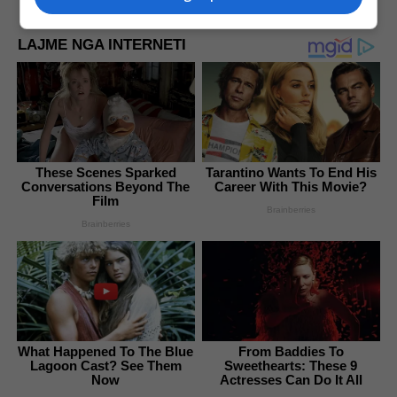
LAJME NGA INTERNETI
These Scenes Sparked
Tarantino Wants To End His
Conversations Beyond The
Career With This Movie?
Film
Brainberries
Brainberries
What Happened To The Blue
From Baddies To
Lagoon Cast? See Them
Sweethearts: These 9
Now
Actresses Can Do It All