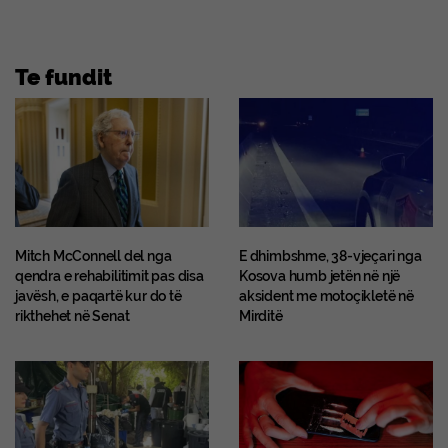
Te fundit
Mitch McConnell del nga
E dhimbshme, 38-vjeçari nga
qendra e rehabilitimit pas disa
Kosova humb jetën në një
javësh, e paqartë kur do të
aksident me motoçikletë në
rikthehet në Senat
Mirditë