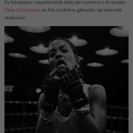
Ky fotosesion i veçantë është bërë për numrin e ri të revistës
Time Out London
, ku Rita ka dhënë gjithashtu një intervistë
ekskluzive.