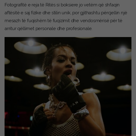
Fotografitë e reja të Ritës si boksiere jo vetëm që shfaqin
aftësitë e saj fizike dhe stilin unik, por gjithashtu përcjellin një
mesazh të fuqishëm të fuqizimit dhe vendosmërisë për të
arritur qëllimet personale dhe profesionale.