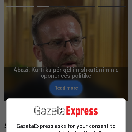
Abazi: Kurti ka për qëllim shkatërrimin e
oponencës politike
Read more
Share Now
GazetaExpress asks for your consent to