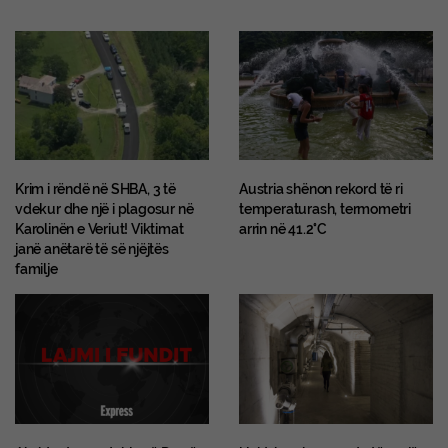
Krim i rëndë në SHBA, 3 të
Austria shënon rekord të ri
vdekur dhe një i plagosur në
temperaturash, termometri
Karolinën e Veriut! Viktimat
arrin në 41.2°C
janë anëtarë të së njëjtës
familje