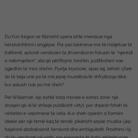
Du Yun tregon se fillimisht opera ishte menduar nga
këndvështrimi i engjëjve. Por pas takimeve me të mbijetuar të
trafikimit, autorët vendosën ta zhvendosnin fokusin te “njerëzit
e ndërmjetëm”: ata që përfitojnë, heshtin, justifikohen ose
zgjedhin të mos shohin. Pyetja kryesore, sipas saj, bëhet: çfarë
do të bëja unë po të më jepej mundësia të shfrytëzoja dikë,
kur askush nuk po më sheh?
Për Williamsin, kjo është kriza morale e kohës sonë: një
shoqëri që di të shfaqë publikisht virtyt, por shpesh fsheh të
vërtetën e veprimeve të veta. Ai e sheh operën si formën
ideale për një temë kaq të rëndë, pikërisht sepse muzika i jep
hapësirë abstraksionit, tensionit dhe ambiguitetit. Prodhimi i tij
do të vendoset në rreth, me elemente të forta arkitekturore