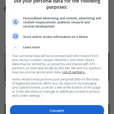
use your personal data for the following
purposes:
Personalised advertising and content, advertising and
content measurement, audience research and
services development
Store and/or access information on a device
Learn more
LAJME NGA INTERNETI
Your personal data will be processed and information from
your device (cookies, unique identifiers, and other device
data) may be stored by, accessed by and shared with 370
partners, or used specifically by this site. We and our partners
may use precise geolocation data.
List of partners.
Some vendors may process your personal data on the basis
of legitimate interest, which you can object to by managing
Remember These Iconic '90s
'The OC' Cast Then And
your options below. Look for a link at the bottom of this page
Couples? See The List That
Now - Where Are They 20
or in the site menu to manage or withdraw consent in privacy
Defined A Generation
Years Later?
and cookie settings.
Brainberries
Brainberries
Consent