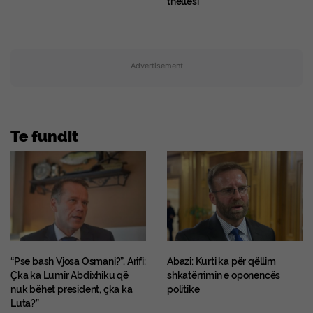
thellësi
Advertisement
Te fundit
“Pse bash Vjosa Osmani?”, Arifi:
Abazi: Kurti ka për qëllim
Çka ka Lumir Abdixhiku që
shkatërrimin e oponencës
nuk bëhet president, çka ka
politike
Luta?”