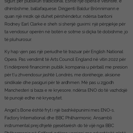
sigurt për publikun tradicional. Është një opera e vështirë, e
dhimbshme, ballafaquese. Dirigjenti Baldur Brönnimann e
quan një rrezik që duhet përshëndetur, ndërsa baritoni
Rodney Earl Clarke e sheh si shenjë guximi: një përpjekje për
ta vendosur operën në botën e sotme si diçka të dobishme, jo
të pluhurosur.
Ky hap vjen pas një periudhe të trazuar për English National
Opera. Pas vendimit të Arts Council England në vitin 2022 për
t’i ndërprerë financimin publik, kompania u përball me presion
për t’u zhvendosur jashtë Londrës, me dorëheqje, aksione
sindikale dhe pasiguri për të ardhmen. Më pas u zgjodh
Manchesteri si baza e re kryesore, ndërsa ENO do të vazhdojë
të punojë edhe në kryeqytet.
Angel’s Bone është fryt i një bashkëpunimi mes ENO-s,
Factory International dhe BBC Philharmonic. Ansambli
instrumental prej dhjetë pjesëtarësh do të vijë nga BBC