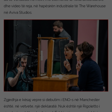
dhe video të reja, në hapësirën industriale të The Warehouse
në Aviva Studios.
Zgjedhja e kësaj vepre si debutim i ENO-s në Manchester
është, në vetvete, një deklaratë. Nuk është një Rigoletto i