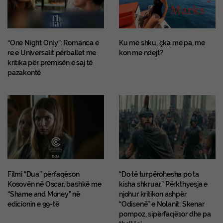
“One Night Only”: Romanca e
Ku me shku, çka me pa, me
re e Universalit përballet me
kon me ndejt?
kritika për premisën e saj të
pazakontë
Filmi “Dua” përfaqëson
“Do të turpërohesha po ta
Kosovën në Oscar, bashkë me
kisha shkruar,” Përkthyesja e
“Shame and Money” në
njohur kritikon ashpër
edicionin e 99-të
“Odisenë” e Nolanit: Skenar
pompoz, sipërfaqësor dhe pa