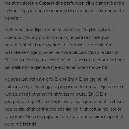
me atmosferën e Cabaret dhe përfundon diku pranë një arie à
la Björk. Një përzierje marramendëse zhanresh, e krijuar për të
tronditur.
Këtë herë, tronditja vjen në Manchester. English National
Opera po sjell aty prodhimin e saj të parë të ri, të krijuar
posaçërisht për bazën veriore të kompanisë: premierën
britanike të Angel’s Bone, në Aviva Studios. Vepra, e cila fitoi
Pulitzerin në vitin 2017, është përshkruar si një alegori e ashpër
për trafikimin e qenieve njerëzore në botën moderne.
Ngjarja sillet rreth një çifti, Z. dhe Znj. X E, që gjejnë në
shtëpinë e tyre dy engjëj të plagosur e të rrënuar. Ajo që nis si
kujdes, shpejt kthehet në shfrytëzim brutal. Znj. X E, e
interpretuar nga Allison Cook, është një figurë e errët: e shtyrë
nga paraja, dëshpërimi dhe dëshira për t’i shpëtuar një jete të
rëndomtë. Nëse engjëjt janë të mitur, atëherë krimi i saj bëhet
edhe më i rëndë.