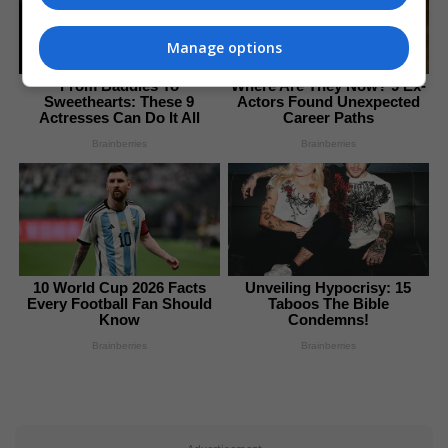
Manage options
From Baddies To
Where Are They Now? 9 Ex-
Sweethearts: These 9
Actors Found Unexpected
Actresses Can Do It All
Career Paths
Brainberries
Brainberries
10 World Cup 2026 Facts
Unveiling Hypocrisy: 15
Every Football Fan Should
Taboos The Bible
Know
Condemns!
Brainberries
Brainberries