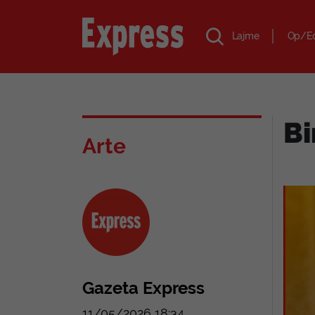
Lajme
Op/E
Bi
Arte
Gazeta Express
11/05/2026 18:34