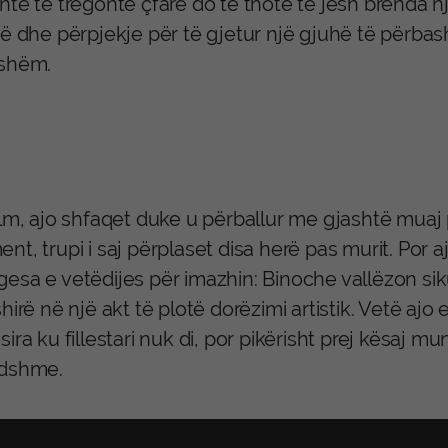
te të tregonte çfarë do të thotë të jesh brenda një
së dhe përpjekje për të gjetur një gjuhë të përba
shëm.
ilm, ajo shfaqet duke u përballur me gjashtë muaj
nt, trupi i saj përplaset disa herë pas murit. Por
sa e vetëdijes për imazhin: Binoche vallëzon sikur
hirë në një akt të plotë dorëzimi artistik. Vetë ajo 
ira ku fillestari nuk di, por pikërisht prej kësaj mu
dshme.