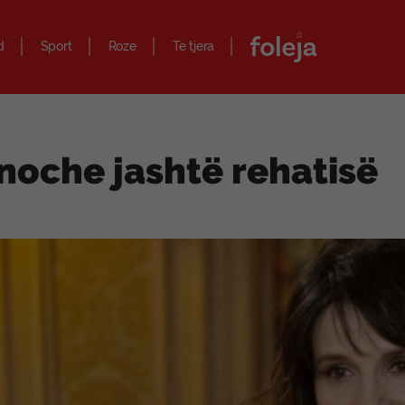
d
Sport
Roze
Te tjera
noche jashtë rehatisë