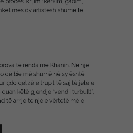
 procesi krijimi: kërkim, gabim,
shkët mes dy artistësh shumë të
 prova të rënda me Khanin. Në një
 ajo që bie më shumë në sy është
 çdo qelizë e trupit të saj të jetë e
e quan këtë gjendje “vend i turbullt”,
nd të arrijë te një e vërtetë më e