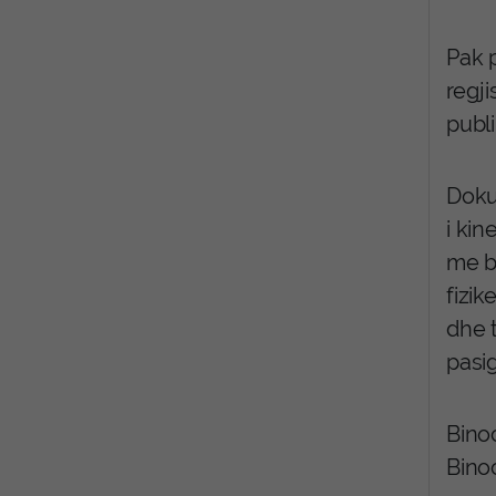
Pak 
regji
publi
Dokum
i ki
me ba
fizik
dhe 
pasig
Binoc
Binoc