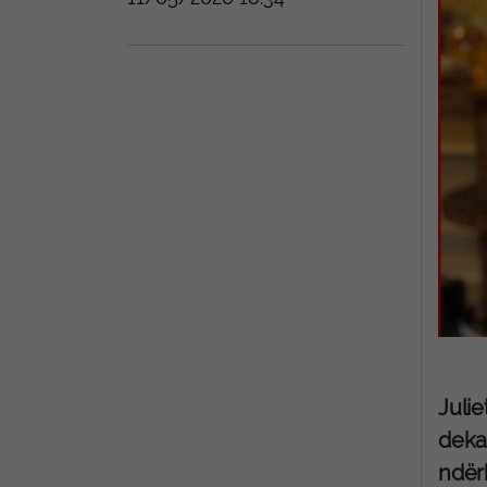
Julie
deka
ndër