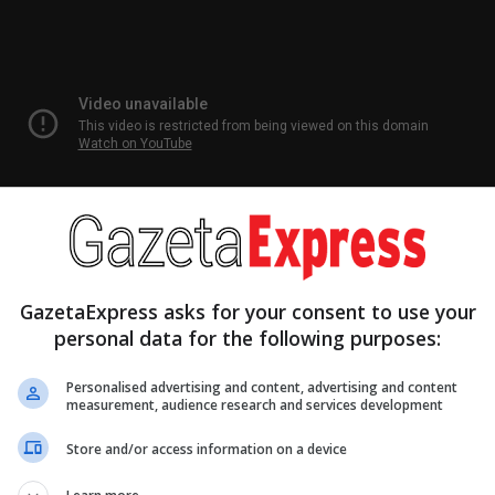
GazetaExpress asks for your consent to use your
personal data for the following purposes:
kë me Khanin, Binoche ndërtoi harkun emociona
jata, gati terapeutike, me trajneren e aktrimit S
Personalised advertising and content, advertising and content
measurement, audience research and services development
rejtuara nga Su-Man Hsu. Pyetjet që e udhëheqin
Store and/or access information on a device
ira: pse njeriu ka kaq shumë nevojë për tjetrin, çf
zohemi dhe kur vazhdojmë edhe pse dashuria b