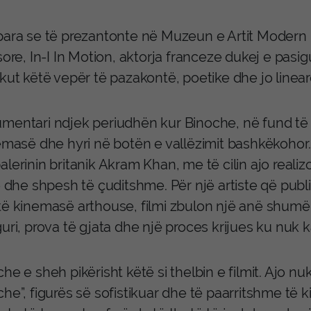
para se të prezantonte në Muzeun e Artit Modern në
sore, In-I In Motion, aktorja franceze dukej e pasig
kut këtë vepër të pazakontë, poetike dhe jo linear
entari ndjek periudhën kur Binoche, në fund të vit
nemasë dhe hyri në botën e vallëzimit bashkëkohor
lerinin britanik Akram Khan, me të cilin ajo reali
e dhe shpesh të çuditshme. Për një artiste që publik
të kinemasë arthouse, filmi zbulon një anë shumë 
uri, prova të gjata dhe një proces krijues ku nuk 
he e sheh pikërisht këtë si thelbin e filmit. Ajo n
he”, figurës së sofistikuar dhe të paarritshme të