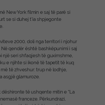
 New York filmin e saj të parë si
urt se si duhej t’ia shpjegonte
e.
eve 2000, doli nga territori i njohur
. Në qendër është bashkëpunimi i saj
zoi një seri shfaqjesh të guximshme,
u e njihte si ikonë të tapetit të kuq
më të zhveshur: trup në lodhje,
ka asgjë glamuroze.
uk dëshironte të ushqente mitin e “La
 kinemasë franceze. Përkundrazi,