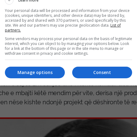
Learn more
Your personal data will be processed and information from your device
(cookies, unique identifiers, and other device data) may be stored by,
n-I u shfaq për herë të parë në Londër, në vitin 200
accessed by and shared with 370 partners, or used specifically by this
site. We and our partners may use precise geolocation data.
List of
ithatë, projekti u bë një pikë kthese personale p
partners.
0 herë nëpër botë, ndërsa motra e saj, regjisorja M
Some vendors may process your personal data on the basis of legitimate
interest, which you can object to by managing your options below. Look
riale nga provat. Binoche i përpunoi më vonë kë
for a link at the bottom of this page or in the site menu to manage or
withdraw consent in privacy and cookie settings.
shtysë të rëndësishme ia kishte dhënë edhe Rober
Manage options
Consent
klyn Academy of Music në vitin 2008, aktori dhe re
n e saj të zhveshjes dhe i kishte kërkuar disa her
che e mbajti këtë mendim për vite, derisa një prod
jen nëse kishte ndonjë projekt që dëshironte të re