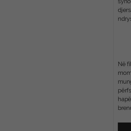
synon
djer
ndry
Në f
mome
munge
përfs
hapës
bren