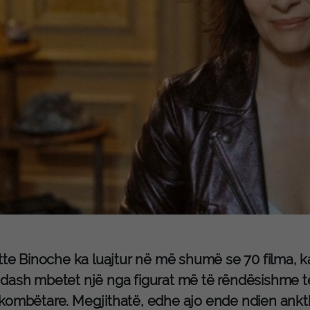
tte Binoche ka luajtur në më shumë se 70 filma, ka
dash mbetet një nga figurat më të rëndësishme 
kombëtare. Megjithatë, edhe ajo ende ndien ankth