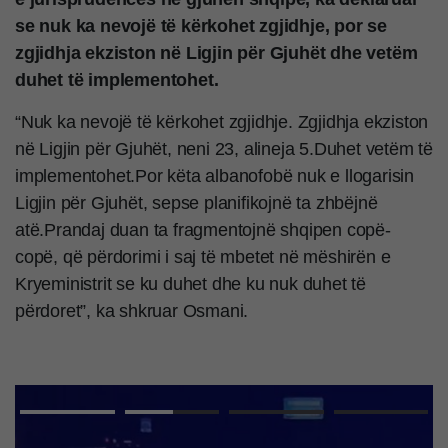
se nuk ka nevojë të kërkohet zgjidhje, por se
zgjidhja ekziston në Ligjin për Gjuhët dhe vetëm
duhet të implementohet.
“Nuk ka nevojë të kërkohet zgjidhje. Zgjidhja ekziston
në Ligjin për Gjuhët, neni 23, alineja 5.Duhet vetëm të
implementohet.Por këta albanofobë nuk e llogarisin
Ligjin për Gjuhët, sepse planifikojnë ta zhbëjnë
atë.Prandaj duan ta fragmentojnë shqipen copë-
copë, që përdorimi i saj të mbetet në mëshirën e
Kryeministrit se ku duhet dhe ku nuk duhet të
përdoret”, ka shkruar Osmani.