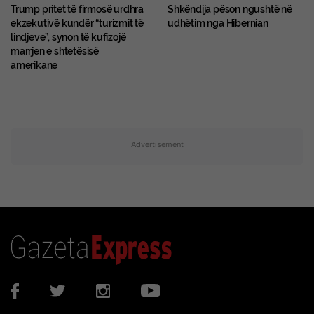
Trump pritet të firmosë urdhra
Shkëndija pëson ngushtë në
ekzekutivë kundër “turizmit të
udhëtim nga Hibernian
lindjeve”, synon të kufizojë
marrjen e shtetësisë
amerikane
Advertisement