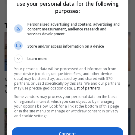
use your personal data for the following
purposes:
Personalised advertising and content, advertising and
Të tjera nga rubrika
content measurement, audience research and
services development
Store and/or access information on a device
Learn more
Your personal data will be processed and information from
your device (cookies, unique identifiers, and other device
data) may be stored by, accessed by and shared with 370
Në shtator pritet të ketë afro
Virusi i Nilit përhapet në Greqi,
partners, or used specifically by this site. We and our partners
pesë mijë nxënës më pak në
dhjetëra të shtruar dhe gjashtë
may use precise geolocation data.
List of partners.
Maqedoninë e Veriut
viktima
Some vendors may process your personal data on the basis
of legitimate interest, which you can object to by managing
your options below. Look for a link at the bottom of this page
or in the site menu to manage or withdraw consent in privacy
and cookie settings.
Consent