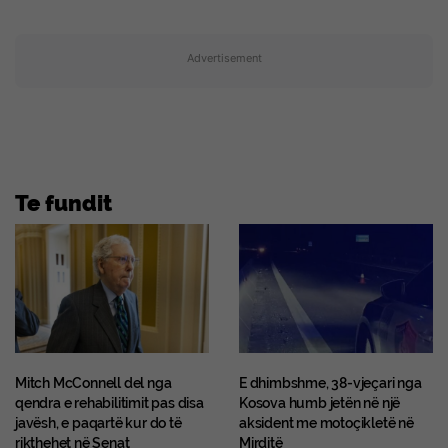
Advertisement
Te fundit
Mitch McConnell del nga
E dhimbshme, 38-vjeçari nga
qendra e rehabilitimit pas disa
Kosova humb jetën në një
javësh, e paqartë kur do të
aksident me motoçikletë në
rikthehet në Senat
Mirditë