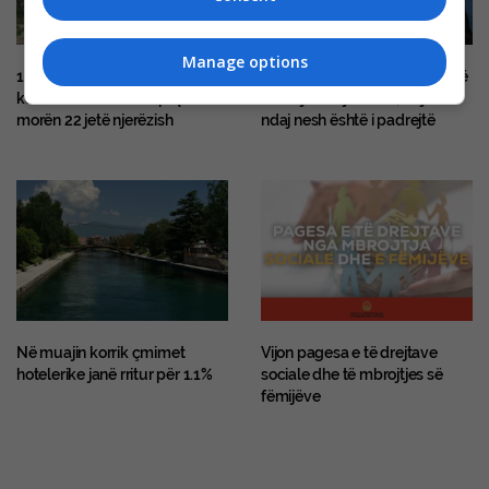
Manage options
10 vite nga përmbytjet
Mucunski: Meritojmë një rrugë
katastrofike në Shkup që
të drejtë drejt BE-së, trajtimi
morën 22 jetë njerëzish
ndaj nesh është i padrejtë
Në muajin korrik çmimet
Vijon pagesa e të drejtave
hotelerike janë rritur për 1.1%
sociale dhe të mbrojtjes së
fëmijëve