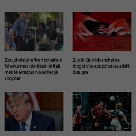
Zbulohet një rafineri kokaine e
Zvicër: Burri dyshohet se
fshehur mes bimësisë në Itali,
drogoi dhe abuzoi seksualisht
mes të arrestuarve edhe një
disa gra
shqiptar