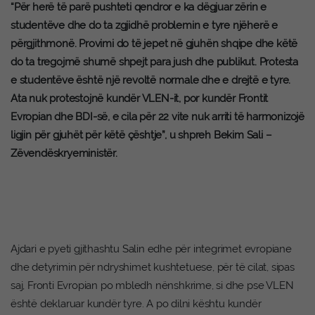
“Për herë të parë pushteti qendror e ka dëgjuar zërin e
studentëve dhe do ta zgjidhë problemin e tyre njëherë e
përgjithmonë. Provimi do të jepet në gjuhën shqipe dhe këtë
do ta tregojmë shumë shpejt para jush dhe publikut. Protesta
e studentëve është një revoltë normale dhe e drejtë e tyre.
Ata nuk protestojnë kundër VLEN-it, por kundër Frontit
Evropian dhe BDI-së, e cila për 22 vite nuk arriti të harmonizojë
ligjin për gjuhët për këtë çështje”, u shpreh Bekim Sali –
Zëvendëskryeministër.
Ajdari e pyeti gjithashtu Salin edhe për integrimet evropiane
dhe detyrimin për ndryshimet kushtetuese, për të cilat, sipas
saj, Fronti Evropian po mbledh nënshkrime, si dhe pse VLEN
është deklaruar kundër tyre. A po dilni kështu kundër