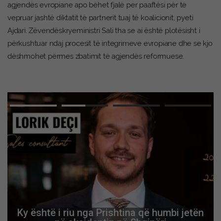
agjendës evropiane apo bëhet fjalë për paaftësi për të
vepruar jashtë diktatit të partnerit tuaj të koalicionit, pyeti
Ajdari. Zëvendëskryeministri Sali tha se ai është plotësisht i
përkushtuar ndaj procesit të integrimeve evropiane dhe se kjo
dëshmohet përmes zbatimit të agjendës reformuese.
Ky është i riu nga Prishtina që humbi jetën