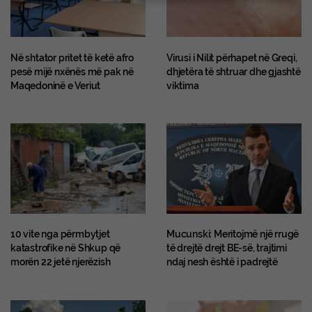
Në shtator pritet të ketë afro
Virusi i Nilit përhapet në Greqi,
pesë mijë nxënës më pak në
dhjetëra të shtruar dhe gjashtë
Maqedoninë e Veriut
viktima
10 vite nga përmbytjet
Mucunski: Meritojmë një rrugë
katastrofike në Shkup që
të drejtë drejt BE-së, trajtimi
morën 22 jetë njerëzish
ndaj nesh është i padrejtë