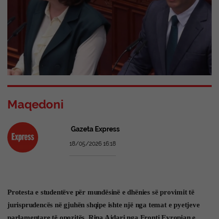
Maqedoni
Gazeta Express
18/05/2026 16:18
Protesta e studentëve për mundësinë e dhënies së provimit të
jurisprudencës në gjuhën shqipe ishte një nga temat e pyetjeve
parlamentare të opozitës. Rina Ajdari nga Fronti Evropian e