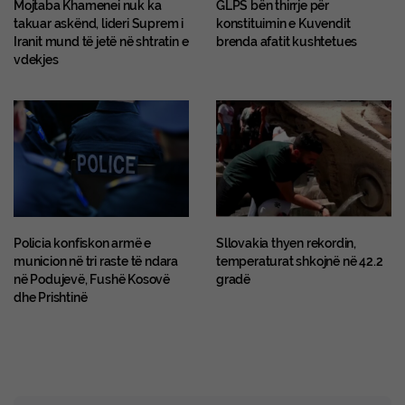
Mojtaba Khamenei nuk ka
GLPS bën thirrje për
takuar askënd, lideri Suprem i
konstituimin e Kuvendit
Iranit mund të jetë në shtratin e
brenda afatit kushtetues
vdekjes
Policia konfiskon armë e
Sllovakia thyen rekordin,
municion në tri raste të ndara
temperaturat shkojnë në 42.2
në Podujevë, Fushë Kosovë
gradë
dhe Prishtinë