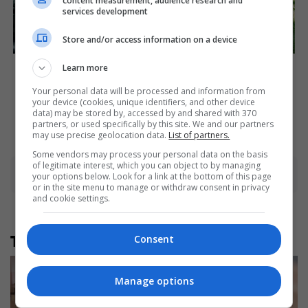
content measurement, audience research and
services development
Store and/or access information on a device
See The Incredible Physical
’90s TV Icons Who Faded
Learn more
Transformations Of These
Out Of Hollywood
Stars
Your personal data will be processed and information from
Brainberries
your device (cookies, unique identifiers, and other device
Brainberries
data) may be stored by, accessed by and shared with 370
partners, or used specifically by this site. We and our partners
may use precise geolocation data.
List of partners.
Some vendors may process your personal data on the basis
of legitimate interest, which you can object to by managing
Advertisement
your options below. Look for a link at the bottom of this page
or in the site menu to manage or withdraw consent in privacy
and cookie settings.
Të tjera nga rubrika
Consent
Manage options