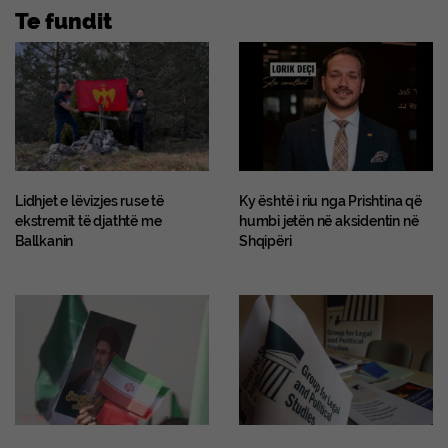
Te fundit
Lidhjet e lëvizjes ruse të
Ky është i riu nga Prishtina që
ekstremit të djathtë me
humbi jetën në aksidentin në
Ballkanin
Shqipëri