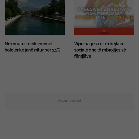
Në muajin korrik çmimet
Vijon pagesa e të drejtave
hotelerike janë rritur për 1.1%
sociale dhe të mbrojtjes së
fëmijëve
Advertisement