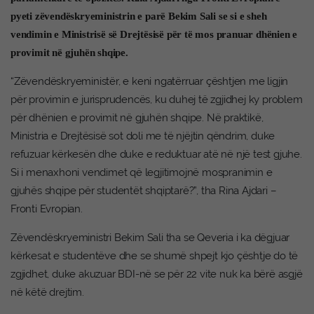
pyeti zëvendëskryeministrin e parë Bekim Sali se si e sheh
vendimin e Ministrisë së Drejtësisë për të mos pranuar dhënien e
provimit në gjuhën shqipe.
“Zëvendëskryeministër, e keni ngatërruar çështjen me ligjin
për provimin e jurisprudencës, ku duhej të zgjidhej ky problem
për dhënien e provimit në gjuhën shqipe. Në praktikë,
Ministria e Drejtësisë sot doli me të njëjtin qëndrim, duke
refuzuar kërkesën dhe duke e reduktuar atë në një test gjuhe.
Si i menaxhoni vendimet që legjitimojnë mospranimin e
gjuhës shqipe për studentët shqiptarë?”, tha Rina Ajdari –
Fronti Evropian.
Zëvendëskryeministri Bekim Sali tha se Qeveria i ka dëgjuar
kërkesat e studentëve dhe se shumë shpejt kjo çështje do të
zgjidhet, duke akuzuar BDI-në se për 22 vite nuk ka bërë asgjë
në këtë drejtim.