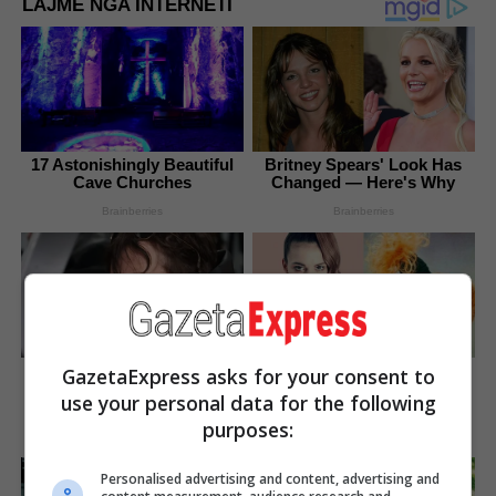
LAJME NGA INTERNETI
17 Astonishingly Beautiful
Britney Spears' Look Has
Cave Churches
Changed — Here's Why
Brainberries
Brainberries
Meet The 6 Legendary Child
90s Hair Trends That
GazetaExpress asks for your consent to
Actors Who Became Real
Screamed "Please Don't
use your personal data for the following
Life Criminals
Try"
purposes:
Brainberries
Brainberries
Personalised advertising and content, advertising and