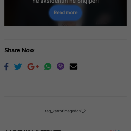
në aksidentin në Shqipëri
Read more
Share Now
tag_katrorimaqedoni_2