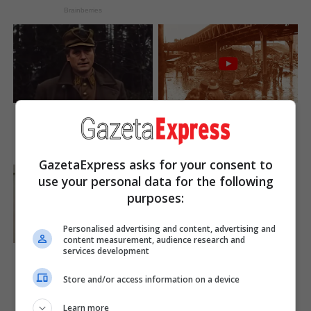
Brainberries
This Movie Is The Main
10 Epic Failures That Were
Reason Ukraine Has Not
Completely Preventable —
Lost To Russia
Find Out
Brainberries
Brainberries
GazetaExpress asks for your consent to
use your personal data for the following
46 Years Later, The Blue
Lagoon Stars Look
purposes:
Unrecognizable
Brainberries
Personalised advertising and content, advertising and
content measurement, audience research and
Macaulay Culkin's Own
services development
Version Of The New ‘Home
Alone’
Store and/or access information on a device
Brainberries
Learn more