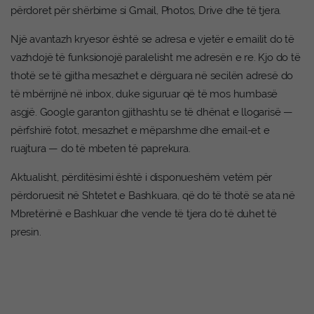
përdoret për shërbime si Gmail, Photos, Drive dhe të tjera.
Një avantazh kryesor është se adresa e vjetër e emailit do të
vazhdojë të funksionojë paralelisht me adresën e re. Kjo do të
thotë se të gjitha mesazhet e dërguara në secilën adresë do
të mbërrijnë në inbox, duke siguruar që të mos humbasë
asgjë. Google garanton gjithashtu se të dhënat e llogarisë —
përfshirë fotot, mesazhet e mëparshme dhe email-et e
ruajtura — do të mbeten të paprekura.
Aktualisht, përditësimi është i disponueshëm vetëm për
përdoruesit në Shtetet e Bashkuara, që do të thotë se ata në
Mbretërinë e Bashkuar dhe vende të tjera do të duhet të
presin.