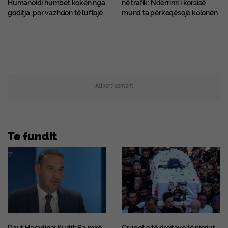
Humanoidi humbet kokën nga
në trafik: Ndërrimi i korsisë
goditja, por vazhdon të luftojë
mund ta përkeqësojë kolonën
Advertisement
Te fundit
Daut Haradinaj Kurtit: Sa mirë
Grupet e të drejtave të njeriut