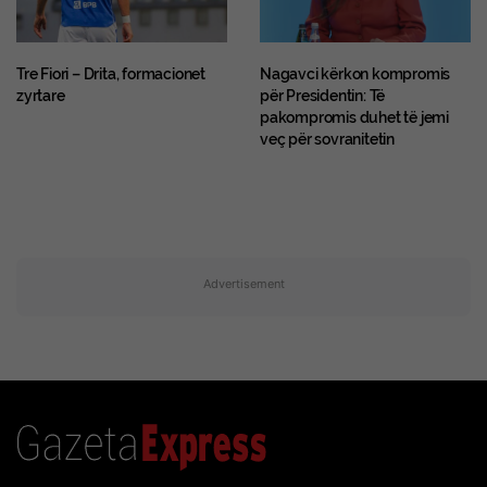
Tre Fiori – Drita, formacionet
Nagavci kërkon kompromis
zyrtare
për Presidentin: Të
pakompromis duhet të jemi
veç për sovranitetin
Advertisement