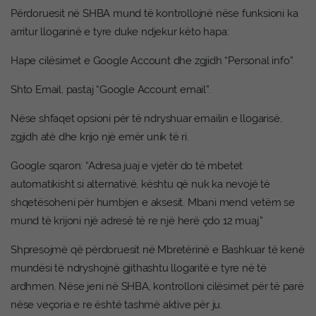
Përdoruesit në SHBA mund të kontrollojnë nëse funksioni ka
arritur llogarinë e tyre duke ndjekur këto hapa:
Hape cilësimet e Google Account dhe zgjidh “Personal info”.
Shto Email, pastaj “Google Account email”.
Nëse shfaqet opsioni për të ndryshuar emailin e llogarisë,
zgjidh atë dhe krijo një emër unik të ri.
Google sqaron: “Adresa juaj e vjetër do të mbetet
automatikisht si alternativë, kështu që nuk ka nevojë të
shqetësoheni për humbjen e aksesit. Mbani mend vetëm se
mund të krijoni një adresë të re një herë çdo 12 muaj.”
Shpresojmë që përdoruesit në Mbretërinë e Bashkuar të kenë
mundësi të ndryshojnë gjithashtu llogaritë e tyre në të
ardhmen. Nëse jeni në SHBA, kontrolloni cilësimet për të parë
nëse veçoria e re është tashmë aktive për ju.