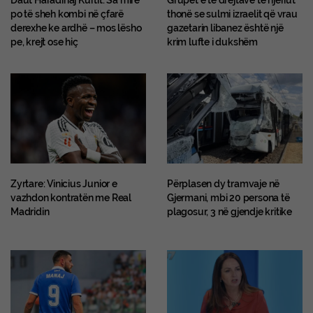
po të sheh kombi në çfarë
thonë se sulmi izraelit që vrau
derexhe ke ardhë – mos lësho
gazetarin libanez është një
pe, krejt ose hiç
krim lufte i dukshëm
Zyrtare: Vinicius Junior e
Përplasen dy tramvaje në
vazhdon kontratën me Real
Gjermani, mbi 20 persona të
Madridin
plagosur, 3 në gjendje kritike