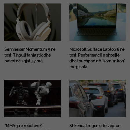
Sennheiser Momentum 5 në
Microsoft Surface Laptop 8 në
test: Tingull fantastik dhe
test: Performancë e shpejtë
bateri që zgjat 57 orë
dhe touchpad që “komunikon”
me gishta
“MMA-ja e robotëve”:
Shkenca tregon si të veproni