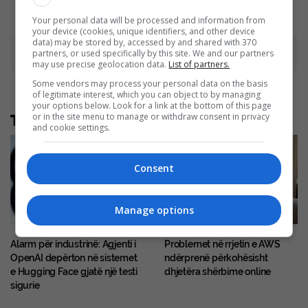
Your personal data will be processed and information from
your device (cookies, unique identifiers, and other device
data) may be stored by, accessed by and shared with 370
Advertisement
partners, or used specifically by this site. We and our partners
may use precise geolocation data.
List of partners.
Some vendors may process your personal data on the basis
of legitimate interest, which you can object to by managing
your options below. Look for a link at the bottom of this page
or in the site menu to manage or withdraw consent in privacy
Të tjera nga rubrika
and cookie settings.
Consent
Manage options
Alarm për industrinë: Agjenti i
Problemet në rrjetin e AWS
OpenAI depërton në sistemet
ndërprenë përkohësisht
e Hugging Face gjatë një testi
dhjetëra shërbime online
sigurie