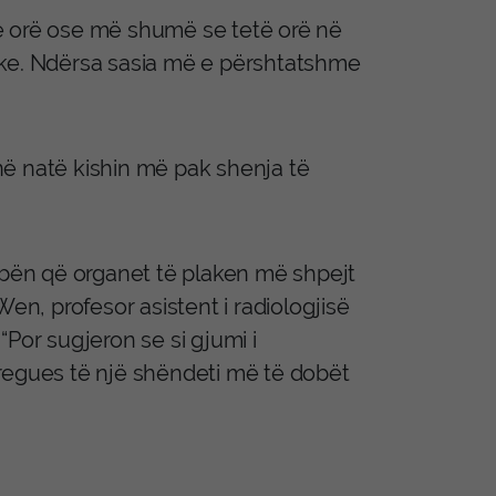
ë orë ose më shumë se tetë orë në
ike. Ndërsa sasia më e përshtatshme
 në natë kishin më pak shenja të
, bën që organet të plaken më shpejt
en, profesor asistent i radiologjisë
Por sugjeron se si gjumi i
regues të një shëndeti më të dobët