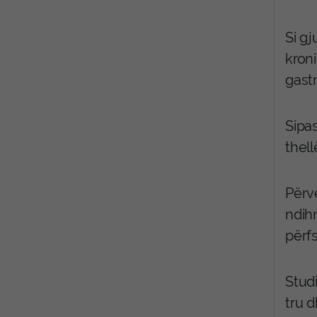
Si g
kroni
gast
Sipas
thel
Përv
ndih
përf
Stud
tru 