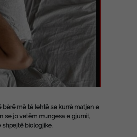
në bërë më të lehtë se kurrë matjen e
eron se jo vetëm mungesa e gjumit,
 shpejtë biologjike.