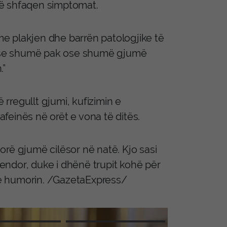
të shfaqen simptomat.
e plakjen dhe barrën patologjike të
on se shumë pak ose shumë gjumë
.”
 rregullt gjumi, kufizimin e
feinës në orët e vona të ditës.
rë gjumë cilësor në natë. Kjo sasi
endor, duke i dhënë trupit kohë për
dhe humorin. /GazetaExpress/