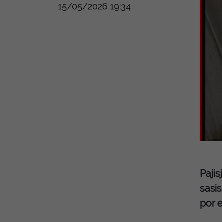
15/05/2026 19:34
Pajis
sasis
por e