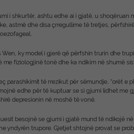
jumi i shkurtër, ashtu edhe ai i gjatë, u shoqëru
ke, astmë dhe disa çrregullime të tretjes, përfshirë
roezofageal.
 Wen, ky model i gjerë që përfshin trurin dhe trupi
lë me fiziologjinë tonë dhe ka ndikim në shumë sis
eç parashikimit të rrezikut për sëmundje, “orët e 
mojnë edhe për të kuptuar se si gjumi lidhet me 
shirë depresionin në moshë të vonë.
iuesit besojnë se gjumi i gjatë mund të ndikojë 
dhe yndyrën trupore. Gjetjet shtojnë provat se p