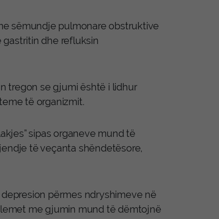
an me sëmundje pulmonare obstruktive
 gastritin dhe refluksin
n tregon se gjumi është i lidhur
teme të organizmit.
plakjes” sipas organeve mund të
gjendje të veçanta shëndetësore,
në depresion përmes ndryshimeve në
roblemet me gjumin mund të dëmtojnë