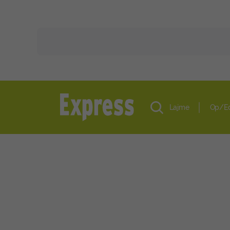
Lajme
Op/E