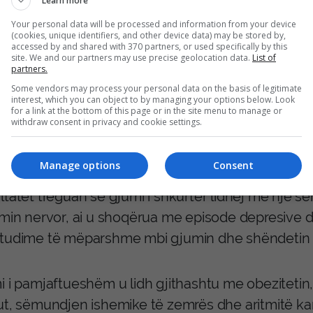
Learn more
ëlçi, për shembull, kemi një orë plakjeje të ndërt
Your personal data will be processed and information from your device
(cookies, unique identifiers, and other device data) may be stored by,
ër me të dhëna metabolike dhe një tjetër me të dh
accessed by and shared with 370 partners, or used specifically by this
site. We and our partners may use precise geolocation data.
List of
ejon të shqyrtojmë se si gjumi mund të ndikojë në
partners.
.”
Some vendors may process your personal data on the basis of legitimate
interest, which you can object to by managing your options below. Look
for a link at the bottom of this page or in the site menu to manage or
withdraw consent in privacy and cookie settings.
as, studiuesit krahasuan kohëzgjatjen e gjumit të
ën biologjike të matur përmes 23 “orëve të plakje
Manage options
Consent
ltatet treguan se gjumi i shkurtër lidhej me një 
emin nervor, ai u shoqërua me episode depresive d
tudime të mëparshme mbi gjumin dhe shëndetin
 i pamjaftueshëm u lidh gjithashtu me obezitetin, di
ut, sëmundjen ishemike të zemrës dhe aritmitë kar