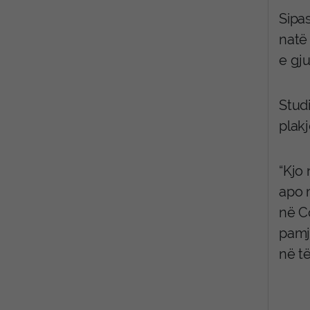
Sipa
natë
e gju
Studi
plakj
“Kjo
apo m
në Co
pamj
në të