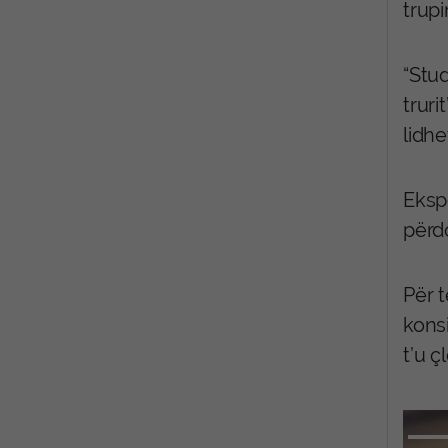
trup
“Stu
trur
lidh
Ekspe
përd
Për 
kons
t’u 