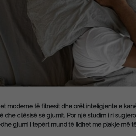
jet moderne të fitnesit dhe orët inteligjente e ka
ë dhe cilësisë së gjumit. Por një studim i ri sugj
dhe gjumi i tepërt mund të lidhet me plakje më të