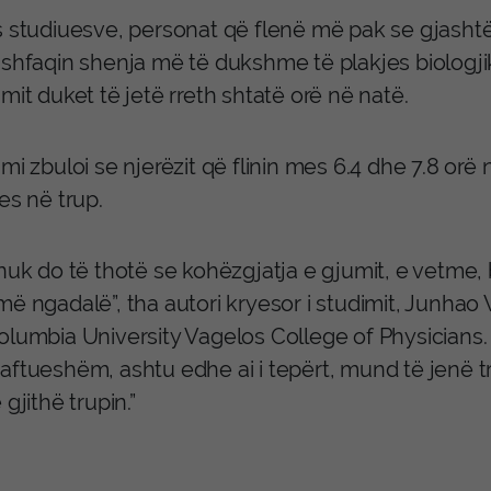
s studiuesve, personat që flenë më pak se gjasht
 shfaqin shenja më të dukshme të plakjes biologj
mit duket të jetë rreth shtatë orë në natë.
mi zbuloi se njerëzit që flinin mes 6.4 dhe 7.8 orë
es në trup.
 nuk do të thotë se kohëzgjatja e gjumit, e vetme
ë ngadalë”, tha autori kryesor i studimit, Junhao W
lumbia University Vagelos College of Physicians. “
aftueshëm, ashtu edhe ai i tepërt, mund të jenë t
 gjithë trupin.”