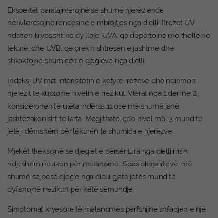
Ekspertët paralajmërojnë se shumë njerëz ende
nënvlerësojnë rëndësinë e mbrojtjes nga dielli. Rrezet UV
ndahen kryesisht në dy lloje: UVA, që depërtojnë më thellë në
lëkurë, dhe UVB, që prekin shtresën e jashtme dhe
shkaktojnë shumicën e djegieve nga dielli.
Indeksi UV mat intensitetin e këtyre rrezeve dhe ndihmon
njerëzit të kuptojnë nivelin e rrezikut. Vlerat nga 1 deri në 2
konsiderohen të ulëta, ndërsa 11 ose më shumë janë
jashtëzakonisht të larta. Megjithatë, çdo nivel mbi 3 mund të
jetë i dëmshëm për lëkurën te shumica e njerëzve.
Mjekët theksojnë se djegiet e përsëritura nga dielli rrisin
ndjeshëm rrezikun për melanomë. Sipas ekspertëve, më
shumë se pesë djegie nga dielli gjatë jetës mund të
dyfishojnë rrezikun për këtë sëmundje.
Simptomat kryesore të melanomës përfshijnë shfaqjen e një