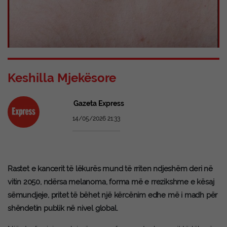
Keshilla Mjekësore
Gazeta Express
14/05/2026 21:33
Rastet e kancerit të lëkurës mund të rriten ndjeshëm deri në
vitin 2050, ndërsa melanoma, forma më e rrezikshme e kësaj
sëmundjeje, pritet të bëhet një kërcënim edhe më i madh për
shëndetin publik në nivel global.