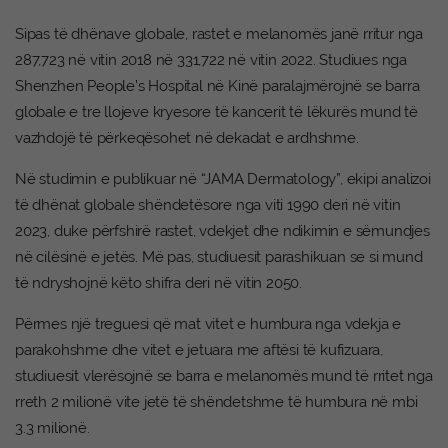
Sipas të dhënave globale, rastet e melanomës janë rritur nga
287,723 në vitin 2018 në 331,722 në vitin 2022. Studiues nga
Shenzhen People’s Hospital në Kinë paralajmërojnë se barra
globale e tre llojeve kryesore të kancerit të lëkurës mund të
vazhdojë të përkeqësohet në dekadat e ardhshme.
Në studimin e publikuar në “JAMA Dermatology”, ekipi analizoi
të dhënat globale shëndetësore nga viti 1990 deri në vitin
2023, duke përfshirë rastet, vdekjet dhe ndikimin e sëmundjes
në cilësinë e jetës. Më pas, studiuesit parashikuan se si mund
të ndryshojnë këto shifra deri në vitin 2050.
Përmes një treguesi që mat vitet e humbura nga vdekja e
parakohshme dhe vitet e jetuara me aftësi të kufizuara,
studiuesit vlerësojnë se barra e melanomës mund të rritet nga
rreth 2 milionë vite jetë të shëndetshme të humbura në mbi
3.3 milionë.