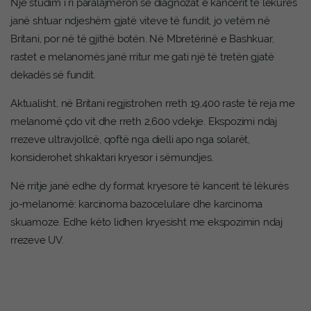
Një studim i ri paralajmëron se diagnozat e kancerit të lëkurës
janë shtuar ndjeshëm gjatë viteve të fundit, jo vetëm në
Britani, por në të gjithë botën. Në Mbretërinë e Bashkuar,
rastet e melanomës janë rritur me gati një të tretën gjatë
dekadës së fundit.
Aktualisht, në Britani regjistrohen rreth 19,400 raste të reja me
melanomë çdo vit dhe rreth 2,600 vdekje. Ekspozimi ndaj
rrezeve ultravjollcë, qoftë nga dielli apo nga solarët,
konsiderohet shkaktari kryesor i sëmundjes.
Në rritje janë edhe dy format kryesore të kancerit të lëkurës
jo-melanomë: karcinoma bazocelulare dhe karcinoma
skuamoze. Edhe këto lidhen kryesisht me ekspozimin ndaj
rrezeve UV.