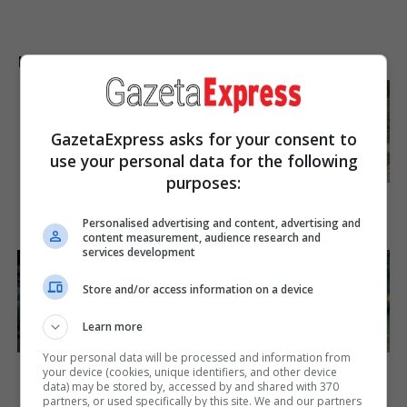
LAJME NGA INTERNETI
Are You The Same Alone
And With Others? Find Out
GazetaExpress asks for your consent to
Brainberries
use your personal data for the following
purposes:
This Woman Chose To Live
Like A Horse
Personalised advertising and content, advertising and
Brainberries
content measurement, audience research and
services development
Store and/or access information on a device
Learn more
Your personal data will be processed and information from
Unleashing Her Passion:
The Influencer Who Went
your device (cookies, unique identifiers, and other device
Demi Moore's 8 Sultriest
Viral For Inspiring GRWMs
data) may be stored by, accessed by and shared with 370
Movie Roles!
partners, or used specifically by this site. We and our partners
Brainberries