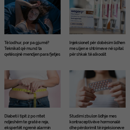
Të lodhur, por pa gjumë?
Injeksionet për dobësim lidhen
Teknikat që mund ta
me uljen e shtrimeve në spital
qetësojnë mendjen para fjetjes
për shkak të alkoolit
Diabeti i tipit 2 po rritet
Studimi zbulon lidhje mes
ndjeshëm te gratë e reja,
kontraceptivëve hormonalë
ekspertët ngrenë alarmin
dhe përdorimit të injeksioneve