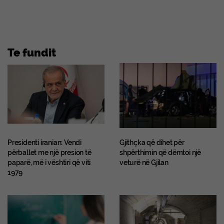
Te fundit
Presidenti iranian: Vendi
Gjithçka që dihet për
përballet me një presion të
shpërthimin që dëmtoi një
paparë, më i vështiri që viti
veturë në Gjilan
1979