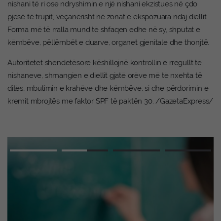
nishani të ri ose ndryshimin e një nishani ekzistues në çdo
pjesë të trupit, veçanërisht në zonat e ekspozuara ndaj diellit.
Forma më të rralla mund të shfaqen edhe në sy, shputat e
këmbëve, pëllëmbët e duarve, organet gjenitale dhe thonjtë.
Autoritetet shëndetësore këshillojnë kontrollin e rregullt të
nishaneve, shmangien e diellit gjatë orëve më të nxehta të
ditës, mbulimin e krahëve dhe këmbëve, si dhe përdorimin e
kremit mbrojtës me faktor SPF të paktën 30. /GazetaExpress/