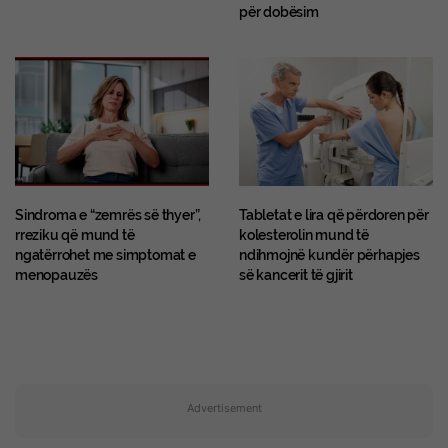
për dobësim
Sindroma e “zemrës së thyer”,
Tabletat e lira që përdoren për
rreziku që mund të
kolesterolin mund të
ngatërrohet me simptomat e
ndihmojnë kundër përhapjes
menopauzës
së kancerit të gjirit
Advertisement