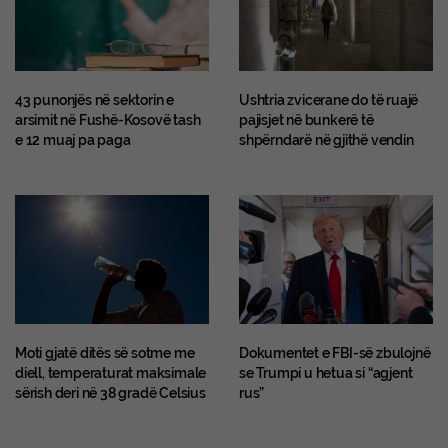
43 punonjës në sektorin e
Ushtria zvicerane do të ruajë
arsimit në Fushë-Kosovë tash
pajisjet në bunkerë të
e 12 muaj pa paga
shpërndarë në gjithë vendin
Moti gjatë ditës së sotme me
Dokumentet e FBI-së zbulojnë
diell, temperaturat maksimale
se Trumpi u hetua si “agjent
sërish deri në 38 gradë Celsius
rus”