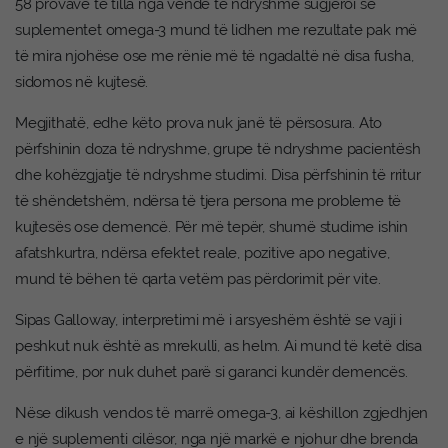
58 provave të tilla nga vende të ndryshme sugjeroi se
suplementet omega-3 mund të lidhen me rezultate pak më
të mira njohëse ose me rënie më të ngadaltë në disa fusha,
sidomos në kujtesë.
Megjithatë, edhe këto prova nuk janë të përsosura. Ato
përfshinin doza të ndryshme, grupe të ndryshme pacientësh
dhe kohëzgjatje të ndryshme studimi. Disa përfshinin të rritur
të shëndetshëm, ndërsa të tjera persona me probleme të
kujtesës ose demencë. Për më tepër, shumë studime ishin
afatshkurtra, ndërsa efektet reale, pozitive apo negative,
mund të bëhen të qarta vetëm pas përdorimit për vite.
Sipas Galloway, interpretimi më i arsyeshëm është se vaji i
peshkut nuk është as mrekulli, as helm. Ai mund të ketë disa
përfitime, por nuk duhet parë si garanci kundër demencës.
Nëse dikush vendos të marrë omega-3, ai këshillon zgjedhjen
e një suplementi cilësor, nga një markë e njohur dhe brenda