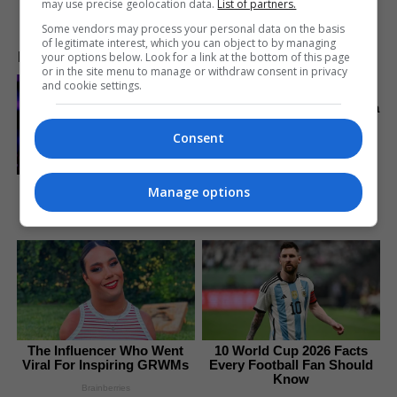
may use precise geolocation data.
List of partners.
Some vendors may process your personal data on the basis
of legitimate interest, which you can object to by managing
LAJME NGA INTERNETI
your options below. Look for a link at the bottom of this page
or in the site menu to manage or withdraw consent in privacy
and cookie settings.
Remember Them? These
'90s Couples Defined An Era
—See The Complete List
Consent
Brainberries
Top 10 Pop Divas - Number
Manage options
4 May Shock You
Brainberries
The Influencer Who Went
10 World Cup 2026 Facts
Viral For Inspiring GRWMs
Every Football Fan Should
Know
Brainberries