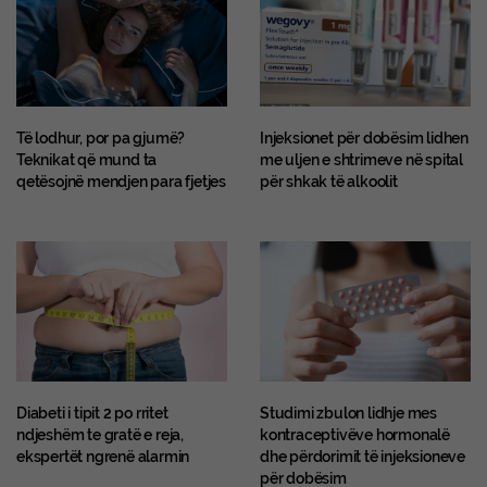
Të lodhur, por pa gjumë?
Injeksionet për dobësim lidhen
Teknikat që mund ta
me uljen e shtrimeve në spital
qetësojnë mendjen para fjetjes
për shkak të alkoolit
Diabeti i tipit 2 po rritet
Studimi zbulon lidhje mes
ndjeshëm te gratë e reja,
kontraceptivëve hormonalë
ekspertët ngrenë alarmin
dhe përdorimit të injeksioneve
për dobësim