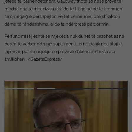
jetese të pashëndetshëm. Galloway thotë se nëse prova të
mëdha dhe të mirëdizajnuara do të tregojnë në të ardhmen
se omega-3 e përshpejton vërtet demencën ose shkakton
dëme të rëndësishme, ai do ta ndërpresë përdorimin.
Përfundimi i tij është se mjekësia nuk duhet të bazohet as në
besim të verbër ndaj një suplementi, as në panik nga titujt e
lajmeve, por në ndjekjen e provave shkencore teksa ato
zhvillohen. /GazetaExpress/