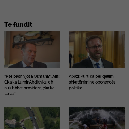
Te fundit
“Pse bash Vjosa Osmani?”, Arifi:
Abazi: Kurti ka për qëllim
Çka ka Lumir Abdixhiku që
shkatërrimin e oponencës
nuk bëhet president, çka ka
politike
Luta?”