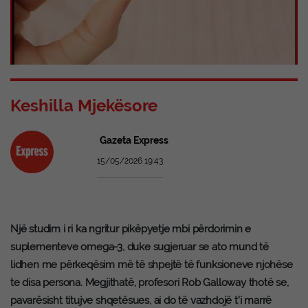
Keshilla Mjekësore
Gazeta Express
15/05/2026 19:43
Një studim i ri ka ngritur pikëpyetje mbi përdorimin e
suplementeve omega-3, duke sugjeruar se ato mund të
lidhen me përkeqësim më të shpejtë të funksioneve njohëse
te disa persona. Megjithatë, profesori Rob Galloway thotë se,
pavarësisht titujve shqetësues, ai do të vazhdojë t’i marrë