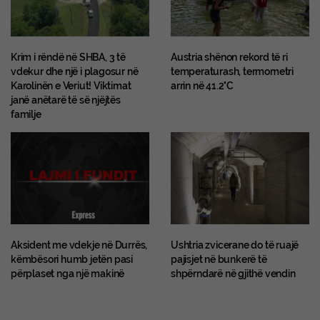
Krim i rëndë në SHBA, 3 të
Austria shënon rekord të ri
vdekur dhe një i plagosur në
temperaturash, termometri
Karolinën e Veriut! Viktimat
arrin në 41.2°C
janë anëtarë të së njëjtës
familje
Aksident me vdekje në Durrës,
Ushtria zvicerane do të ruajë
këmbësori humb jetën pasi
pajisjet në bunkerë të
përplaset nga një makinë
shpërndarë në gjithë vendin