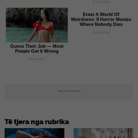
Brainberries
Enter A World Of
Weirdness: 8 Horror Movies
Where Nobody Dies
Brainberries
Guess Their Job — Most
People Get It Wrong
Brainberries
Advertisement
Të tjera nga rubrika