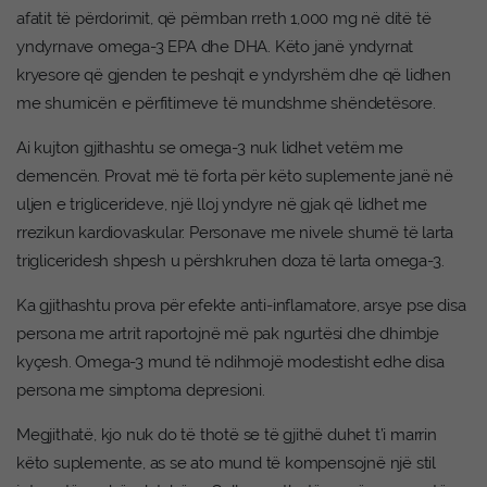
afatit të përdorimit, që përmban rreth 1,000 mg në ditë të
yndyrnave omega-3 EPA dhe DHA. Këto janë yndyrnat
kryesore që gjenden te peshqit e yndyrshëm dhe që lidhen
me shumicën e përfitimeve të mundshme shëndetësore.
Ai kujton gjithashtu se omega-3 nuk lidhet vetëm me
demencën. Provat më të forta për këto suplemente janë në
uljen e triglicerideve, një lloj yndyre në gjak që lidhet me
rrezikun kardiovaskular. Personave me nivele shumë të larta
trigliceridesh shpesh u përshkruhen doza të larta omega-3.
Ka gjithashtu prova për efekte anti-inflamatore, arsye pse disa
persona me artrit raportojnë më pak ngurtësi dhe dhimbje
kyçesh. Omega-3 mund të ndihmojë modestisht edhe disa
persona me simptoma depresioni.
Megjithatë, kjo nuk do të thotë se të gjithë duhet t’i marrin
këto suplemente, as se ato mund të kompensojnë një stil