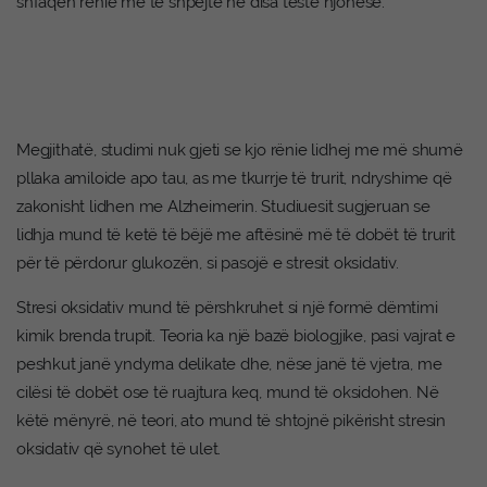
shfaqën rënie më të shpejtë në disa teste njohëse.
Megjithatë, studimi nuk gjeti se kjo rënie lidhej me më shumë
pllaka amiloide apo tau, as me tkurrje të trurit, ndryshime që
zakonisht lidhen me Alzheimerin. Studiuesit sugjeruan se
lidhja mund të ketë të bëjë me aftësinë më të dobët të trurit
për të përdorur glukozën, si pasojë e stresit oksidativ.
Stresi oksidativ mund të përshkruhet si një formë dëmtimi
kimik brenda trupit. Teoria ka një bazë biologjike, pasi vajrat e
peshkut janë yndyrna delikate dhe, nëse janë të vjetra, me
cilësi të dobët ose të ruajtura keq, mund të oksidohen. Në
këtë mënyrë, në teori, ato mund të shtojnë pikërisht stresin
oksidativ që synohet të ulet.