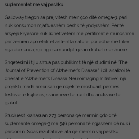
suplementet me vaj peshku.
Galloway tregon se prej vitesh merr çdo ditë omega-3, pasi
nuk konsumon mjaftueshëm peshk të yndyrshëm. Për të,
arsyeja kryesore nuk lidhet vetëm me përfitimet e mundshme
për zemrën apo efektet anti-inflamatore, por edhe me frikën
nga demenca, një nga sëmundjet që ai i druhet më shumë.
Shqetësimi i tij u shtua pas publikimit të një studimi në “The
Journal of Prevention of Alzheimer’s Disease”, i cili analizoi të
dhënat e “Alzheimer’s Disease Neuroimaging Initiative”, një
projekt i madh amerikan që ndjek të moshuarit përmes
testeve të kujtesës, skanimeve të trurit dhe analizave të
gjakut.
Studiuesit krahasuan 273 persona që merrnin çdo ditë
suplemente omega-3 me 546 persona të ngjashëm që nuk i
përdornin. Sipas rezultateve, ata që merrnin vaj peshku