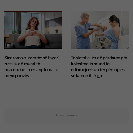
Sindroma e “zemrës së thyer”,
Tabletat e lira që përdoren për
rreziku që mund të
kolesterolin mund të
ngatërrohet me simptomat e
ndihmojnë kundër përhapjes
menopauzës
së kancerit të gjirit
Advertisement