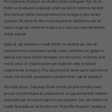
Por Galloway thekson se studimi ishte vëzhgues. Kjo do të
thotë se studiuesit analizuan çfarë po bënin tashmë njerëzit
dhe kërkuan lidhje mes përdorimit të omega-3 dhe rënies
njohëse. Studime të tilla mund të jenë të dobishme për të
hapur rrugë për kërkime të tjera, por nuk provojnë lehtësisht
shkak-pasojë.
Sipas tij, një problem i madh është se njerëzit që nisin të
harrojnë emra, humbasin sende, kanë vështirësi në gjetjen e
fjalëve ose kanë histori familjare me demencë, mund të jenë
më të prirur të shqetësohen për kujtesën dhe të blejnë
suplemente omega-3. Pra, ata mund të kenë qenë tashmë në
rrezik më të lartë, pavarësisht përdorimit të vajit të peshkut.
Për këtë arsye, Galloway thotë se më shumë rëndësi kanë
provat e kontrolluara të rastësishme, ku pjesëmarrësit ndahen
rastësisht për të marrë trajtimin ose placebo. Në një rishikim të
madh të publikuar së fundmi në “Scientific Reports”, analiza e