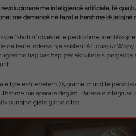
 revolucionare me inteligjencë artificiale, të qua
onat me demencë në fazat e hershme të jetojnë m
 syze “shohin” objektet e përditshme, identifikoj
le në lente, ndërsa një asistent AI i quajtur Wisp
ugjerime hap pas hapi për aktivitete si përgatitja 
rit.
a e tyre është vetëm 75 gramë, mund të përshtate
uthshme me aparate dëgjimi. Bateria e integruar z
tiv punojnë gjatë gjithë ditës.