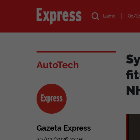
Lajme
Op/E
Sy
AutoTech
fi
N
Gazeta Express
20/03/2026 22:05