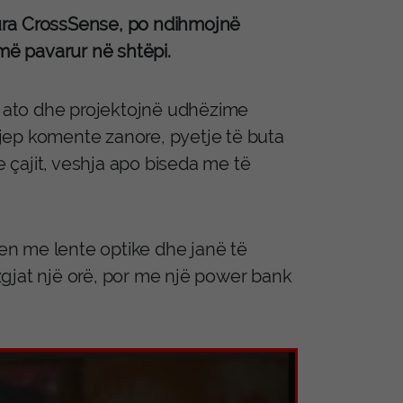
jtura CrossSense, po ndihmojnë
ë pavarur në shtëpi.
në ato dhe projektojnë udhëzime
y jep komente zanore, pyetje të buta
e çajit, veshja apo biseda me të
n me lente optike dhe janë të
gjat një orë, por me një power bank