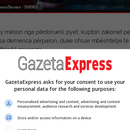
y mëson nga përdoruesi: pyet, kupton zakonet pe
sa demenca përparon, duke ofruar mbështetje të 
dhje të pavarura.
GazetaExpress asks for your consent to use your
personal data for the following purposes:
rovat e kryera, tre nga katër pacientë raportuan 
Personalised advertising and content, advertising and content
. Carole Greig, 70 vjeç nga Sutton (Londër jugore)
measurement, audience research and services development
alë me sëmundjen. Inovacionet si ky ofrojnë shpre
Store and/or access information on a device