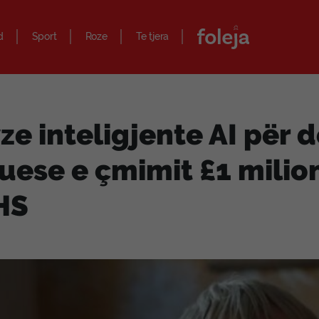
d
Sport
Roze
Te tjera
ze inteligjente AI për
tuese e çmimit £1 milio
HS