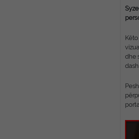
Syze
pers
Këto
vizua
dhe s
dashu
Pesh
përp
porta