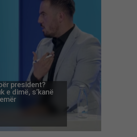
për president?
k e dimë, s’kanë
 emër