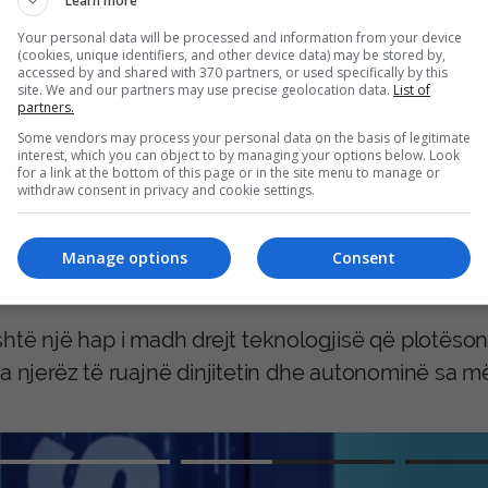
 londinez CrossSense (i zhvilluar gjatë më shumë s
Learn more
e on Dementia prej £1 milion (financuar nga Alzhei
Your personal data will be processed and information from your device
(cookies, unique identifiers, and other device data) may be stored by,
 2026, pas vlerësimit nga një panel ndërkombëtar 
accessed by and shared with 370 partners, or used specifically by this
site. We and our partners may use precise geolocation data.
List of
ë përshpejtuar kërkimet dhe për të lançuar pilote 
partners.
Some vendors may process your personal data on the basis of legitimate
interest, which you can object to by managing your options below. Look
 pritet të dalin në treg më gjerësisht në fillim të 20
for a link at the bottom of this page or in the site menu to manage or
withdraw consent in privacy and cookie settings.
rijuesit shpresojnë që të integrohen nga autoritete
ikat e kujtesës të NHS-së, duke u bërë një mjet i 
Manage options
Consent
rësisë së personave me demencë në Britani.
shtë një hap i madh drejt teknologjisë që plotëso
ra njerëz të ruajnë dinjitetin dhe autonominë sa 