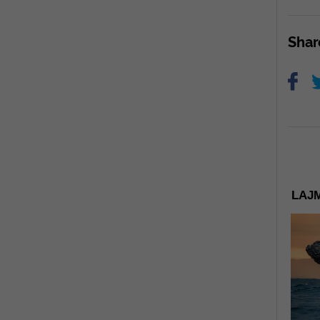
Sha
LAJM