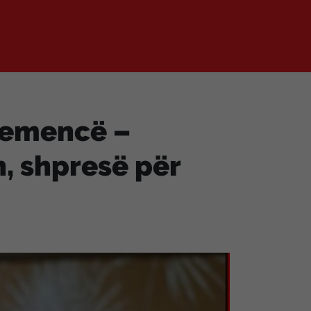
 demencë –
n, shpresë për