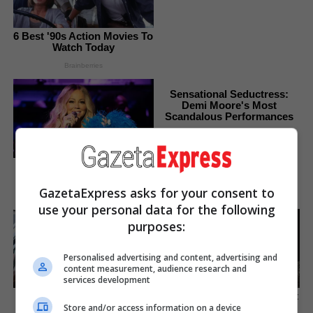
6 Best '90s Action Movies To
Watch Today
Brainberries
Sensational Seductress:
Demi Moore's Most
Scandalous Performances
Brainberries
Top 10 Pop Divas - Number
4 May Shock You
GazetaExpress asks for your consent to
Brainberries
use your personal data for the following
purposes:
Personalised advertising and content, advertising and
content measurement, audience research and
services development
It Might Be Quentin
Top 10 Pop Divas (She's Not
Tarantino's Last Movie
Number 1)
Store and/or access information on a device