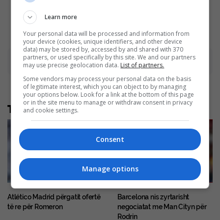
Brainberries
Brainberries
Learn more
Your personal data will be processed and information from
your device (cookies, unique identifiers, and other device
data) may be stored by, accessed by and shared with 370
partners, or used specifically by this site. We and our partners
Advertisement
may use precise geolocation data.
List of partners.
Some vendors may process your personal data on the basis
of legitimate interest, which you can object to by managing
your options below. Look for a link at the bottom of this page
or in the site menu to manage or withdraw consent in privacy
Të tjera nga rubrika
and cookie settings.
Consent
Manage options
Atlético Madrid përgatit ofertë
Barcelona nis zyrtarisht
të re për Romeron
negociatat me Man Cityn për
Rodrin