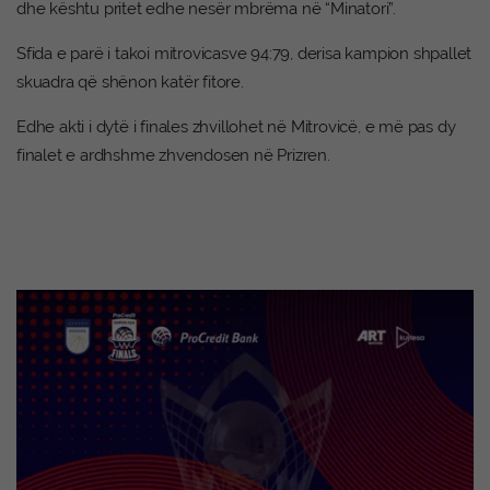
dhe kështu pritet edhe nesër mbrëma në “Minatori”.
Sfida e parë i takoi mitrovicasve 94:79, derisa kampion shpallet
skuadra që shënon katër fitore.
Edhe akti i dytë i finales zhvillohet në Mitrovicë, e më pas dy
finalet e ardhshme zhvendosen në Prizren.