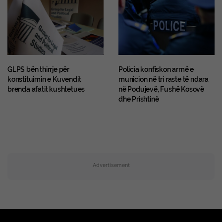
GLPS bën thirrje për
Policia konfiskon armë e
konstituimin e Kuvendit
municion në tri raste të ndara
brenda afatit kushtetues
në Podujevë, Fushë Kosovë
dhe Prishtinë
Advertisement