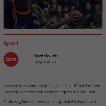
Sport
Gazeta Express
13/05/2026 12:17
Sonte do të zhvillohet finalja e dytë e “Play-off”-it të ProCredit
Superligës në basketboll ndërmjet Trepçës dhe Bashkimit.
Finalet si gjithmonë kanë dhuruar spektakël të basketbollit