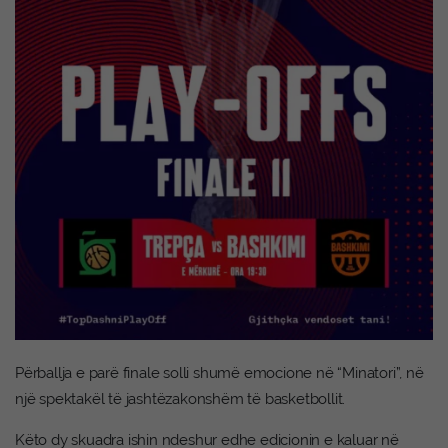
Përballja e parë finale solli shumë emocione në “Minatori”, në
një spektakël të jashtëzakonshëm të basketbollit.
Këto dy skuadra ishin ndeshur edhe edicionin e kaluar në