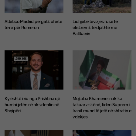
Atlético Madrid përgatit ofertë
Lidhjet e lëvizjes ruse të
të re për Romeron
ekstremit të djathtë me
Ballkanin
Ky është i riu nga Prishtina që
Mojtaba Khamenei nuk ka
humbi jetën në aksidentin në
takuar askënd, lideri Suprem i
Shqipëri
Iranit mund të jetë në shtratin e
vdekjes