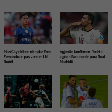
Man City rikthen në radar Enzo
Agjenti e konfirmon: Rodri e
Fernandezin pas vendimit të
zgjedh Barcelonën para Real
Rodrit
Madridit