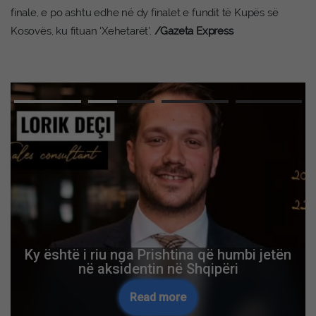
finale, e po ashtu edhe në dy finalet e fundit të Kupës së
Kosovës, ku fituan ‘Xehetarët’.‍
/Gazeta Express
Ky është i riu nga Prishtina që humbi jetën
në aksidentin në Shqipëri
Read more