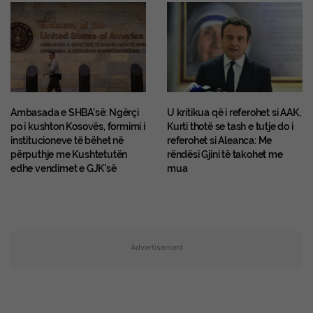
Ambasada e SHBA’së: Ngërçi
U kritikua që i referohet si AAK,
po i kushton Kosovës, formimi i
Kurti thotë se tash e tutje do i
institucioneve të bëhet në
referohet si Aleanca: Me
përputhje me Kushtetutën
rëndësi Gjini të takohet me
edhe vendimet e GJK’së
mua
Advertisement