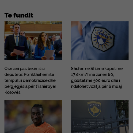
Te fundit
Osmani pas betimit si
Shoferi në Shtime kapet me
deputete: Po rikthehemi te
178 km/h në zonën 60,
tempulli i demokracisë dhe
gjobitet me 500 euro dhe i
përgjegjësia për t’i shërbyer
ndalohet vozitja për 6 muaj
Kosovës