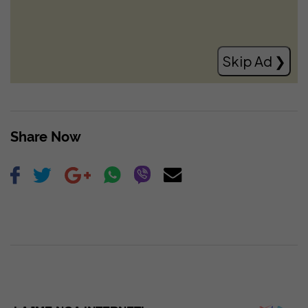
Ngrihet aktakuzë kundër 20 personave
për krime lufte për gjykim në mungesë
Read more
Share Now