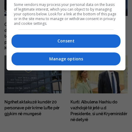
Some vendors may process your personal data on the basis
of legitimate interest, which you can object to by managing
your options below. Look for a link at the bottom of this page
or in the site menu to manage or withdraw consent in privacy
and cookie settings.
Osmani pas betimit si
Shoferi në Shtime kapet me
deputete: Po rikthehemi te
178 km/h në zonën 60,
tempulli i demokracisë dhe
gjobitet me 500 euro dhe i
Consent
përgjegjësia për t’i shërbyer
ndalohet vozitja për 6 muaj
Kosovës
Manage options
Ngrihet aktakuzë kundër 20
Kurti: Albulena Haxhiu do
personave për krime lufte për
vazhdojë të jetë u.d
gjykim në mungesë
Presidente, si unë Kryeministër
në detyrë