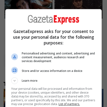
Unleashing Her Passion:
This Movie Is The Main
Demi Moore's 8 Sultriest
Reason Ukraine Has Not
Movie Roles!
Lost To Russia
GazetaExpress asks for your consent to
use your personal data for the following
Brainberries
Brainberries
purposes:
Personalised advertising and content, advertising and
content measurement, audience research and
services development
Advertisement
Store and/or access information on a device
Learn more
Të tjera nga rubrika
Your personal data will be processed and information from
your device (cookies, unique identifiers, and other device
data) may be stored by, accessed by and shared with 370
partners, or used specifically by this site. We and our partners
may use precise geolocation data.
List of partners.