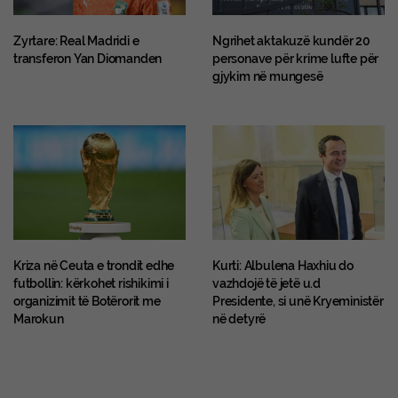
Zyrtare: Real Madridi e
Ngrihet aktakuzë kundër 20
transferon Yan Diomanden
personave për krime lufte për
gjykim në mungesë
Kriza në Ceuta e trondit edhe
Kurti: Albulena Haxhiu do
futbollin: kërkohet rishikimi i
vazhdojë të jetë u.d
organizimit të Botërorit me
Presidente, si unë Kryeministër
Marokun
në detyrë