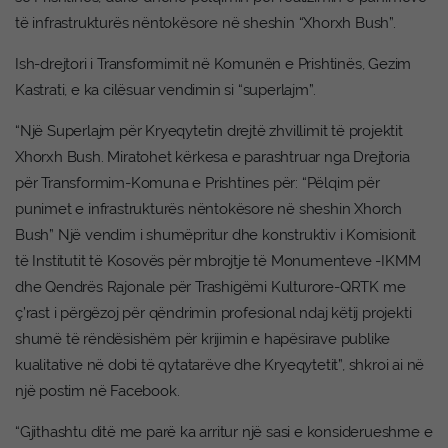
të infrastrukturës nëntokësore në sheshin “Xhorxh Bush”.
Ish-drejtori i Transformimit në Komunën e Prishtinës, Gezim
Kastrati, e ka cilësuar vendimin si “superlajm”.
“Një Superlajm për Kryeqytetin drejtë zhvillimit të projektit
Xhorxh Bush. Miratohet kërkesa e parashtruar nga Drejtoria
për Transformim-Komuna e Prishtines për: “Pëlqim për
punimet e infrastrukturës nëntokësore në sheshin Xhorch
Bush” Një vendim i shumëpritur dhe konstruktiv i Komisionit
të Institutit të Kosovës për mbrojtje të Monumenteve -IKMM
dhe Qendrës Rajonale për Trashigëmi Kulturore-QRTK me
ç’rast i përgëzoj për qëndrimin profesional ndaj këtij projekti
shumë të rëndësishëm për krijimin e hapësirave publike
kualitative në dobi të qytatarëve dhe Kryeqytetit”, shkroi ai në
një postim në Facebook.
“Gjithashtu ditë me parë ka arritur një sasi e konsiderueshme e