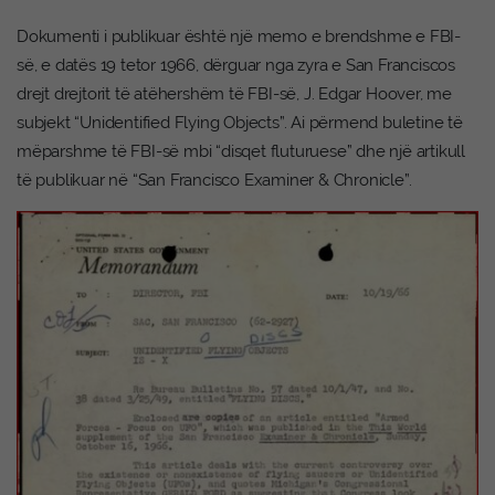
Dokumenti i publikuar është një memo e brendshme e FBI-
së, e datës 19 tetor 1966, dërguar nga zyra e San Franciscos
drejt drejtorit të atëhershëm të FBI-së, J. Edgar Hoover, me
subjekt “Unidentified Flying Objects”. Ai përmend buletine të
mëparshme të FBI-së mbi “disqet fluturuese” dhe një artikull
të publikuar në “San Francisco Examiner & Chronicle”.