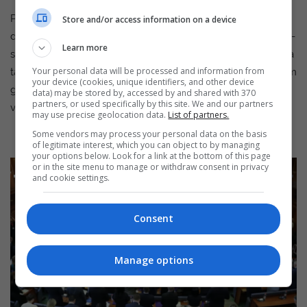
Publikimi i së premtes përfshin qindra dokumente, fotografi
Store and/or access information on a device
dhe video të tjera, përfshirë transkripte të misioneve të NASA-
Learn more
s, raporte ushtarake incidentesh dhe imazhe infra të kuqe nga
Your personal data will be processed and information from
takime ajrore. Ligjvënësit kanë bërë të ditur se ky është vetëm
your device (cookies, unique identifiers, and other device
grupi i parë i materialeve dhe se publikime të tjera pritet të
data) may be stored by, accessed by and shared with 370
partners, or used specifically by this site. We and our partners
vijojnë. /GazetaExpress/
may use precise geolocation data.
List of partners.
Some vendors may process your personal data on the basis
of legitimate interest, which you can object to by managing
your options below. Look for a link at the bottom of this page
or in the site menu to manage or withdraw consent in privacy
Advertisement
and cookie settings.
Consent
Manage options