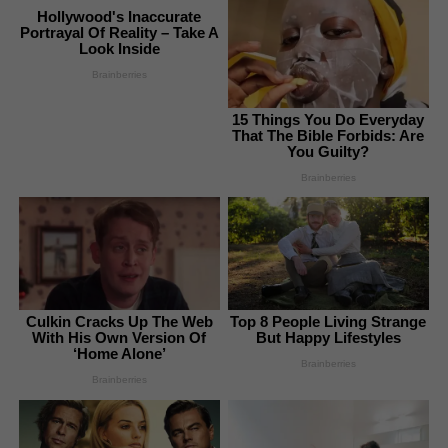
Hollywood's Inaccurate
Portrayal Of Reality – Take A
Look Inside
Brainberries
15 Things You Do Everyday
That The Bible Forbids: Are
You Guilty?
Brainberries
Culkin Cracks Up The Web
Top 8 People Living Strange
With His Own Version Of
But Happy Lifestyles
‘Home Alone’
Brainberries
Brainberries