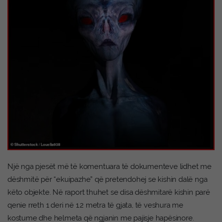
Një nga pjesët më të komentuara të dokumenteve lidhet me
dëshmitë për “ekuipazhe” që pretendohej se kishin dalë nga
këto objekte. Në raport thuhet se disa dëshmitarë kishin parë
qenie rreth 1 deri në 1.2 metra të gjata, të veshura me
kostume dhe helmeta që ngjanin me pajisje hapësinore.