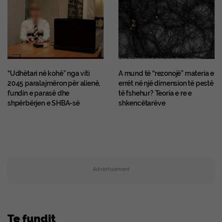
“Udhëtari në kohë” nga viti
A mund të “rezonojë” materia e
2045 paralajmëron për alienë,
errët në një dimension të pestë
fundin e parasë dhe
të fshehur? Teoria e re e
shpërbërjen e SHBA-së
shkencëtarëve
Advertisement
Te fundit