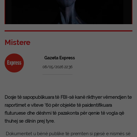
Mistere
Gazeta Express
08/05/2026 22:36
Dosje të sapopublikuara të FBI-së kanë rikthyer vëmendjen te
raportimet e viteve ’60 për objekte të paidentifikuara
fluturuese dhe dëshmi të pazakonta për qenie të vogla që
thuhej se dilnin prej tyre.
Dokumentet u bënë publike të premten si pjesë e nismës së