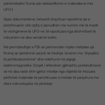
administratës Trump për deklasifikimin e materialeve mbi
UFO-t.
Sipas dokumenteve, hetuesit shqyrtuan raportime që e
përshkruanin vitin 1965 si periudhën me numrin më të madh
të vëzhgimeve të UFO-ve, të raportuara nga dëshmitarë të
ndryshëm në disa vende të botës.
Në përmbledhjet e FBI-së përmenden mjete metalike që
thuhej se qëndronin pezull në heshtje, lëviznin me “shpejtësi
të jashtëzakonshme” dhe ndërhynin në pajisje
elektromagnetike. Dosjet i referohen gjithashtu pretendimeve
se në disa raste ishin gjetur mbetje nga objekte të rrëzuara,
përfshirë materiale të përshkruara si metale të panjohura me
sfera mikroskopike në përbërje.