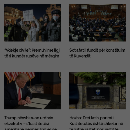
“Vdekje civile”: Kremlini me ligj
Sot afati i fundit për konstituim
të ri kundër rusëve në mërgim
të Kuvendit
Trump nënshkruan urdhrin
Hoxha: Deri tash, parimi i
ekzekutiv – s’ka shtetësi
Kushtetutës është shkelur në
amerikane përmes lindjes së
të gjitha rastet, pos rastit të