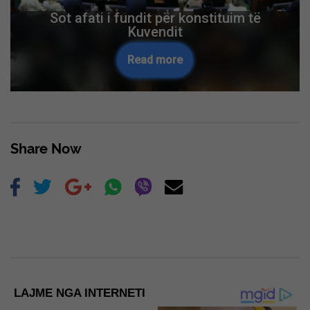
Trump nënshkruan urdhrin ekzekutiv –
s’ka shtetësi amerikane përmes lindjes
së fëmijëve
Read more
Skip Ad ❯
Share Now
LAJME NGA INTERNETI