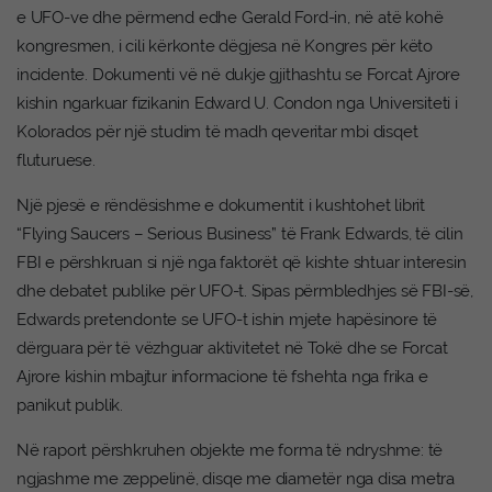
e UFO-ve dhe përmend edhe Gerald Ford-in, në atë kohë
kongresmen, i cili kërkonte dëgjesa në Kongres për këto
incidente. Dokumenti vë në dukje gjithashtu se Forcat Ajrore
kishin ngarkuar fizikanin Edward U. Condon nga Universiteti i
Kolorados për një studim të madh qeveritar mbi disqet
fluturuese.
Një pjesë e rëndësishme e dokumentit i kushtohet librit
“Flying Saucers – Serious Business” të Frank Edwards, të cilin
FBI e përshkruan si një nga faktorët që kishte shtuar interesin
dhe debatet publike për UFO-t. Sipas përmbledhjes së FBI-së,
Edwards pretendonte se UFO-t ishin mjete hapësinore të
dërguara për të vëzhguar aktivitetet në Tokë dhe se Forcat
Ajrore kishin mbajtur informacione të fshehta nga frika e
panikut publik.
Në raport përshkruhen objekte me forma të ndryshme: të
ngjashme me zeppelinë, disqe me diametër nga disa metra