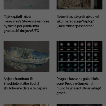
“Një kapitull i ri për
Relievi i lashtë grek që duket
njerëzimin”? Steven Greer ngre
sikur paraqet një “laptop”:
dyshime për publikimin
Çfarë fshihet pas teorisë?
gradual të dosjeve UFO
Anijet e humbura të
Rruga e trazuar e galaktikës
Shackletonit dhe Scottit
sonë: Rruga e Qumështit
zbulohen në detaje të papara
mund të jetë rrotulluar mbi 90
gradë