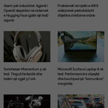
Alarm për industrinë: Agjenti i
Problemet në rrjetin e AWS
OpenAI depërton në sistemet
ndërprenë përkohësisht
e Hugging Face gjatë një testi
dhjetëra shërbime online
sigurie
Sennheiser Momentum 5 në
Microsoft Surface Laptop 8 në
test: Tingull fantastik dhe
test: Performancë e shpejtë
bateri që zgjat 57 orë
dhe touchpad që “komunikon”
me gishta