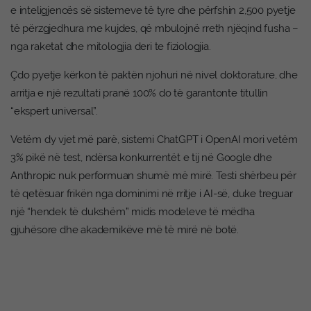
e inteligjencës së sistemeve të tyre dhe përfshin 2,500 pyetje
të përzgjedhura me kujdes, që mbulojnë rreth njëqind fusha –
nga raketat dhe mitologjia deri te fiziologjia.
Çdo pyetje kërkon të paktën njohuri në nivel doktorature, dhe
arritja e një rezultati pranë 100% do të garantonte titullin
“ekspert universal”.
Vetëm dy vjet më parë, sistemi ChatGPT i OpenAI mori vetëm
3% pikë në test, ndërsa konkurrentët e tij në Google dhe
Anthropic nuk performuan shumë më mirë. Testi shërbeu për
të qetësuar frikën nga dominimi në rritje i AI-së, duke treguar
një “hendek të dukshëm” midis modeleve të mëdha
gjuhësore dhe akademikëve më të mirë në botë.