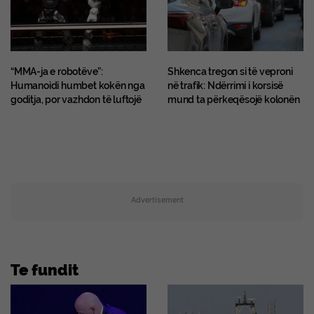
“MMA-ja e robotëve”:
Shkenca tregon si të veproni
Humanoidi humbet kokën nga
në trafik: Ndërrimi i korsisë
goditja, por vazhdon të luftojë
mund ta përkeqësojë kolonën
Advertisement
Te fundit