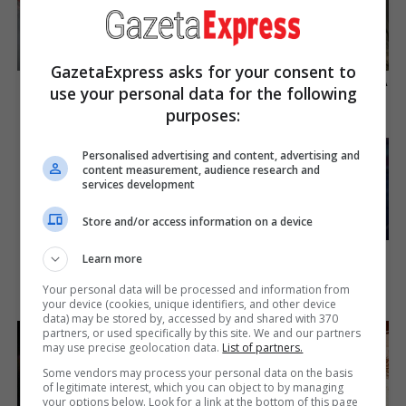
GazetaExpress asks for your consent to
You Wouldn't Believe It If It
Is The Movie "Danish Girl" A
use your personal data for the following
Wasn't Caught On Camera!
True Story?
purposes:
Brainberries
Brainberries
Personalised advertising and content, advertising and
Some Moments Got Out Of
content measurement, audience research and
Control Quickly
services development
Brainberries
Store and/or access information on a device
The Instagram Model Who
Learn more
Spent A Fortune To Look
Like Barbie
Your personal data will be processed and information from
your device (cookies, unique identifiers, and other device
Brainberries
data) may be stored by, accessed by and shared with 370
partners, or used specifically by this site. We and our partners
may use precise geolocation data.
List of partners.
Some vendors may process your personal data on the basis
of legitimate interest, which you can object to by managing
your options below. Look for a link at the bottom of this page