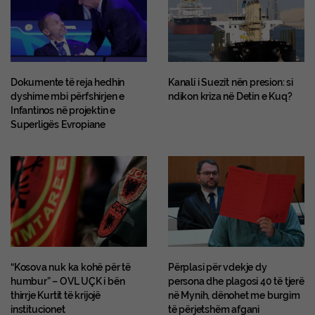
Dokumente të reja hedhin
Kanali i Suezit nën presion: si
dyshime mbi përfshirjen e
ndikon kriza në Detin e Kuq?
Infantinos në projektin e
Superligës Evropiane
“Kosova nuk ka kohë për të
Përplasi për vdekje dy
humbur” – OVL UÇK i bën
persona dhe plagosi 40 të tjerë
thirrje Kurtit të krijojë
në Mynih, dënohet me burgim
institucionet
të përjetshëm afgani