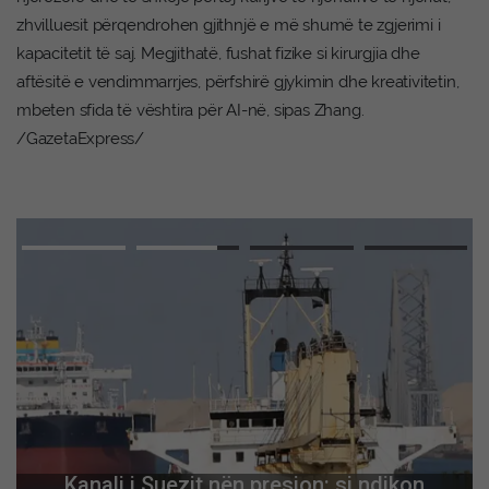
zhvilluesit përqendrohen gjithnjë e më shumë te zgjerimi i
kapacitetit të saj. Megjithatë, fushat fizike si kirurgjia dhe
aftësitë e vendimmarrjes, përfshirë gjykimin dhe kreativitetin,
mbeten sfida të vështira për AI-në, sipas Zhang.
/GazetaExpress/
Kanali i Suezit nën presion: si ndikon