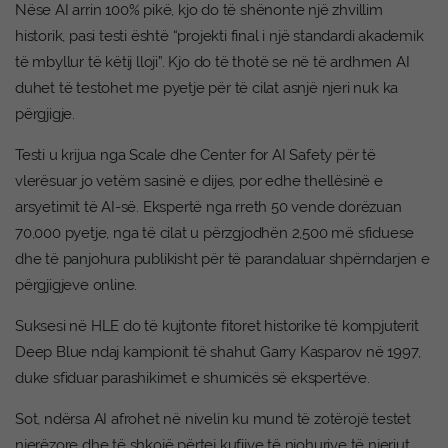
Nëse AI arrin 100% pikë, kjo do të shënonte një zhvillim
historik, pasi testi është “projekti final i një standardi akademik
të mbyllur të këtij lloji”. Kjo do të thotë se në të ardhmen AI
duhet të testohet me pyetje për të cilat asnjë njeri nuk ka
përgjigje.
Testi u krijua nga Scale dhe Center for AI Safety për të
vlerësuar jo vetëm sasinë e dijes, por edhe thellësinë e
arsyetimit të AI-së. Ekspertë nga rreth 50 vende dorëzuan
70,000 pyetje, nga të cilat u përzgjodhën 2,500 më sfiduese
dhe të panjohura publikisht për të parandaluar shpërndarjen e
përgjigjeve online.
Suksesi në HLE do të kujtonte fitoret historike të kompjuterit
Deep Blue ndaj kampionit të shahut Garry Kasparov në 1997,
duke sfiduar parashikimet e shumicës së ekspertëve.
Sot, ndërsa AI afrohet në nivelin ku mund të zotërojë testet
njerëzore dhe të shkojë përtej kufijve të njohurive të njeriut,