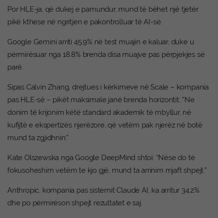
Por HLE-ja, që dukej e pamundur, mund të bëhet një tjetër
pikë kthese në ngritjen e pakontrolluar të AI-së.
Google Gemini arriti 45.9% në test muajin e kaluar, duke u
përmirësuar nga 18.8% brenda disa muajve pas përpjekjes së
parë.
Sipas Calvin Zhang, drejtues i kërkimeve në Scale – kompania
pas HLE-së – pikët maksimale janë brenda horizontit: “Ne
donim të krijonim këtë standard akademik të mbyllur, në
kufijtë e ekspertizës njerëzore, që vetëm pak njerëz në botë
mund ta zgjidhnin.”
Kate Olszewska nga Google DeepMind shtoi: “Nëse do të
fokusoheshim vetëm te kjo gjë, mund ta arrinim mjaft shpejt.”
Anthropic, kompania pas sistemit Claude AI, ka arritur 34.2%
dhe po përmirëson shpejt rezultatet e saj.