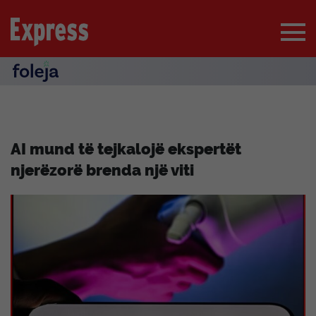
AI mund të tejkalojë ekspertët
njerëzorë brenda një viti