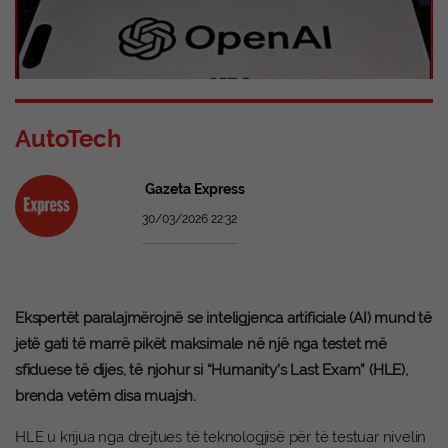
AutoTech
Gazeta Express
30/03/2026 22:32
Ekspertët paralajmërojnë se inteligjenca artificiale (AI) mund të
jetë gati të marrë pikët maksimale në një nga testet më
sfiduese të dijes, të njohur si “Humanity’s Last Exam” (HLE),
brenda vetëm disa muajsh.
HLE u krijua nga drejtues të teknologjisë për të testuar nivelin