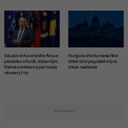
Situata në Kuvend dhe ftesa e
Hungaria dhe Rumania fikin
përsëritur e Kurtit, Ardian Gjini
dritat në kryeqytetet e tyre,
thërret konferencë për media
shkak nxehtësia
në orën 17:00
Advertisement