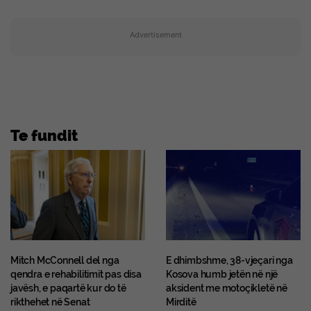
Advertisement
Te fundit
Mitch McConnell del nga
E dhimbshme, 38-vjeçari nga
qendra e rehabilitimit pas disa
Kosova humb jetën në një
javësh, e paqartë kur do të
aksident me motoçikletë në
rikthehet në Senat
Mirditë