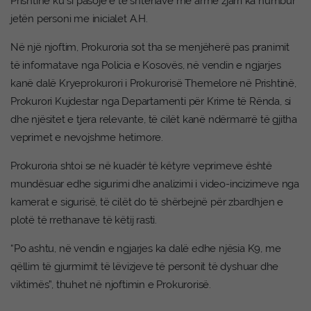
Prishtinë ku si pasojë e të shtënave me armë zjarri ka humbur
jetën personi me inicialet A.H.
Në një njoftim, Prokuroria sot tha se menjëherë pas pranimit
të informatave nga Policia e Kosovës, në vendin e ngjarjes
kanë dalë Kryeprokurori i Prokurorisë Themelore në Prishtinë,
Prokurori Kujdestar nga Departamenti për Krime të Rënda, si
dhe njësitet e tjera relevante, të cilët kanë ndërmarrë të gjitha
veprimet e nevojshme hetimore.
Prokuroria shtoi se në kuadër të këtyre veprimeve është
mundësuar edhe sigurimi dhe analizimi i video-incizimeve nga
kamerat e sigurisë, të cilët do të shërbejnë për zbardhjen e
plotë të rrethanave të këtij rasti.
“Po ashtu, në vendin e ngjarjes ka dalë edhe njësia K9, me
qëllim të gjurmimit të lëvizjeve të personit të dyshuar dhe
viktimës”, thuhet në njoftimin e Prokurorisë.