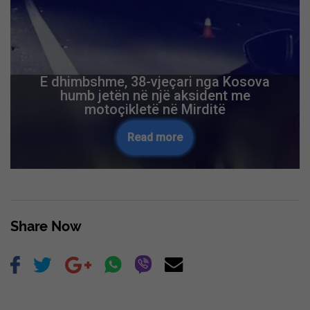
E dhimbshme, 38-vjeçari nga Kosova
humb jetën në një aksident me
motoçikletë në Mirditë
Read more
Share Now