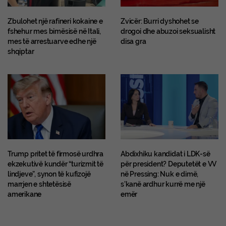
Zbulohet një rafineri kokaine e
Zvicër: Burri dyshohet se
fshehur mes bimësisë në Itali,
drogoi dhe abuzoi seksualisht
mes të arrestuarve edhe një
disa gra
shqiptar
Trump pritet të firmosë urdhra
Abdixhiku kandidat i LDK-së
ekzekutivë kundër “turizmit të
për president? Deputetët e VV
lindjeve”, synon të kufizojë
në Pressing: Nuk e dimë,
marrjen e shtetësisë
s’kanë ardhur kurrë me një
amerikane
emër