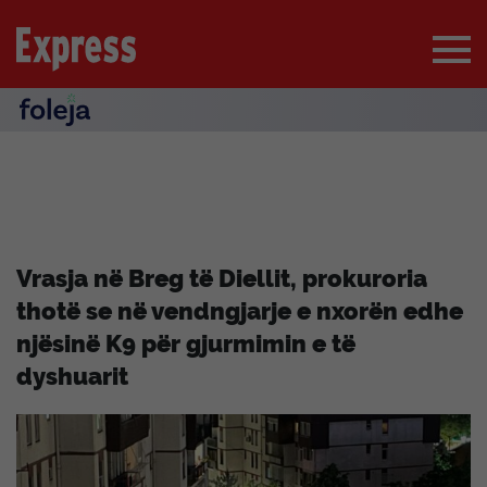
Vrasja në Breg të Diellit, prokuroria
thotë se në vendngjarje e nxorën edhe
njësinë K9 për gjurmimin e të
dyshuarit