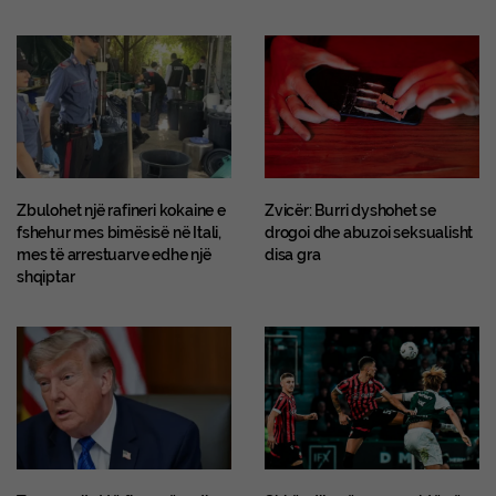
Zbulohet një rafineri kokaine e
Zvicër: Burri dyshohet se
fshehur mes bimësisë në Itali,
drogoi dhe abuzoi seksualisht
mes të arrestuarve edhe një
disa gra
shqiptar