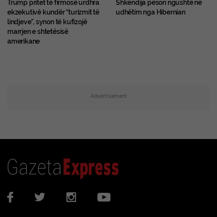
Trump pritet të firmosë urdhra
Shkëndija pëson ngushtë në
ekzekutivë kundër “turizmit të
udhëtim nga Hibernian
lindjeve”, synon të kufizojë
marrjen e shtetësisë
amerikane
Advertisement