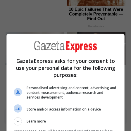
10 Epic Failures That Were
Completely Preventable —
Find Out
Brainberries
GazetaExpress asks for your consent to
use your personal data for the following
Magnetic Floating Bed: All
Macaulay Culkin's Own
That Luxury For Mere $1.6
Version Of The New ‘Home
purposes:
Mil?
Alone’
Brainberries
Brainberries
Personalised advertising and content, advertising and
content measurement, audience research and
services development
Store and/or access information on a device
Advertisement
Learn more