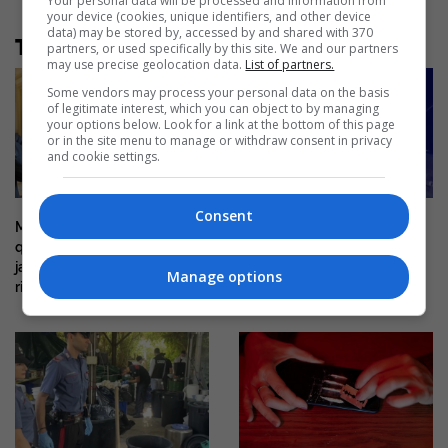
Your personal data will be processed and information from
your device (cookies, unique identifiers, and other device
data) may be stored by, accessed by and shared with 370
Të tjera nga rubrika
partners, or used specifically by this site. We and our partners
may use precise geolocation data.
List of partners.
Some vendors may process your personal data on the basis
of legitimate interest, which you can object to by managing
your options below. Look for a link at the bottom of this page
or in the site menu to manage or withdraw consent in privacy
and cookie settings.
Consent
Mitch McConnell del nga
E dhimbshme, 38-vjeçari nga
qendra e rehabilitimit pas disa
Kosova humb jetën në një
javësh, e paqartë kur do të
aksident me motoçikletë në
Manage options
rikthehet në Senat
Mirditë