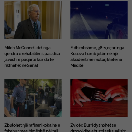
Mitch McConnell del nga
E dhimbshme, 38-vjeçari nga
qendra e rehabilitimit pas disa
Kosova humb jetën në një
javësh, e paqartë kur do të
aksident me motoçikletë në
rikthehet në Senat
Mirditë
Zbulohet një rafineri kokaine e
Zvicër: Burri dyshohet se
fshehur mes bimësisë në Itali,
drogoi dhe abuzoi seksualisht