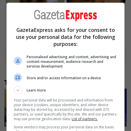
Her Story Isn't What You
Tarantino’s Latest Effort Will
Think—You''ll Be Surprised
Probably Be His Best To
Date
Brainberries
Brainberries
GazetaExpress asks for your consent to
use your personal data for the following
purposes:
Advertisement
Personalised advertising and content, advertising and
content measurement, audience research and
services development
Store and/or access information on a device
Të tjera nga rubrika
Learn more
Your personal data will be processed and information from
your device (cookies, unique identifiers, and other device
data) may be stored by, accessed by and shared with 370
partners, or used specifically by this site. We and our partners
may use precise geolocation data.
List of partners.
Some vendors may process your personal data on the basis