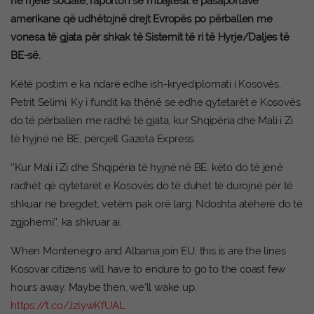
në rrjete sociale, raporton se mbajtësit e pasaportave
amerikane që udhëtojnë drejt Evropës po përballen me
vonesa të gjata për shkak të Sistemit të ri të Hyrje/Daljes të
BE-së.
Këtë postim e ka ndarë edhe ish-kryediplomati i Kosovës,
Petrit Selimi. Ky i fundit ka thënë se edhe qytetarët e Kosovës
do të përballen me radhë të gjata, kur Shqipëria dhe Mali i Zi
të hyjnë në BE, përcjell Gazeta Express.
‘’Kur Mali i Zi dhe Shqipëria të hyjnë në BE, këto do të jenë
radhët që qytetarët e Kosovës do të duhet të durojnë për të
shkuar në bregdet, vetëm pak orë larg. Ndoshta atëherë do të
zgjohemi’’, ka shkruar ai.
When Montenegro and Albania join EU, this is are the lines
Kosovar citizens will have to endure to go to the coast few
hours away. Maybe then, we’ll wake up.
https://t.co/JzlywKfUAL