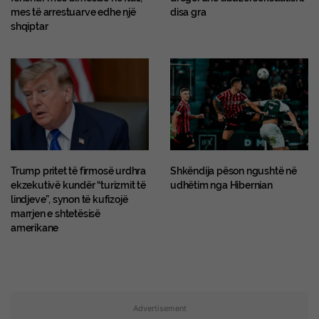
mes të arrestuarve edhe një
disa gra
shqiptar
Trump pritet të firmosë urdhra
Shkëndija pëson ngushtë në
ekzekutivë kundër “turizmit të
udhëtim nga Hibernian
lindjeve”, synon të kufizojë
marrjen e shtetësisë
amerikane
Advertisement