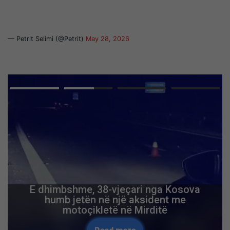
— Petrit Selimi (@Petrit)
May 28, 2026
E dhimbshme, 38-vjeçari nga Kosova
humb jetën në një aksident me
motoçikletë në Mirditë