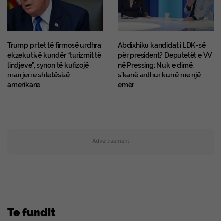
Trump pritet të firmosë urdhra
Abdixhiku kandidat i LDK-së
ekzekutivë kundër “turizmit të
për president? Deputetët e VV
lindjeve”, synon të kufizojë
në Pressing: Nuk e dimë,
marrjen e shtetësisë
s’kanë ardhur kurrë me një
amerikane
emër
Advertisement
Te fundit