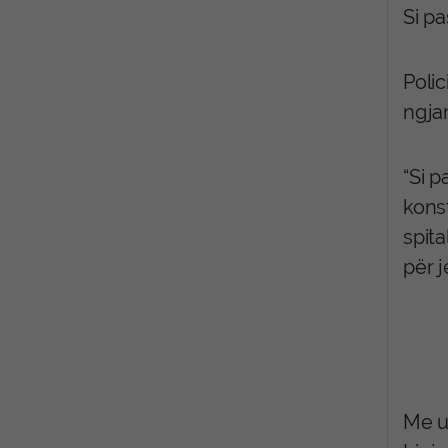
Si pa
Polic
ngjar
“Si p
konst
spita
pёr j
Me ur