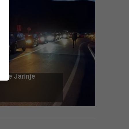
t në Jarinjë