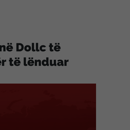
në Dollc të
ër të lënduar