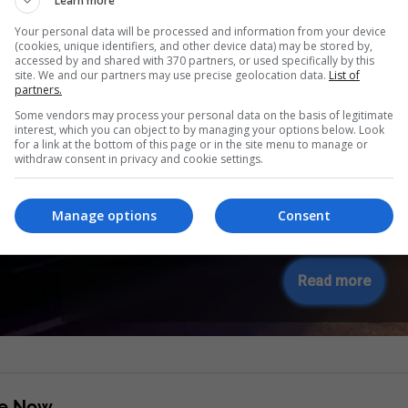
Learn more
Your personal data will be processed and information from your device
(cookies, unique identifiers, and other device data) may be stored by,
accessed by and shared with 370 partners, or used specifically by this
site. We and our partners may use precise geolocation data.
List of
partners.
Some vendors may process your personal data on the basis of legitimate
interest, which you can object to by managing your options below. Look
for a link at the bottom of this page or in the site menu to manage or
withdraw consent in privacy and cookie settings.
Manage options
Consent
Pjesëtari i MUP-it ndalohe
Read more
re Now