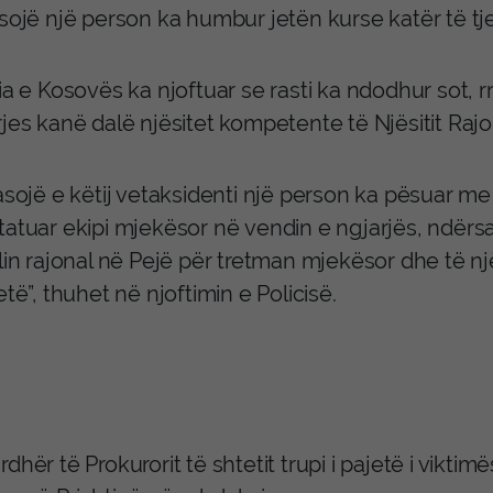
sojë një person ka humbur jetën kurse katër të tje
ia e Kosovës ka njoftuar se rasti ka ndodhur sot, 
jes kanë dalë njësitet kompetente të Njësitit Raj
asojё e kёtij vetaksidenti njё person ka pёsuar me f
atuar ekipi mjekёsor nё vendin e ngjarjёs, ndёrsa 
lin rajonal nё Pejё pёr tretman mjekёsor dhe tё një
etё”, thuhet në njoftimin e Policisë.
dhër të Prokurorit të shtetit trupi i pajetë i vikti