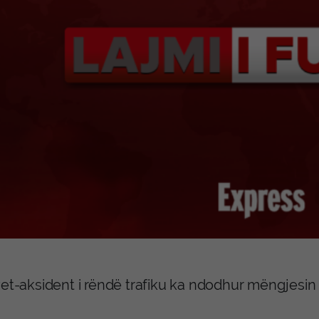
et-aksident i rëndë trafiku ka ndodhur mëngjesin 