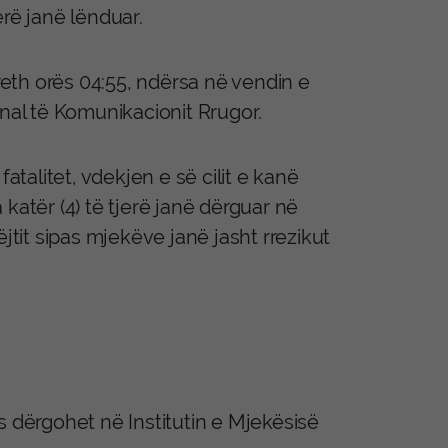
rë janë lënduar.
rreth orës 04:55, ndërsa në vendin e
onal të Komunikacionit Rrugor.
atalitet, vdekjen e sё cilit e kanё
katёr (4) tё tjerё janё dёrguar nё
jtit sipas mjekёve janё jasht rrezikut
mës dërgohet në Institutin e Mjekësisë