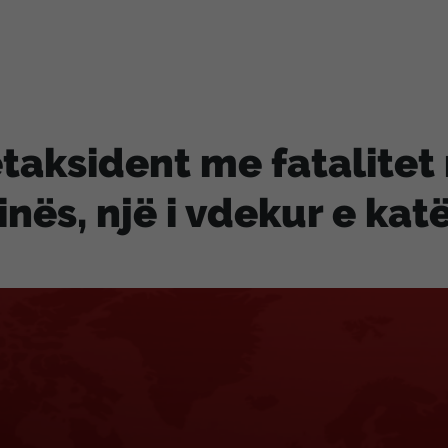
taksident me fatalitet 
inës, një i vdekur e kat