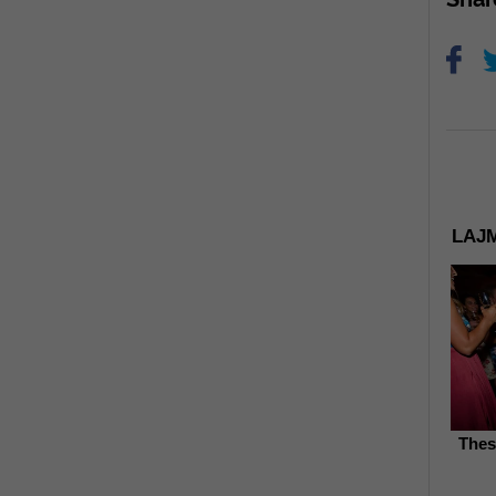
LAJM
Thes