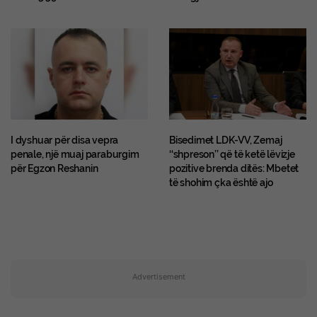
I dyshuar për disa vepra
Bisedimet LDK-VV, Zemaj
penale, një muaj paraburgim
‘‘shpreson’’ që të ketë lëvizje
për Egzon Reshanin
pozitive brenda ditës: Mbetet
të shohim çka është ajo
Advertisement