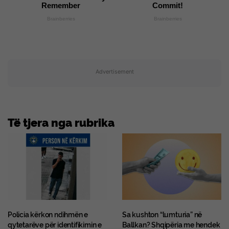
Remember
Commit!
Brainberries
Brainberries
Advertisement
Të tjera nga rubrika
Policia kërkon ndihmën e
Sa kushton “lumturia” në
qytetarëve për identifikimin e
Ballkan? Shqipëria me hendek