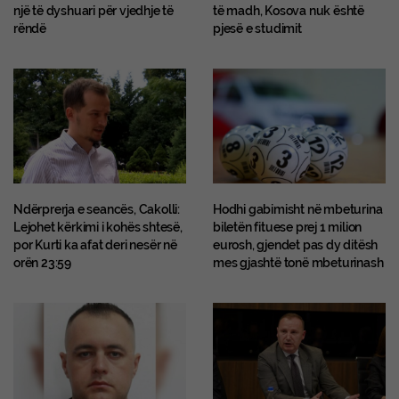
një të dyshuari për vjedhje të
të madh, Kosova nuk është
rëndë
pjesë e studimit
Ndërprerja e seancës, Cakolli:
Hodhi gabimisht në mbeturina
Lejohet kërkimi i kohës shtesë,
biletën fituese prej 1 milion
por Kurti ka afat deri nesër në
eurosh, gjendet pas dy ditësh
orën 23:59
mes gjashtë tonë mbeturinash