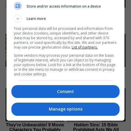
Store and/or access information on a device
Iconic '90s Entertainment
How Does "Darkest Hour"
Couples We'll Never Forget
Spotted Secrets That No
Learn more
One Knew?
Brainberries
Your personal data will be processed and information from
Brainberries
your device (cookies, unique identifiers, and other device
data) may be stored by, accessed by and shared with 370
partners, or used specifically by this site. We and our partners
may use precise geolocation data.
List of partners.
Some vendors may process your personal data on the basis
of legitimate interest, which you can object to by managing
your options below. Look for a link at the bottom of this page
or in the site menu to manage or withdraw consent in privacy
Top 8 People Living Strange
These Photos Make Us
and cookie settings.
But Happy Lifestyles
Nostalgic For The 70's
Brainberries
Brainberries
Consent
Manage options
They're Unbearable! 9 Movie
Hidden Sins: 15 Bible
Characters You Probably
Prohibited Acts We All