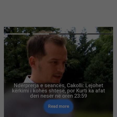
Ndërprerja e seancës, Cakolli: Lejohet
kërkimi i kohës shtesë, por Kurti ka afat
deri nesër në orën 23:59
Read more