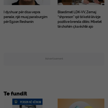
I dyshuar për disa vepra
Bisedimet LDK-VV, Zemaj
penale, një muaj paraburgim
‘‘shpreson’’ që të ketë lëvizje
për Egzon Reshanin
pozitive brenda ditës: Mbetet
të shohim çka është ajo
Advertisement
Te fundit