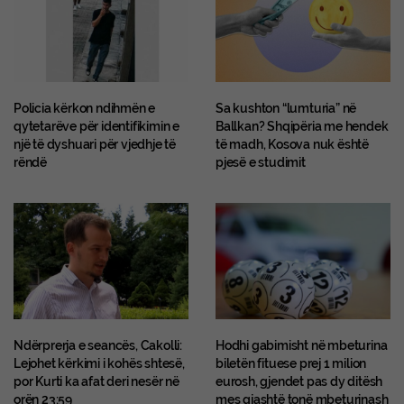
Policia kërkon ndihmën e
Sa kushton “lumturia” në
qytetarëve për identifikimin e
Ballkan? Shqipëria me hendek
një të dyshuari për vjedhje të
të madh, Kosova nuk është
rëndë
pjesë e studimit
Ndërprerja e seancës, Cakolli:
Hodhi gabimisht në mbeturina
Lejohet kërkimi i kohës shtesë,
biletën fituese prej 1 milion
por Kurti ka afat deri nesër në
eurosh, gjendet pas dy ditësh
orën 23:59
mes gjashtë tonë mbeturinash