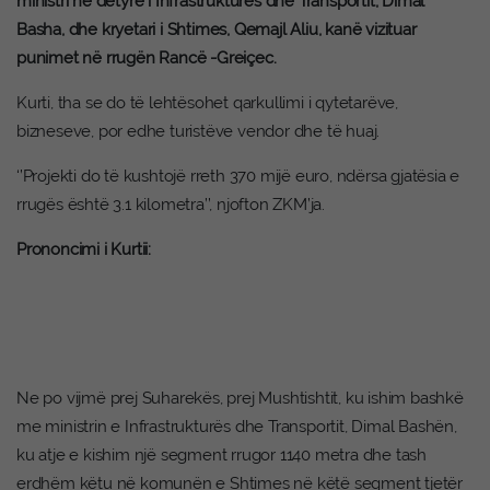
ministri në detyrë i Infrastrukturës dhe Transportit, Dimal
Basha, dhe kryetari i Shtimes, Qemajl Aliu, kanë vizituar
punimet në rrugën Rancë -Greiçec.
Kurti, tha se do të lehtësohet qarkullimi i qytetarëve,
bizneseve, por edhe turistëve vendor dhe të huaj.
‘’Projekti do të kushtojë rreth 370 mijë euro, ndërsa gjatësia e
rrugës është 3.1 kilometra’’, njofton ZKM’ja.
Prononcimi i Kurtii:
Ne po vijmë prej Suharekës, prej Mushtishtit, ku ishim bashkë
me ministrin e Infrastrukturës dhe Transportit, Dimal Bashën,
ku atje e kishim një segment rrugor 1140 metra dhe tash
erdhëm këtu në komunën e Shtimes në këtë segment tjetër