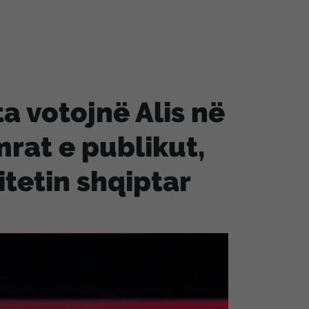
a votojnë Alis në
mrat e publikut,
itetin shqiptar