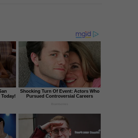
San
Shocking Turn Of Event: Actors Who
 Today!
Pursued Controversial Careers
Brainberries