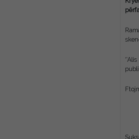
Kryem
përfa
Rama
skenë
‘’Ali
publi
Ftoj
Sukse