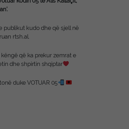
otuar kodin 05 të Alis Kallaçit,
an’.
e publikut kudo dhe që sjell në
uan rtsh.al.
jë këngë që ka prekur zemrat e
tin dhe shpirtin shqiptar
in tonë duke VOTUAR 05