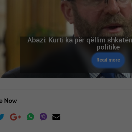
Abazi: Kurti ka për qëllim shkatë
politike
Read more
re Now