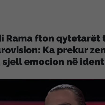
i Rama fton qytetarët t
rovision: Ka prekur ze
 sjell emocion në ident