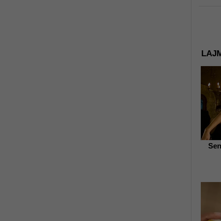
LAJM
Sen