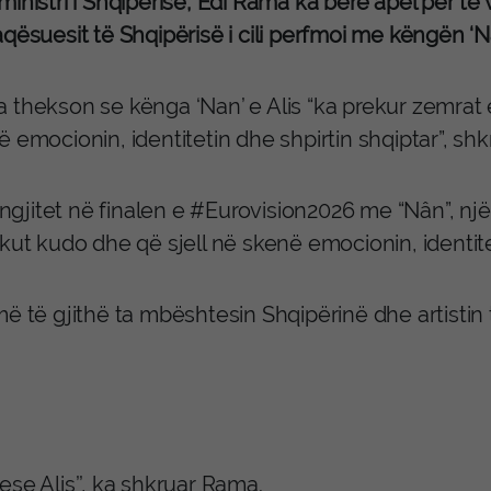
inistri i Shqipërisë, Edi Rama ka bërë apel për të v
qësuesit të Shqipërisë i cili perfmoi me këngën ‘N
 thekson se kënga ‘Nan’ e Alis “ka prekur zemrat 
 emocionin, identitetin dhe shpirtin shqiptar”, shkr
s ngjitet në finalen e #Eurovision2026 me “Nân”, n
kut kudo dhe që sjell në skenë emocionin, identite
më të gjithë ta mbështesin Shqipërinë dhe artist
se Alis’’, ka shkruar Rama.