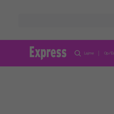
Lajme
Op/E