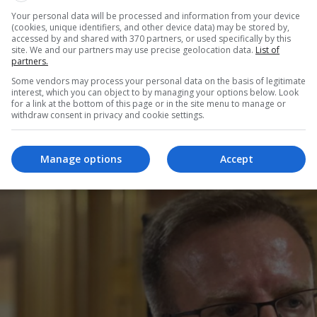
Your personal data will be processed and information from your device
(cookies, unique identifiers, and other device data) may be stored by,
accessed by and shared with 370 partners, or used specifically by this
site. We and our partners may use precise geolocation data.
List of
partners.
Some vendors may process your personal data on the basis of legitimate
interest, which you can object to by managing your options below. Look
for a link at the bottom of this page or in the site menu to manage or
withdraw consent in privacy and cookie settings.
Manage options
Accept