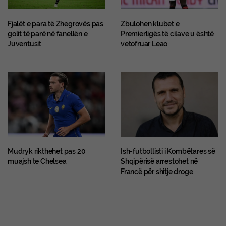
Fjalët e para të Zhegrovës pas
Zbulohen klubet e
golit të parë në fanellën e
Premierligës të cilave u është
Juventusit
vetofruar Leao
Mudryk rikthehet pas 20
Ish-futbollisti i Kombëtares së
muajsh te Chelsea
Shqipërisë arrestohet në
Francë për shitje droge