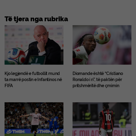
Të tjera nga rubrika
Kjo legjendë e futbollit mund
Diomande është “Cristiano
ta marrë postin e Infantinos në
Ronaldo i ri”, të paktën për
FIFA
pritshmëritë dhe çmimin