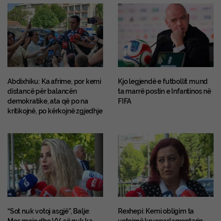
Abdixhiku: Ka afrime, por kemi
Kjo legjendë e futbollit mund
distancë për balancën
ta marrë postin e Infantinos në
demokratike, ata që po na
FIFA
kritikojnë, po kërkojnë zgjedhje
“Sot nuk votoj asgjë”, Balje:
Rexhepi: Kemi obligim ta