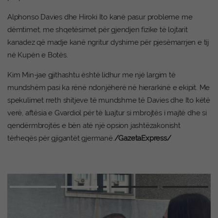
Alphonso Davies dhe Hiroki Ito kanë pasur probleme me
dëmtimet, me shqetësimet për gjendjen fizike të lojtarit
kanadez që madje kanë ngritur dyshime për pjesëmarrjen e tij
në Kupën e Botës.
Kim Min-jae gjithashtu është lidhur me një largim të
mundshëm pasi ka rënë ndonjëherë në hierarkinë e ekipit. Me
spekulimet rreth shitjeve të mundshme të Davies dhe Ito këtë
verë, aftësia e Gvardiol për të luajtur si mbrojtës i majtë dhe si
qendërmbrojtës e bën atë një opsion jashtëzakonisht
tërheqës për gjigantët gjermanë.
/GazetaExpress/