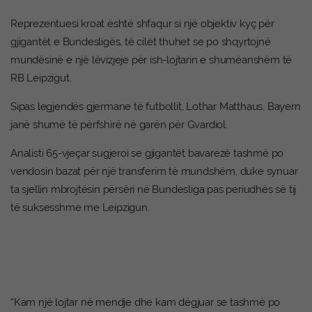
Reprezentuesi kroat është shfaqur si një objektiv kyç për
gjigantët e Bundesligës, të cilët thuhet se po shqyrtojnë
mundësinë e një lëvizjeje për ish-lojtarin e shumëanshëm të
RB Leipzigut.
Sipas legjendës gjermane të futbollit, Lothar Matthaus, Bayern
janë shumë të përfshirë në garën për Gvardiol.
Analisti 65-vjeçar sugjeroi se gjigantët bavarezë tashmë po
vendosin bazat për një transferim të mundshëm, duke synuar
ta sjellin mbrojtësin përsëri në Bundesliga pas periudhës së tij
të suksesshme me Leipzigun.
“Kam një lojtar në mendje dhe kam dëgjuar se tashmë po