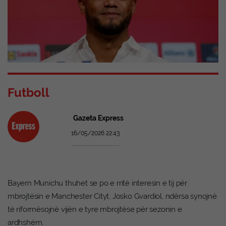
Futboll
Gazeta Express
16/05/2026 22:43
Bayern Munichu thuhet se po e rritë interesin e tij për
mbrojtësin e Manchester Cityt, Josko Gvardiol, ndërsa synojnë
të riformësojnë vijën e tyre mbrojtëse për sezonin e
ardhshëm.