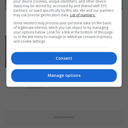
your device (cookies, unique identifiers, and other device
data) may be stored by, accessed by and shared with 370
partners, or used specifically by this site. We and our partners
Did You Notice How Natural
From Albinos To
may use precise geolocation data.
List of partners.
Simba’s Movements Looked
Polygamists: The World's
In The Movie?
Most Unique Families
Some vendors may process your personal data on the basis
of legitimate interest, which you can object to by managing
Brainberries
Brainberries
your options below. Look for a link at the bottom of this page
or in the site menu to manage or withdraw consent in privacy
and cookie settings.
She Took Her Love For
Horses To A Whole New
Level
Consent
Brainberries
Hollywood's Inaccurate
Manage options
Portrayal of Reality - Take a
Look Inside!
Brainberries
Advertisement