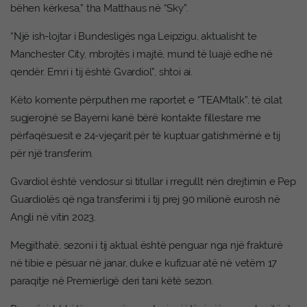
bëhen kërkesa,” tha Matthaus në “Sky”.
“Një ish-lojtar i Bundesligës nga Leipzigu, aktualisht te
Manchester City, mbrojtës i majtë, mund të luajë edhe në
qendër. Emri i tij është Gvardiol”, shtoi ai.
Këto komente përputhen me raportet e “TEAMtalk”, të cilat
sugjerojnë se Bayerni kanë bërë kontakte fillestare me
përfaqësuesit e 24-vjeçarit për të kuptuar gatishmërinë e tij
për një transferim.
Gvardiol është vendosur si titullar i rregullt nën drejtimin e Pep
Guardiolës që nga transferimi i tij prej 90 milionë eurosh në
Angli në vitin 2023.
Megjithatë, sezoni i tij aktual është penguar nga një frakturë
në tibie e pësuar në janar, duke e kufizuar atë në vetëm 17
paraqitje në Premierligë deri tani këtë sezon.