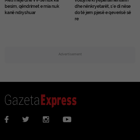
Mes meje dhe VV-së nuk ka
votojmë kryeparlamentarin
besim, qëndrimet e mia nuk
dhe nënkryetarët, s’e di nëse
kanë ndryshuar
do të jem pjesë e qeverisë së
re
Advertisement