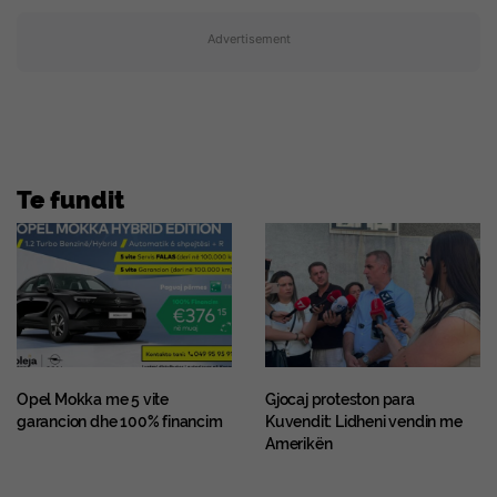
Advertisement
Te fundit
Opel Mokka me 5 vite
Gjocaj proteston para
garancion dhe 100% financim
Kuvendit: Lidheni vendin me
Amerikën