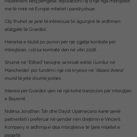
Pavarësisht këtij pengesë, reputacioni i tij si një nga mbrojtësit
më të mirë në Evropë mbetet i pandryshuar.
City thuhet se janë të interesuar të sigurojnë të ardhmen
afatgjatë të Gvardiol.
Hierarkia e klubit po punon për një zgjatje kontrate për
mbrojtësin, i cili ka kontratë deri në vitin 2028.
Shumë në “Etihad” besojnë se kroati është i lumtur në
Manchester, por tundimi i një roli kryesor në “Allianz Arena”
mund të jetë shumë joshës.
Interesi për Gvardiol vjen në një kohë tranzicioni për mbrojtjen
e Bayernit.
Ndërsa Jonathan Tah dhe Dayot Upamecano kanë qenë
partneriteti i preferuar në qendër nën drejtimin e Vincent
Kompany, e ardhmja e disa mbrojtësve të tjerë mbetet e
paqartë.