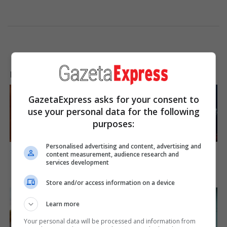
LAJME NGA INTERNETI
GazetaExpress asks for your consent to
use your personal data for the following
purposes:
Personalised advertising and content, advertising and
10 Epic Failures That Were
Iconic '90s Entertainment
content measurement, audience research and
Completely Preventable —
Couples We'll Never Forget
services development
Find Out
Brainberries
Brainberries
Store and/or access information on a device
Learn more
Your personal data will be processed and information from