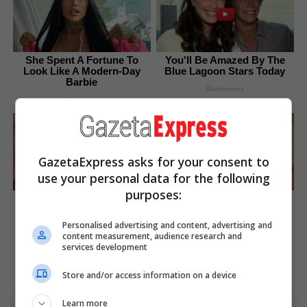
She Spent A Fortune To
You'll Be Amazed By The
Look Like A Modern-Day
Blue Lagoon Stars Today
Barbie
Brainberries
Brainberries
GazetaExpress asks for your consent to
use your personal data for the following
purposes:
Have You Seen Her GRWM?
Critics Were Impressed By
She Inspires Millions
The Way She Portrayed
Grace Kelly
Personalised advertising and content, advertising and
Brainberries
content measurement, audience research and
Brainberries
services development
Store and/or access information on a device
Learn more