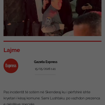
Lajme
Gazeta Express
15/05/2026 1:41
Pas incidentit të sotëm në Skenderaj ku i përfshirë ishte
kryetari i kësaj komune, Sami Lushtaku, po vazhdon prezenca
e njësitëve speciale.