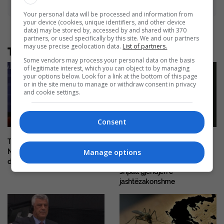
Advertisement
Your personal data will be processed and information from
your device (cookies, unique identifiers, and other device
data) may be stored by, accessed by and shared with 370
partners, or used specifically by this site. We and our partners
may use precise geolocation data.
List of partners.
Të tjera nga rubrika
Some vendors may process your personal data on the basis
of legitimate interest, which you can object to by managing
your options below. Look for a link at the bottom of this page
or in the site menu to manage or withdraw consent in privacy
and cookie settings.
Consent
Trump vrapon pas vogëlushit:
Përshkallëzimi i luftës me
Nuk doja që të bëhej si Biden
dronë mes Rusisë dhe
Manage options
dhe të binte nga skena
Ukrainës, shteti amerikan
shpall gjendjen e
jashtëzakonshme