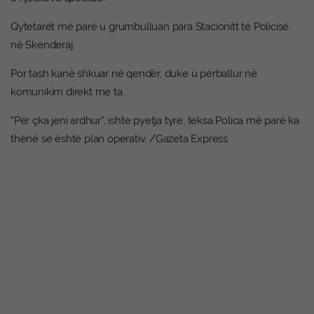
Qytetarët më parë u grumbulluan para Stacionitt të Policisë
në Skenderaj.
Por tash kanë shkuar në qendër, duke u përballur në
komunikim direkt me ta.
“Për çka jeni ardhur”, ishte pyetja tyre, teksa Polica më parë ka
thënë se është plan operativ. /Gazeta Express