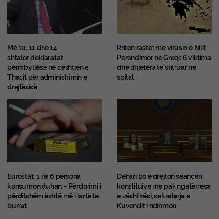
Më 10, 11 dhe 14
Rriten rastet me virusin e Nilit
shtator deklaratat
Perëndimor në Greqi: 6 viktima
përmbyllëse në çështjen e
dhe dhjetëra të shtruar në
Thaçit për administrimin e
spital
drejtësisë
Eurostat: 1 në 6 persona
Dehari po e drejton seancën
konsumon duhan – Përdorimi i
konstituive me pak ngatërresa
përditshëm është më i lartë te
e vështirësi, sekretarja e
burrat
Kuvendit i ndihmon