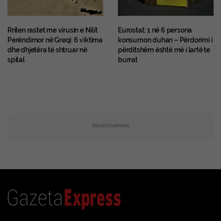
Rriten rastet me virusin e Nilit
Eurostat: 1 në 6 persona
Perëndimor në Greqi: 6 viktima
konsumon duhan – Përdorimi i
dhe dhjetëra të shtruar në
përditshëm është më i lartë te
spital
burrat
Advertisement