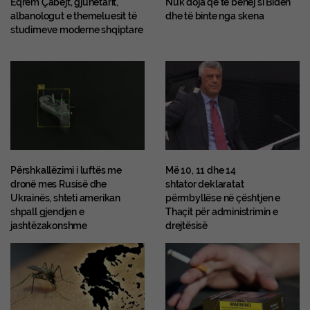
Eqrem Çabejt, gjuhëtarit,
Nuk doja që të bëhej si Biden
albanologut e themeluesit të
dhe të binte nga skena
studimeve moderne shqiptare
Përshkallëzimi i luftës me
Më 10, 11 dhe 14
dronë mes Rusisë dhe
shtator deklaratat
Ukrainës, shteti amerikan
përmbyllëse në çështjen e
shpall gjendjen e
Thaçit për administrimin e
jashtëzakonshme
drejtësisë