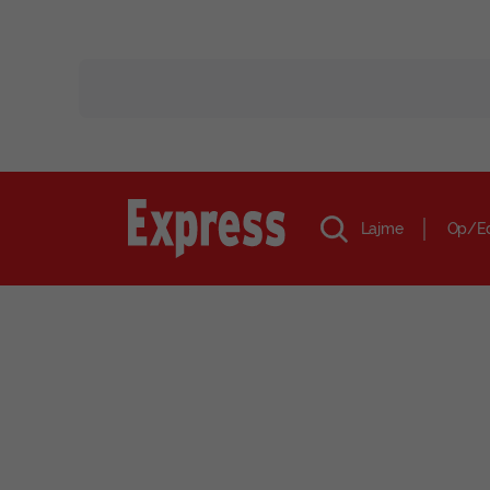
Lajme
Op/E