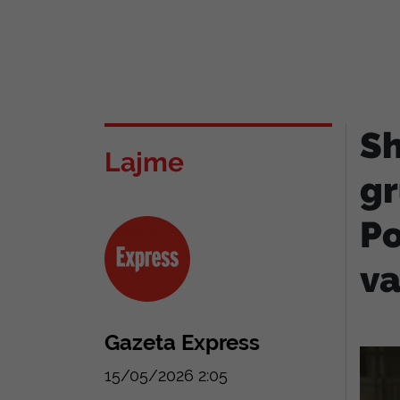
Sh
Lajme
gr
Po
v
Gazeta Express
15/05/2026 2:05