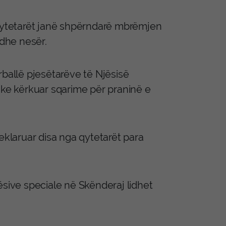
 qytetarët janë shpërndarë mbrëmjen
dhe nesër.
rballë pjesëtarëve të Njësisë
uke kërkuar sqarime për praninë e
eklaruar disa nga qytetarët para
ësive speciale në Skënderaj lidhet