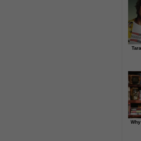
Tara
Why 