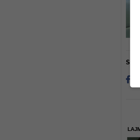
Sha
LAJM