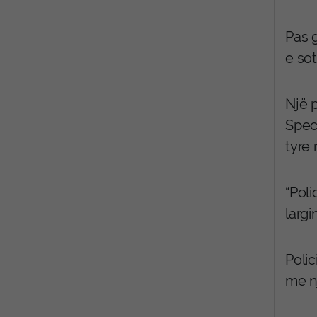
Pas 
e so
Një 
Spec
tyre 
“Poli
largi
Poli
me n