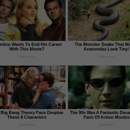
ntino Wants To End His Career
The Monster Snake That M
With This Movie?
Anacondas Look Tiny!
Brainberries
Brainberries
Big Bang Theory Fans Despise
The 90s Was A Fantastic Dec
These 8 Characters
Fans Of Action Movies
Brainberries
Brainberries