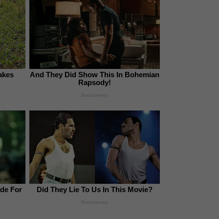
akes
And They Did Show This In Bohemian
Rapsody!
Brainberries
ade For
Did They Lie To Us In This Movie?
Brainberries