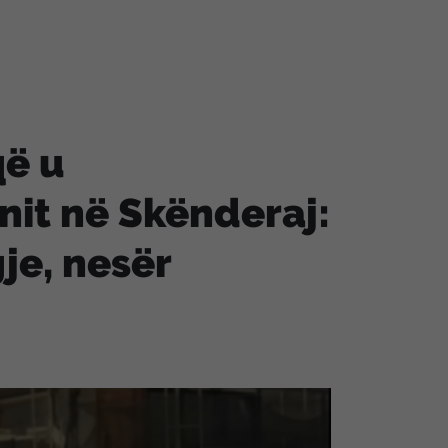
që u
nit në Skënderaj:
gje, nesër