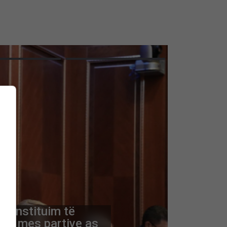
 konstituim të
eda mes partive as