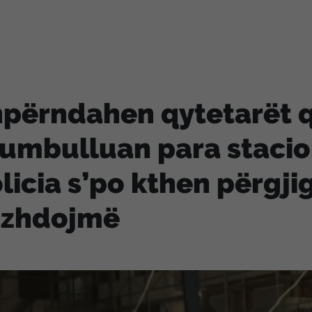
përndahen qytetarët 
umbulluan para stacio
licia s’po kthen përgji
azhdojmë