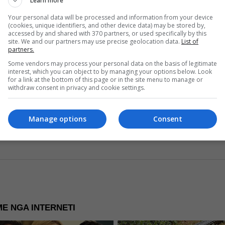
Learn more
për seancë të r
Your personal data will be processed and information from your device
(cookies, unique identifiers, and other device data) may be stored by,
Read more
accessed by and shared with 370 partners, or used specifically by this
site. We and our partners may use precise geolocation data.
List of
partners.
Some vendors may process your personal data on the basis of legitimate
interest, which you can object to by managing your options below. Look
for a link at the bottom of this page or in the site menu to manage or
withdraw consent in privacy and cookie settings.
re Now
Manage options
Consent
E NGA INTERNETI