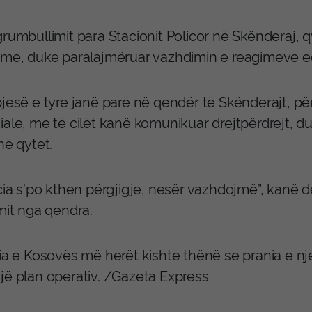
grumbullimit para Stacionit Policor në Skënderaj,
tme, duke paralajmëruar vazhdimin e reagimeve e
pjesë e tyre janë parë në qendër të Skënderajt, pë
iale, me të cilët kanë komunikuar drejtpërdrejt, d
në qytet.
cia s’po kthen përgjigje, nesër vazhdojmë”, kanë d
mit nga qendra.
cia e Kosovës më herët kishte thënë se prania e nj
jë plan operativ. /Gazeta Express