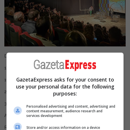
Datat e reprizave:
17 dhe 18 maj – Teatri Kombëtar i Kosovës
GazetaExpress asks for your consent to
19 maj – Teatri i Gjilanit
use your personal data for the following
21 maj – Teatri “Bekim Fehmiu”, Prizren
purposes:
30 dhe 31 maj – Teatri Kombëtar i Kosovës
Personalised advertising and content, advertising and
content measurement, audience research and
Autore: Yasmina Reza
services development
Regjia: Bashkim Ramadani
Store and/or access information on a device