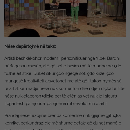
Nëse depërtojmë në tekst
Artisti bashkëkohor modern i personifikuar nga Ylber Bardhi,
përfaqëson masën, atë që sot e hasim më të madhe në çdo
fushë artistike. Duket sikur çdo ngecje sot, çdo krizë, çdo
mungesë kreativiteti arsyetohet me atë që i takon rrymës së
re artistike, madje nëse nuk komenton dhe ndjen diçka të tillë
nëse nuk elaboron (diçka për të cilën as vet nuk je i sigurt)
llogaritësh pa njohuri, pa njohuri mbi evoluimin e artit.
Prandaj nëse lexojmë brenda komedisë nuk gjejmë gjithçka
komike, përkundrazi gjejmë shumë detaje që duhet marrë e