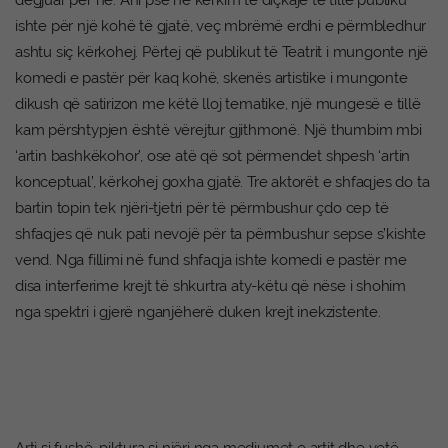
ishte për një kohë të gjatë, veç mbrëmë erdhi e përmbledhur
ashtu siç kërkohej. Përtej që publikut të Teatrit i mungonte një
komedi e pastër për kaq kohë, skenës artistike i mungonte
dikush që satirizon me këtë lloj tematike, një mungesë e tillë
kam përshtypjen është vërejtur gjithmonë. Një thumbim mbi
‘artin bashkëkohor’, ose atë që sot përmendet shpesh ‘artin
konceptual’, kërkohej goxha gjatë. Tre aktorët e shfaqjes do ta
bartin topin tek njëri-tjetri për të përmbushur çdo cep të
shfaqjes që nuk pati nevojë për ta përmbushur sepse s’kishte
vend. Nga fillimi në fund shfaqja ishte komedi e pastër me
disa interferime krejt të shkurtra aty-këtu që nëse i shohim
nga spektri i gjerë nganjëherë duken krejt inekzistente.
Arti si fushë, piktura si njëri nga mediumet e artit dhe vetë