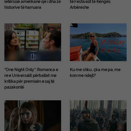
letërsisë amerikane që i dha zë
të Festivalit të Këngës
historive të harruara
Arbëreshe
“One Night Only”: Romanca e
Ku me shku, çka me pa, me
re e Universalit përballet me
kon me ndejt?
kritika për premisën e saj të
pazakontë