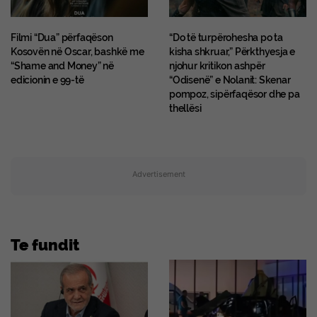
Filmi “Dua” përfaqëson
“Do të turpërohesha po ta
Kosovën në Oscar, bashkë me
kisha shkruar,” Përkthyesja e
“Shame and Money” në
njohur kritikon ashpër
edicionin e 99-të
“Odisenë” e Nolanit: Skenar
pompoz, sipërfaqësor dhe pa
thellësi
Advertisement
Te fundit