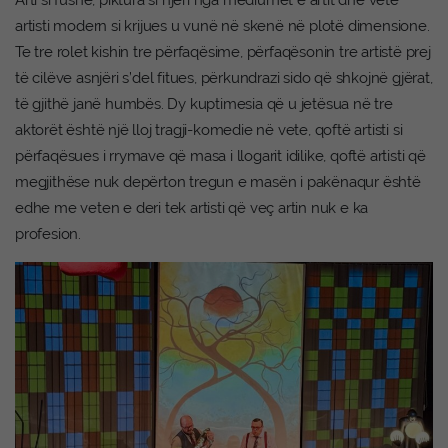
artisti modern si krijues u vunë në skenë në plotë dimensione.
Te tre rolet kishin tre përfaqësime, përfaqësonin tre artistë prej
të cilëve asnjëri s’del fitues, përkundrazi sido që shkojnë gjërat,
të gjithë janë humbës. Dy kuptimesia që u jetësua në tre
aktorët është një lloj tragji-komedie në vete, qoftë artisti si
përfaqësues i rrymave që masa i llogarit idilike, qoftë artisti që
megjithëse nuk depërton tregun e masën i pakënaqur është
edhe me veten e deri tek artisti që veç artin nuk e ka
profesion.