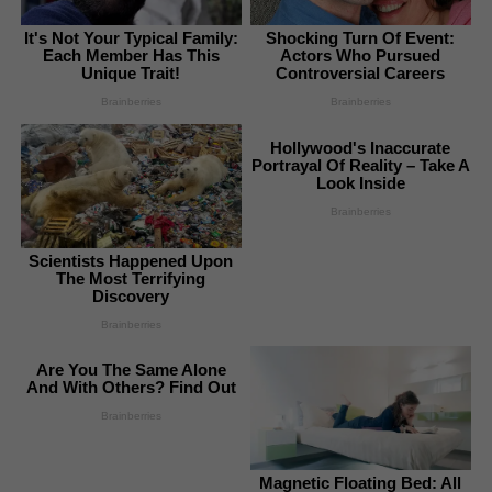
It's Not Your Typical Family:
Shocking Turn Of Event:
Each Member Has This
Actors Who Pursued
Unique Trait!
Controversial Careers
Brainberries
Brainberries
Hollywood's Inaccurate
Portrayal Of Reality – Take A
Look Inside
Brainberries
Scientists Happened Upon
The Most Terrifying
Discovery
Brainberries
Are You The Same Alone
And With Others? Find Out
Brainberries
Magnetic Floating Bed: All