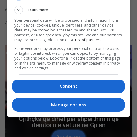
Aktorë: Ard Islami, Ylber Bardhi, Butrint Lumi
Learn more
Your personal data will be processed and information from
/Gazeta Express
your device (cookies, unique identifiers, and other device
data) may be stored by, accessed by and shared with 370
partners, or used specifically by this site. We and our partners
may use precise geolocation data.
List of partners.
Some vendors may process your personal data on the basis
of legitimate interest, which you can object to by managing
your options below. Look for a link at the bottom of this page
or in the site menu to manage or withdraw consent in privacy
and cookie settings.
Consent
Manage options
Gjithçka që dihet për shpërthimin që
dëmtoi një veturë në Gjilan