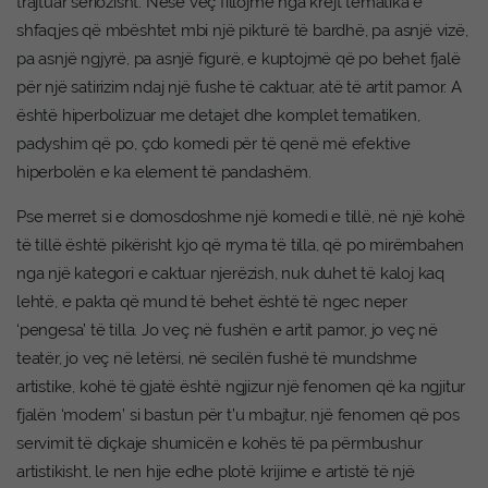
trajtuar seriozisht. Nëse veç fillojmë nga krejt tematika e
shfaqjes që mbështet mbi një pikturë të bardhë, pa asnjë vizë,
pa asnjë ngjyrë, pa asnjë figurë, e kuptojmë që po behet fjalë
për një satirizim ndaj një fushe të caktuar, atë të artit pamor. A
është hiperbolizuar me detajet dhe komplet tematiken,
padyshim që po, çdo komedi për të qenë më efektive
hiperbolën e ka element të pandashëm.
Pse merret si e domosdoshme një komedi e tillë, në një kohë
të tillë është pikërisht kjo që rryma të tilla, që po mirëmbahen
nga një kategori e caktuar njerëzish, nuk duhet të kaloj kaq
lehtë, e pakta që mund të behet është të ngec neper
‘pengesa’ të tilla. Jo veç në fushën e artit pamor, jo veç në
teatër, jo veç në letërsi, në secilën fushë të mundshme
artistike, kohë të gjatë është ngjizur një fenomen që ka ngjitur
fjalën ‘modern’ si bastun për t’u mbajtur, një fenomen që pos
servimit të diçkaje shumicën e kohës të pa përmbushur
artistikisht, le nen hije edhe plotë krijime e artistë të një