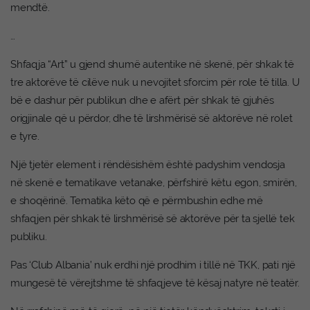
mendtë.
…
Shfaqja “Art” u gjend shumë autentike në skenë, për shkak të
tre aktorëve të cilëve nuk u nevojitet sforcim për role të tilla. U
bë e dashur për publikun dhe e afërt për shkak të gjuhës
origjinale që u përdor, dhe të lirshmërisë së aktorëve në rolet
e tyre.
Një tjetër element i rëndësishëm është padyshim vendosja
në skenë e tematikave vetanake, përfshirë këtu egon, smirën,
e shoqërinë. Tematika këto që e përmbushin edhe më
shfaqjen për shkak të lirshmërisë së aktorëve për ta sjellë tek
publiku.
Pas ‘Club Albania’ nuk erdhi një prodhim i tillë në TKK, pati një
mungesë të vërejtshme të shfaqjeve të kësaj natyre në teatër.