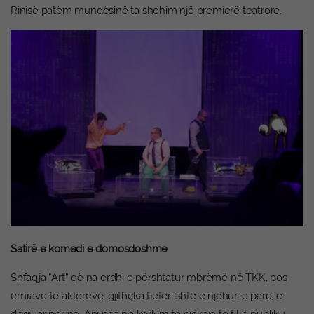
Rinisë patëm mundësinë ta shohim një premierë teatrore.
Satirë e komedi e domosdoshme
Shfaqja “Art” që na erdhi e përshtatur mbrëmë në TKK, pos
emrave të aktorëve, gjithçka tjetër ishte e njohur, e parë, e
dëgjuar për ne. Ani pse në kërkim të diçkaje të tillë publiku