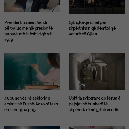
Presidenti iranian: Vendi
Gjithçka që dihet për
përballet me një presion të
shpërthimin që dëmtoi një
paparë, më i vështiri që viti
veturë në Gjilan
1979
43 punonjës në sektorin e
Ushtria zvicerane do të ruajë
arsimit në Fushë-Kosovë tash
pajisjet në bunkerë të
e 12 muaj pa paga
shpërndarë në gjithë vendin