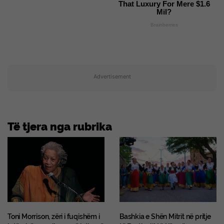
That Luxury For Mere $1.6
Mil?
Brainberries
Advertisement
Të tjera nga rubrika
Toni Morrison, zëri i fuqishëm i
Bashkia e Shën Mitrit në pritje