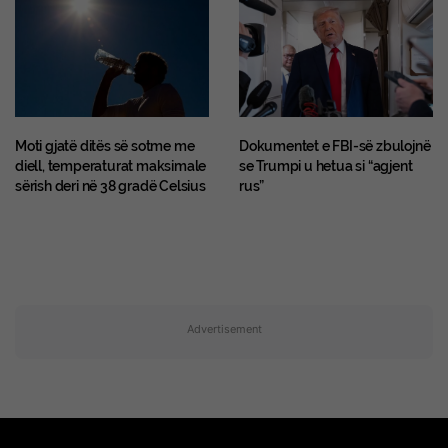
Moti gjatë ditës së sotme me
Dokumentet e FBI-së zbulojnë
diell, temperaturat maksimale
se Trumpi u hetua si “agjent
sërish deri në 38 gradë Celsius
rus”
Advertisement