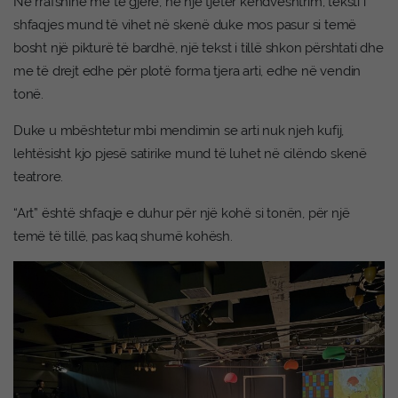
Në rrafshinë më të gjerë, në një tjetër këndvështrim, teksti i
shfaqjes mund të vihet në skenë duke mos pasur si temë
bosht një pikturë të bardhë, një tekst i tillë shkon përshtati dhe
me të drejt edhe për plotë forma tjera arti, edhe në vendin
tonë.
Duke u mbështetur mbi mendimin se arti nuk njeh kufij,
lehtësisht kjo pjesë satirike mund të luhet në cilëndo skenë
teatrore.
“Art” është shfaqje e duhur për një kohë si tonën, për një
temë të tillë, pas kaq shumë kohësh.