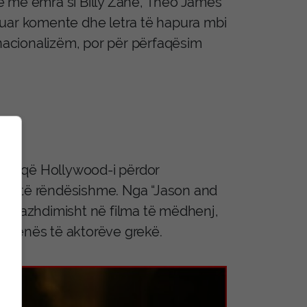
ive me emra si Billy Zane, Theo James
kuar komente dhe letra të hapura mbi
 nacionalizëm, por për përfaqësim
parë që Hollywood-i përdor
role të rëndësishme. Nga “Jason and
hyer vazhdimisht në filma të mëdhenj,
thënës të aktorëve grekë.