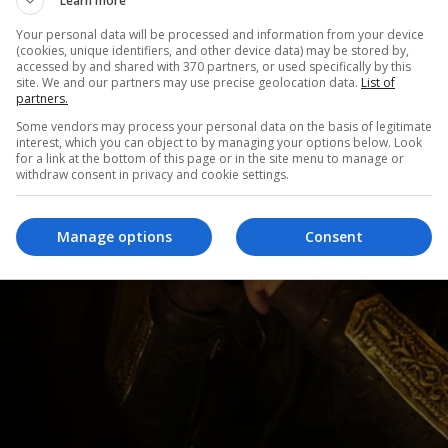
Learn more
Your personal data will be processed and information from your device
(cookies, unique identifiers, and other device data) may be stored by,
accessed by and shared with 370 partners, or used specifically by this
site. We and our partners may use precise geolocation data.
List of
partners.
Some vendors may process your personal data on the basis of legitimate
interest, which you can object to by managing your options below. Look
for a link at the bottom of this page or in the site menu to manage or
withdraw consent in privacy and cookie settings.
Manage options
Consent