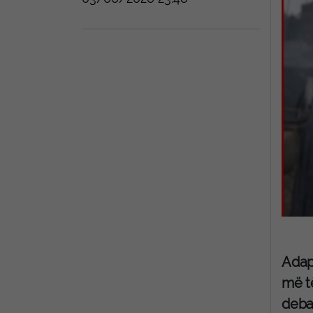
Adapt
më të
debat