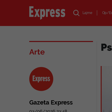
Lajme
Op/E
Ps
Arte
Gazeta Express
03/06/2026 23:48