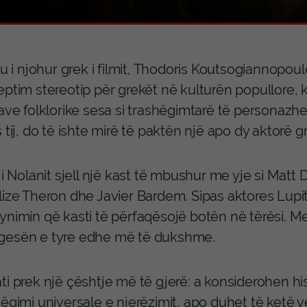
ku i njohur grek i filmit, Thodoris Koutsogiannopo
eptim stereotip për grekët në kulturën popullore
ave folklorike sesa si trashëgimtarë të personazhe
 tij, do të ishte mirë të paktën një apo dy aktorë gr
i i Nolanit sjell një kast të mbushur me yje si Ma
lize Theron dhe Javier Bardem. Sipas aktores Lupi
ynimin që kasti të përfaqësojë botën në tërësi. M
esën e tyre edhe më të dukshme.
i prek një çështje më të gjerë: a konsiderohen his
ëgimi universale e njerëzimit, apo duhet të ketë 