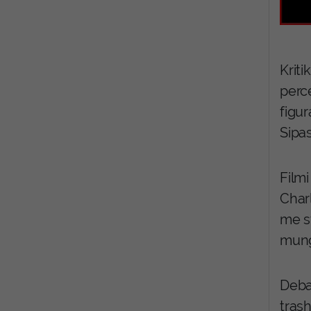
Kriti
perc
figur
Sipas
Film
Char
me s
mung
Debat
trash