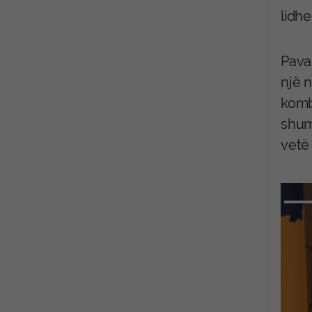
lidhe
Pavar
një 
komb
shum
vetë