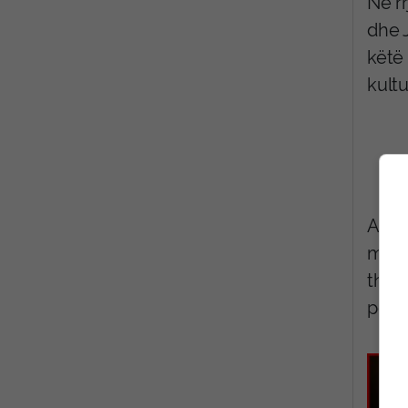
Në rr
dhe 
këtë
kultu
Auto
mito
the A
por 