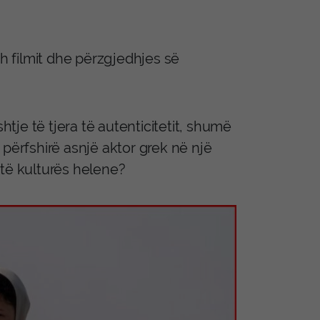
th filmit dhe përzgjedhjes së
je të tjera të autenticitetit, shumë
 përfshirë asnjë aktor grek në një
 të kulturës helene?