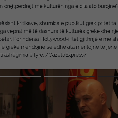
n drejtpërdrejt me kulturën nga e cila ato burojnë
ësisht kritikave, shumica e publikut grek pritet t
nga veprat më të dashura të kulturës greke dhe një
ëtar. Por ndërsa Hollywood-i flet gjithnjë e më s
ë grekë mendojnë se edhe ata meritojnë të jenë p
 trashëgimia e tyre. /GazetaExpress/