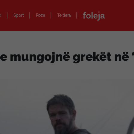
d
Sport
Roze
Te tjera
e mungojnë grekët në