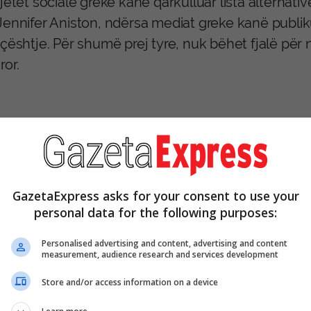
jetet sociale greke kanë qarkulluar lista alternat
Jennifer Aniston, ndërsa mediat greke kanë publi
 çështje. Për shumë prej tyre, nuk bëhet fjalë për
ror.
ri i shkrimit argumenton se kjo nuk është hera e 
logjinë dhe historinë greke pa përfshirë grekë në 
GazetaExpress asks for your consent to use your
personal data for the following purposes:
rgonauts” deri te “Troy”, historitë helene janë kt
rrallëherë janë shoqëruar me një përfaqësim dome
Personalised advertising and content, advertising and content
measurement, audience research and services development
Store and/or access information on a device