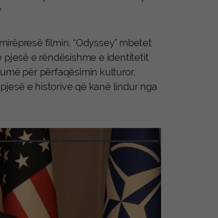
?
a mirëpresë filmin. “Odyssey” mbetet
 pjesë e rëndësishme e identitetit
humë për përfaqësimin kulturor,
jesë e historive që kanë lindur nga