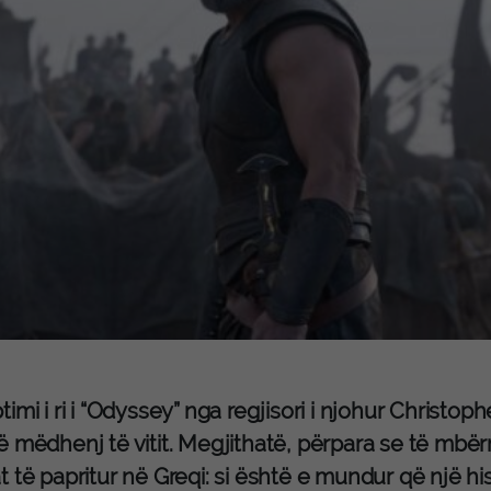
imi i ri i “Odyssey” nga regjisori i njohur Christoph
 mëdhenj të vitit. Megjithatë, përpara se të mbërri
 të papritur në Greqi: si është e mundur që një hi