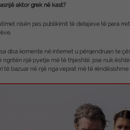
 asnjë aktor grek në kast?
timet nisën pas publikimit të detajeve të para rre
rëve.
sa disa komente në internet u përqendruan te çësht
 ngritën një pyetje më të thjeshtë: pse nuk është
ori të bazuar në një nga veprat më të rëndësishme