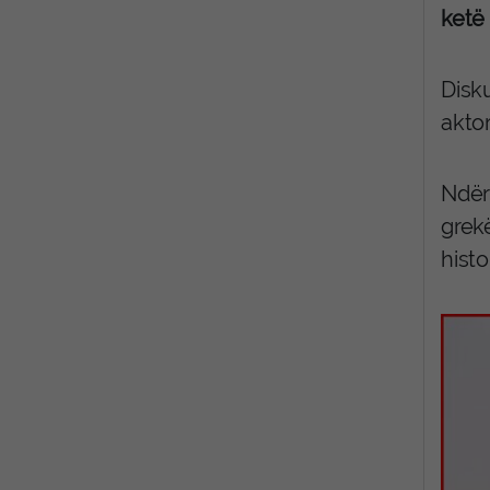
ketë
Disku
akto
Ndër
grekë
hist