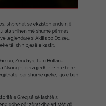
ulos, shprehet se ekziston ende një
, ku ata shihen më shumë përmes
ve legjendarë si Akili apo Odiseu.
ekë të ishin pjesë e kastit.
tt Damon, Zendaya, Tom Holland,
ta Nyong’o, përzgjedhja është bërë
egjithatë, për shumë grekë, kjo e bën
toritë e Greqisë së lashtë si
vend edhe për zërat dhe artistët që