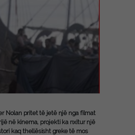
er Nolan pritet të jetë një nga filmat
jë në kinema, projekti ka nxitur një
stori kaq thellësisht greke të mos