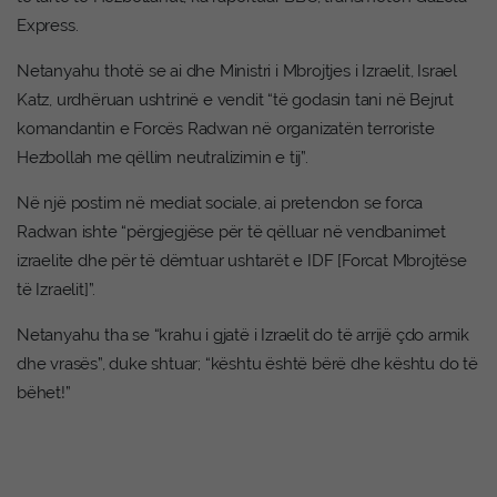
Express.
Netanyahu thotë se ai dhe Ministri i Mbrojtjes i Izraelit, Israel
Katz, urdhëruan ushtrinë e vendit “të godasin tani në Bejrut
komandantin e Forcës Radwan në organizatën terroriste
Hezbollah me qëllim neutralizimin e tij”.
Në një postim në mediat sociale, ai pretendon se forca
Radwan ishte “përgjegjëse për të qëlluar në vendbanimet
izraelite dhe për të dëmtuar ushtarët e IDF [Forcat Mbrojtëse
të Izraelit]”.
Netanyahu tha se “krahu i gjatë i Izraelit do të arrijë çdo armik
dhe vrasës”, duke shtuar; “kështu është bërë dhe kështu do të
bëhet!”