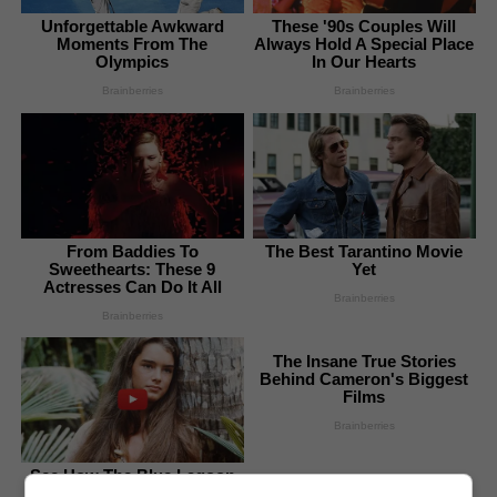
Unforgettable Awkward
These '90s Couples Will
Moments From The
Always Hold A Special Place
Olympics
In Our Hearts
Brainberries
Brainberries
From Baddies To
The Best Tarantino Movie
Sweethearts: These 9
Yet
Actresses Can Do It All
Brainberries
Brainberries
The Insane True Stories
Behind Cameron's Biggest
Films
Brainberries
See How The Blue Lagoon
Cast Has Changed After 46