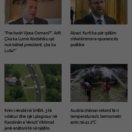
“Pse bash Vjosa Osmani?”, Arifi:
Abazi: Kurti ka për qëllim
Çka ka Lumir Abdixhiku që
shkatërrimin e oponencës
nuk bëhet president, çka ka
politike
Luta?”
Krim i rëndë në SHBA, 3 të
Austria shënon rekord të ri
vdekur dhe një i plagosur në
temperaturash, termometri
Karolinën e Veriut! Viktimat
arrin në 41.2°C
janë anëtarë të së njëjtës