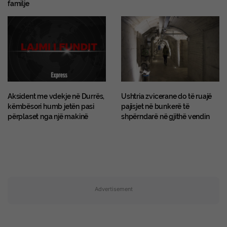
familje
Aksident me vdekje në Durrës,
Ushtria zvicerane do të ruajë
këmbësori humb jetën pasi
pajisjet në bunkerë të
përplaset nga një makinë
shpërndarë në gjithë vendin
Advertisement