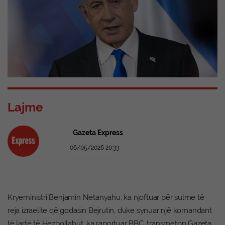
Lajme
Gazeta Express
06/05/2026 20:33
Kryeministri Benjamin Netanyahu, ka njoftuar për sulme të
reja izraelite që godasin Bejrutin, duke synuar një komandant
të lartë të Hezbollahut, ka raportuar BBC, transmeton Gazeta