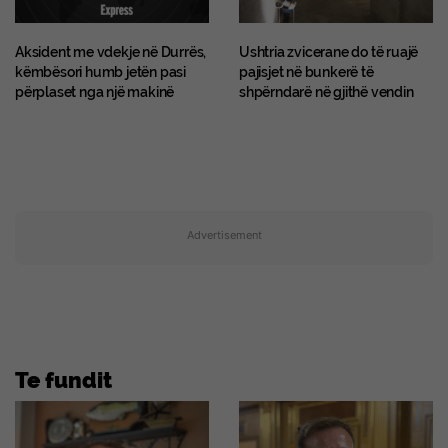
Aksident me vdekje në Durrës,
Ushtria zvicerane do të ruajë
këmbësori humb jetën pasi
pajisjet në bunkerë të
përplaset nga një makinë
shpërndarë në gjithë vendin
Advertisement
Te fundit