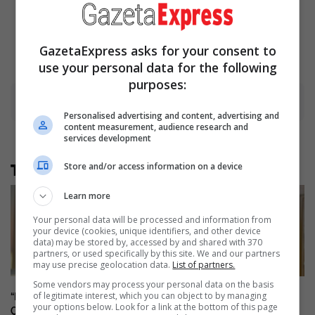
Years
Brainberries
GazetaExpress asks for your consent to
use your personal data for the following
purposes:
Advertisement
Personalised advertising and content, advertising and
content measurement, audience research and
services development
Store and/or access information on a device
Të tjera nga rubrika
Learn more
Your personal data will be processed and information from
your device (cookies, unique identifiers, and other device
data) may be stored by, accessed by and shared with 370
partners, or used specifically by this site. We and our partners
may use precise geolocation data.
List of partners.
Some vendors may process your personal data on the basis
of legitimate interest, which you can object to by managing
“Pse bash Vjosa Osmani?”, Arifi:
Abazi: Kurti ka për qëllim
your options below. Look for a link at the bottom of this page
Çka ka Lumir Abdixhiku që
shkatërrimin e oponencës