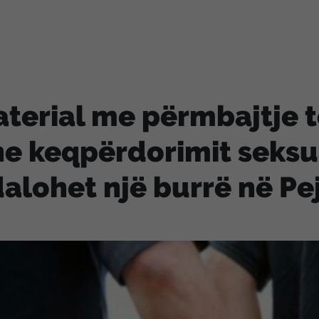
terial me përmbajtje t
e keqpërdorimit seksua
alohet një burrë në Pe