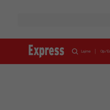
Lajme
Op/E