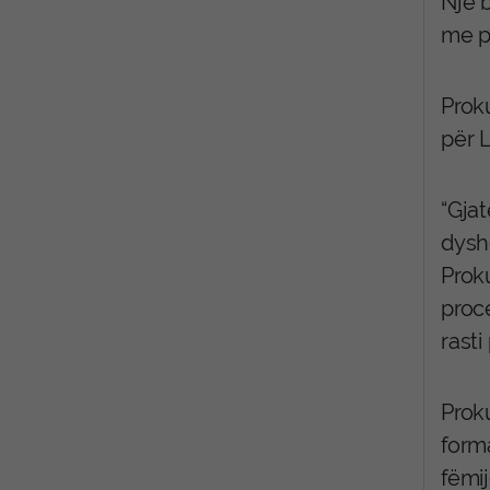
Një b
me p
Proku
për 
“Gjat
dysho
Proku
proce
rasti
Prok
forma
fëmi