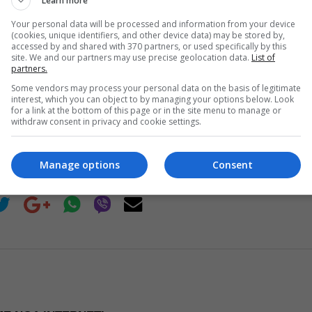
Learn more
Austria shënon rekord të ri 
Your personal data will be processed and information from your device
(cookies, unique identifiers, and other device data) may be stored by,
termometri arrin në 
accessed by and shared with 370 partners, or used specifically by this
site. We and our partners may use precise geolocation data.
List of
partners.
Read more
Some vendors may process your personal data on the basis of legitimate
interest, which you can object to by managing your options below. Look
for a link at the bottom of this page or in the site menu to manage or
withdraw consent in privacy and cookie settings.
re Now
Manage options
Consent