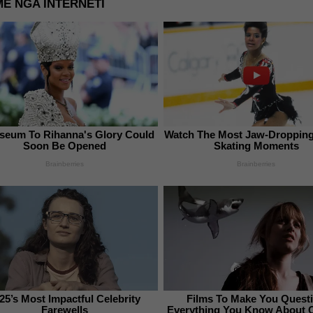
E NGA INTERNETI
seum To Rihanna's Glory Could
Watch The Most Jaw‑Dropping
Soon Be Opened
Skating Moments
Brainberries
Brainberries
25’s Most Impactful Celebrity
Films To Make You Quest
Farewells
Everything You Know About 