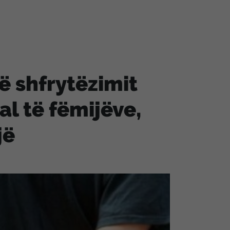
ë shfrytëzimit
l të fëmijëve,
jë