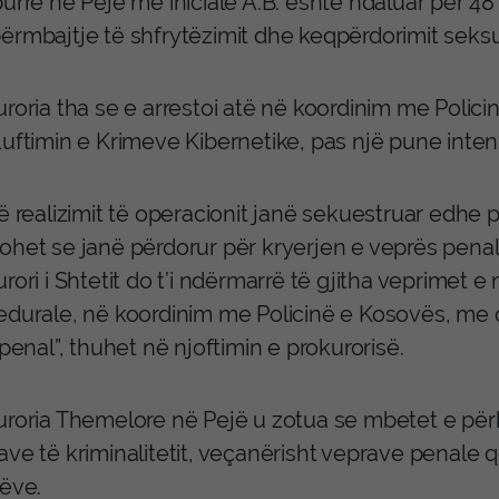
urrë në Pejë me iniciale A.B. është ndaluar për 4
ërmbajtje të shfrytëzimit dhe keqpërdorimit seksua
roria tha se e arrestoi atë në koordinim me Polici
Luftimin e Krimeve Kibernetike, pas një pune inten
ë realizimit të operacionit janë sekuestruar edhe pa
het se janë përdorur për kryerjen e veprës penale t
rori i Shtetit do t’i ndërmarrë të gjitha veprimet
durale, në koordinim me Policinë e Kosovës, me qël
 penal”, thuhet në njoftimin e prokurorisë.
uroria Themelore në Pejë u zotua se mbetet e përku
ve të kriminalitetit, veçanërisht veprave penale q
jëve.