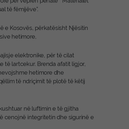
8 orë për veprën penale “Materialet
l të fëmijëve”.
në e Kosovës, përkatësisht Njësitin
sive hetimore,
jisje elektronike, për të cilat
ë lartcekur. Brenda afatit ligjor,
 e nevojshme hetimore dhe
lim të ndriçimit të plotë të këtij
shtuar në luftimin e të gjitha
ë cenojnë integritetin dhe sigurinë e