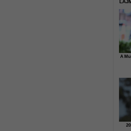
LAJM
A Mu
20