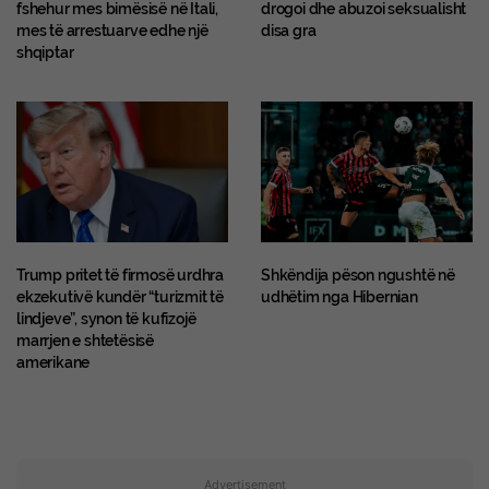
fshehur mes bimësisë në Itali,
drogoi dhe abuzoi seksualisht
mes të arrestuarve edhe një
disa gra
shqiptar
Trump pritet të firmosë urdhra
Shkëndija pëson ngushtë në
ekzekutivë kundër “turizmit të
udhëtim nga Hibernian
lindjeve”, synon të kufizojë
marrjen e shtetësisë
amerikane
Advertisement