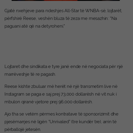
Gjatë nxehjeve para ndeshjes All-Star të WNBA-së, lojtarët,
përfshirë Reese, veshën bluza të zeza me mesazhin: “Na
paguani atë që na detyroheni.”
Lojtaret dhe sindikata e tyre janë ende në negociata për një
marrëveshje të re pagash.
Reese kishte zbuluar më herët në një transmetim live në
Instagram se paga e saj prej 73,000 dollarësh në vit nuk i
mbulon qiranë vjetore prej 96,000 dollarësh.
Ajo tha se vetëm përmes kontratave të sponsorizimit dhe
pjesëmarrjes në ligën “Unrivaled” (tre kundër tre), arrin të
përballojë jetesën.