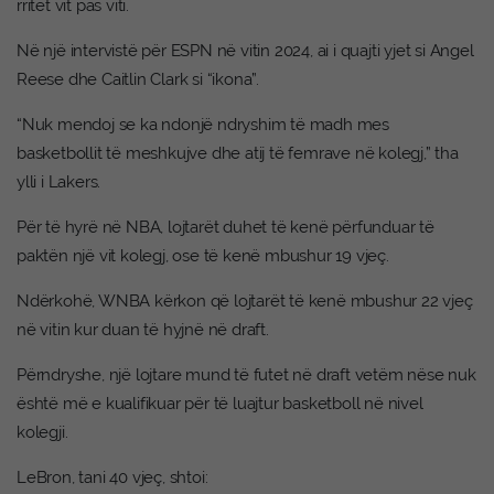
rritet vit pas viti.
Në një intervistë për ESPN në vitin 2024, ai i quajti yjet si Angel
Reese dhe Caitlin Clark si “ikona”.
“Nuk mendoj se ka ndonjë ndryshim të madh mes
basketbollit të meshkujve dhe atij të femrave në kolegj,” tha
ylli i Lakers.
Për të hyrë në NBA, lojtarët duhet të kenë përfunduar të
paktën një vit kolegj, ose të kenë mbushur 19 vjeç.
Ndërkohë, WNBA kërkon që lojtarët të kenë mbushur 22 vjeç
në vitin kur duan të hyjnë në draft.
Përndryshe, një lojtare mund të futet në draft vetëm nëse nuk
është më e kualifikuar për të luajtur basketboll në nivel
kolegji.
LeBron, tani 40 vjeç, shtoi: