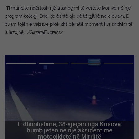
“Ti mund të ndërtosh një trashëgimi të vërtetë ikonike në një
program kolegji. Dhe kjo është ajo që të gjithë ne e duam. E
duam lojën e vajzave pikërisht për atë moment kur shohim të
lulëzojnë.” /GazetaExpress/
E dhimbshme, 38-vjeçari nga Kosova
humb jetën në një aksident me
motoçikletë në Mirditë