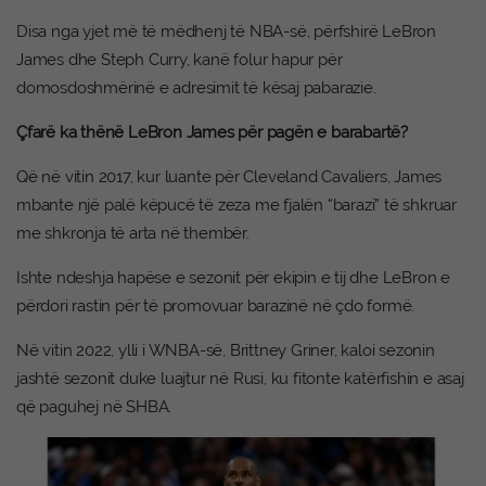
Disa nga yjet më të mëdhenj të NBA-së, përfshirë LeBron
James dhe Steph Curry, kanë folur hapur për
domosdoshmërinë e adresimit të kësaj pabarazie.
Çfarë ka thënë LeBron James për pagën e barabartë?
Që në vitin 2017, kur luante për Cleveland Cavaliers, James
mbante një palë këpucë të zeza me fjalën “barazi” të shkruar
me shkronja të arta në thembër.
Ishte ndeshja hapëse e sezonit për ekipin e tij dhe LeBron e
përdori rastin për të promovuar barazinë në çdo formë.
Në vitin 2022, ylli i WNBA-së, Brittney Griner, kaloi sezonin
jashtë sezonit duke luajtur në Rusi, ku fitonte katërfishin e asaj
që paguhej në SHBA.