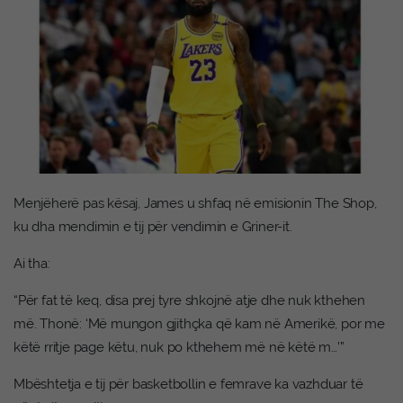
Menjëherë pas kësaj, James u shfaq në emisionin The Shop,
ku dha mendimin e tij për vendimin e Griner-it.
Ai tha:
“Për fat të keq, disa prej tyre shkojnë atje dhe nuk kthehen
më. Thonë: ‘Më mungon gjithçka që kam në Amerikë, por me
këtë rritje page këtu, nuk po kthehem më në këtë m…’”
Mbështetja e tij për basketbollin e femrave ka vazhduar të