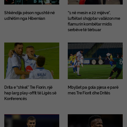
Shkëndija pëson ngushtë në
“1 në mesin e 22 mijëve”,
udhëtim nga Hibernian
luftëtari shqiptar vallëzon me
flamurin kombëtar midis
serbëve të tërbuar
Drita e “shkel” Tre Fiorin, një
Mbyllet pa gola pjesa e parë
hap larg play-offit të Ligës së
mes Tre Fiorit dhe Dritës
Konferencës