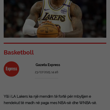
Basketboll
Gazeta Express
23/07/2025 14:46
Ylli i LA Lakers ka një mendim të fortë për mbylljen e
hendekut të madh në paga mes NBA-së dhe WNBA-së.