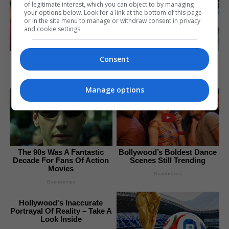
of legitimate interest, which you can object to by managing
your options below. Look for a link at the bottom of this page
or in the site menu to manage or withdraw consent in privacy
and cookie settings.
These Wedding Dance
It Might Be Quentin
Consent
Moves Broke The Internet
Tarantino's Last Movie
Brainberries
Brainberries
Manage options
The 90s Was A Fantastic
Bollywood’s Boldest Dance
Decade For Fans Of Action
Scenes Still Trending
Movies
Brainberries
Brainberries
Hollywood's Inaccurate
Portrayal Of Reality – Take A
Look Inside