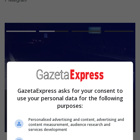
/Telegrafi/
GazetaExpress asks for your consent to
E dhimbshme, 38-vjeçari nga Kosova
use your personal data for the following
humb jetën në një aksident me
motoçikletë në Mirditë
purposes:
Read more
Personalised advertising and content, advertising and
content measurement, audience research and
services development