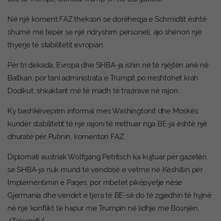
Në një koment FAZ thekson se dorëheqja e Schmidtit është
shumë më tepër se një ndryshim personeli; ajo shënon një
thyerje të stabilitetit evropian.
Për tri dekada, Evropa dhe SHBA-ja ishin në të njëjtën anë në
Ballkan, por tani administrata e Trumpit po rreshtohet krah
Dodikut, shkaktarit më të madh të trazirave në rajon.
Ky bashkëveprim informal mes Washingtonit dhe Moskës
kundër stabilitetit të një rajoni të rrethuar nga BE-ja është një
dhuratë për Putinin, komenton FAZ.
Diplomati austriak Wolfgang Petritsch ka kujtuar për gazetën
se SHBA-ja nuk mund të vendosë e vetme në Këshillin për
Implementimin e Paqes, por mbetet pikëpyetje nëse
Gjermania dhe vendet e tjera të BE-së do të zgjedhin të hyjnë
në një konflikt të hapur me Trumpin në lidhje me Bosnjën.