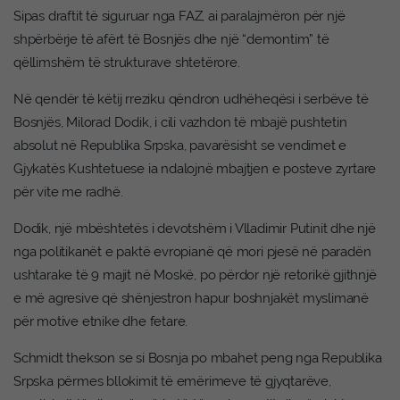
Sipas draftit të siguruar nga FAZ, ai paralajmëron për një
shpërbërje të afërt të Bosnjës dhe një “demontim” të
qëllimshëm të strukturave shtetërore.
Në qendër të këtij rreziku qëndron udhëheqësi i serbëve të
Bosnjës, Milorad Dodik, i cili vazhdon të mbajë pushtetin
absolut në Republika Srpska, pavarësisht se vendimet e
Gjykatës Kushtetuese ia ndalojnë mbajtjen e posteve zyrtare
për vite me radhë.
Dodik, një mbështetës i devotshëm i Vlladimir Putinit dhe një
nga politikanët e paktë evropianë që mori pjesë në paradën
ushtarake të 9 majit në Moskë, po përdor një retorikë gjithnjë
e më agresive që shënjestron hapur boshnjakët myslimanë
për motive etnike dhe fetare.
Schmidt thekson se si Bosnja po mbahet peng nga Republika
Srpska përmes bllokimit të emërimeve të gjyqtarëve,