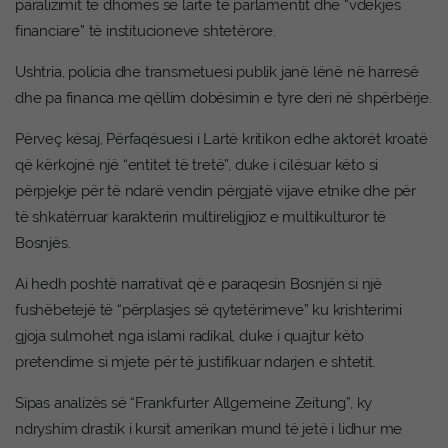
paralizimit të dhomës së lartë të parlamentit dhe “vdekjes
financiare” të institucioneve shtetërore.
Ushtria, policia dhe transmetuesi publik janë lënë në harresë
dhe pa financa me qëllim dobësimin e tyre deri në shpërbërje.
Përveç kësaj, Përfaqësuesi i Lartë kritikon edhe aktorët kroatë
që kërkojnë një “entitet të tretë”, duke i cilësuar këto si
përpjekje për të ndarë vendin përgjatë vijave etnike dhe për
të shkatërruar karakterin multireligjioz e multikulturor të
Bosnjës.
Ai hedh poshtë narrativat që e paraqesin Bosnjën si një
fushëbetejë të “përplasjes së qytetërimeve” ku krishterimi
gjoja sulmohet nga islami radikal, duke i quajtur këto
pretendime si mjete për të justifikuar ndarjen e shtetit.
Sipas analizës së “Frankfurter Allgemeine Zeitung”, ky
ndryshim drastik i kursit amerikan mund të jetë i lidhur me