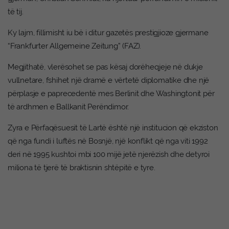
të tij.
Ky lajm, fillimisht iu bë i ditur gazetës prestigjioze gjermane
“Frankfurter Allgemeine Zeitung” (FAZ).
Megjithatë, vlerësohet se pas kësaj dorëheqjeje në dukje
vullnetare, fshihet një dramë e vërtetë diplomatike dhe një
përplasje e paprecedentë mes Berlinit dhe Washingtonit për
të ardhmen e Ballkanit Perëndimor.
Zyra e Përfaqësuesit të Lartë është një institucion që ekziston
që nga fundi i luftës në Bosnjë, një konflikt që nga viti 1992
deri në 1995 kushtoi mbi 100 mijë jetë njerëzish dhe detyroi
miliona të tjerë të braktisnin shtëpitë e tyre.