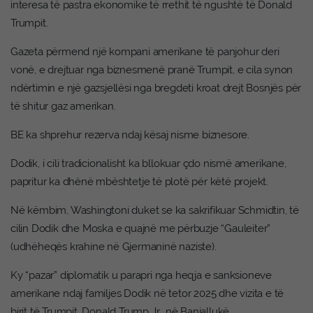
interesa të pastra ekonomike të rrethit të ngushtë të Donald
Trumpit.
Gazeta përmend një kompani amerikane të panjohur deri
vonë, e drejtuar nga biznesmenë pranë Trumpit, e cila synon
ndërtimin e një gazsjellësi nga bregdeti kroat drejt Bosnjës për
të shitur gaz amerikan.
BE ka shprehur rezerva ndaj kësaj nisme biznesore.
Dodik, i cili tradicionalisht ka bllokuar çdo nismë amerikane,
papritur ka dhënë mbështetje të plotë për këtë projekt.
Në këmbim, Washingtoni duket se ka sakrifikuar Schmidtin, të
cilin Dodik dhe Moska e quajnë me përbuzje “Gauleiter”
(udhëheqës krahine në Gjermaninë naziste).
Ky “pazar” diplomatik u parapri nga heqja e sanksioneve
amerikane ndaj familjes Dodik në tetor 2025 dhe vizita e të
birit të Trumpit, Donald Trump Jr., në Banjallukë.