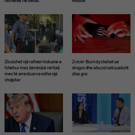
rikthehet në Senat
Mirditë
Zbulohet një rafineri kokaine e
Zvicër: Burri dyshohet se
fshehur mes bimësisë në Itali,
drogoi dhe abuzoi seksualisht
mes të arrestuarve edhe një
disa gra
shqiptar