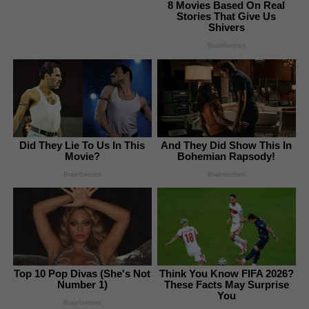
8 Movies Based On Real
Stories That Give Us
Shivers
Brainberries
Did They Lie To Us In This
And They Did Show This In
Movie?
Bohemian Rapsody!
Brainberries
Brainberries
Top 10 Pop Divas (She's Not
Think You Know FIFA 2026?
Number 1)
These Facts May Surprise
You
Brainberries