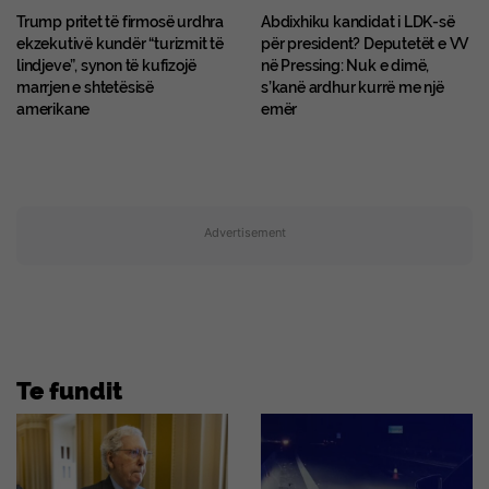
Trump pritet të firmosë urdhra
Abdixhiku kandidat i LDK-së
ekzekutivë kundër “turizmit të
për president? Deputetët e VV
lindjeve”, synon të kufizojë
në Pressing: Nuk e dimë,
marrjen e shtetësisë
s’kanë ardhur kurrë me një
amerikane
emër
Advertisement
Te fundit