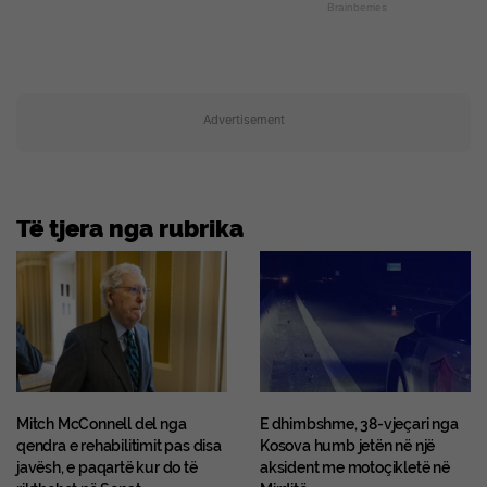
Brainberries
Advertisement
Të tjera nga rubrika
Mitch McConnell del nga
E dhimbshme, 38-vjeçari nga
qendra e rehabilitimit pas disa
Kosova humb jetën në një
javësh, e paqartë kur do të
aksident me motoçikletë në