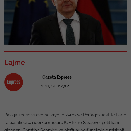
Lajme
Gazeta Express
10/05/2026 23:08
Pas gati pesë viteve në krye të Zyrës së Përfaqësuesit të Lartë
të bashkësisë ndërkombëtare (OHR) në Sarajevë, politikani
gjerman, Christian Schmidt, ka njoftuar përfundimin e misionit