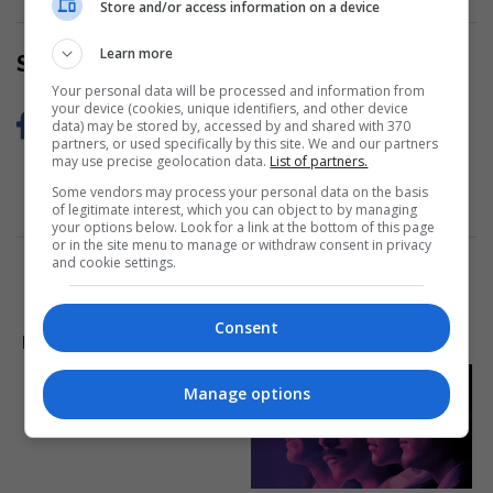
Store and/or access information on a device
Learn more
Share Now
Your personal data will be processed and information from
your device (cookies, unique identifiers, and other device
data) may be stored by, accessed by and shared with 370
partners, or used specifically by this site. We and our partners
may use precise geolocation data.
List of partners.
Some vendors may process your personal data on the basis
of legitimate interest, which you can object to by managing
your options below. Look for a link at the bottom of this page
or in the site menu to manage or withdraw consent in privacy
and cookie settings.
Consent
LAJME NGA INTERNETI
The Most Unexpected
Manage options
Wedding Dance Moments
Brainberries