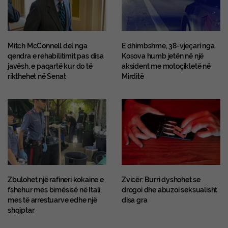
Mitch McConnell del nga
E dhimbshme, 38-vjeçari nga
qendra e rehabilitimit pas disa
Kosova humb jetën në një
javësh, e paqartë kur do të
aksident me motoçikletë në
rikthehet në Senat
Mirditë
Zbulohet një rafineri kokaine e
Zvicër: Burri dyshohet se
fshehur mes bimësisë në Itali,
drogoi dhe abuzoi seksualisht
mes të arrestuarve edhe një
disa gra
shqiptar