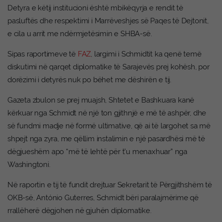
Detyra e këtij institucioni është mbikëqyrja e rendit të
pasluftës dhe respektimi i Marrëveshjes së Paqes të Dejtonit,
e cila u arrit me ndërmjetësimin e SHBA-së.
Sipas raportimeve të
FAZ
, largimi i Schmidtit ka qenë temë
diskutimi në qarqet diplomatike të Sarajevës prej kohësh, por
dorëzimi i detyrës nuk po bëhet me dëshirën e tij.
Gazeta zbulon se prej muajsh, Shtetet e Bashkuara kanë
kërkuar nga Schmidt në një ton gjithnjë e më të ashpër, dhe
së fundmi madje në formë ultimative, që ai të largohet sa më
shpejt nga zyra, me qëllim instalimin e një pasardhësi më të
dëgjueshëm apo “më të lehtë për t’u menaxhuar” nga
Washingtoni.
Në raportin e tij të fundit drejtuar Sekretarit të Përgjithshëm të
OKB-së, António Guterres, Schmidt bëri paralajmërime që
rrallëherë dëgjohen në gjuhën diplomatike.