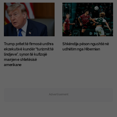
Trump pritet të firmosë urdhra
Shkëndija pëson ngushtë në
ekzekutivë kundër “turizmit të
udhëtim nga Hibernian
lindjeve”, synon të kufizojë
marrjen e shtetësisë
amerikane
Advertisement