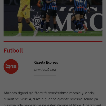
Futboll
Gazeta Express
10/05/2026 22:51
Atalanta siguroi një fitore të rëndësishme morale 3-2 ndaj
Milanit në Serie A, duke e çuar në gjashtë ndeshje serinë pa
humbje ndaj kuqezinjve në elitën italiane (4 fitore, 2 barazime).