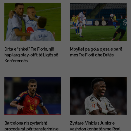
Drita e “shkel” Tre Fiorin, një
Mbyllet pa gola pjesa e parë
hap larg play-offit të Ligës së
mes Tre Fiorit dhe Dritës
Konferencës
Barcelona nis zyrtarisht
Zyrtare: Vinicius Junior e
procedurat për transferimin e
vazhdon kontratën me Real