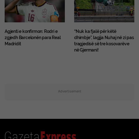
Agjenti e konfirmon: Rodri e
“Nuk ka fjalë për këtë
zgjedh Barcelonën para Real
dhimbje”, lagjja Nuhaj në zi pas
Madridit
tragjedisë së tre kosovarëve
në Gjermani!
Advertisement