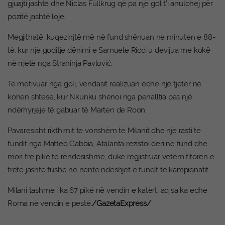
gjuajti jashtë dhe Niclas Füllkrug që pa një gol t’i anulohej për
pozitë jashtë loje.
Megjithatë, kuqezinjtë më në fund shënuan në minutën e 88-
të, kur një goditje dënimi e Samuele Ricci u devijua me kokë
në rrjetë nga Strahinja Pavlović.
Të motivuar nga goli, vendasit realizuan edhe një tjetër në
kohën shtesë, kur Nkunku shënoi nga penalltia pas një
ndërhyrjeje të gabuar të Marten de Roon.
Pavarësisht rikthimit të vonshëm të Milanit dhe një rasti të
fundit nga Matteo Gabbia, Atalanta rezistoi deri në fund dhe
mori tre pikë të rëndësishme, duke regjistruar vetëm fitoren e
tretë jashtë fushe në nëntë ndeshjet e fundit të kampionatit.
Milani tashmë i ka 67 pikë në vendin e katërt, aq sa ka edhe
Roma në vendin e pestë.
/GazetaExpress/