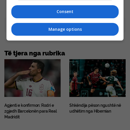
Consent
Advertisement
Manage options
Të tjera nga rubrika
Agjenti e konfirmon: Rodri e
Shkëndija pëson ngushtë në
zgjedh Barcelonën para Real
udhëtim nga Hibernian
Madridit