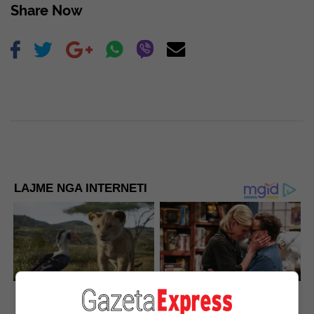
Share Now
LAJME NGA INTERNETI
Disney’s Live-Action Simba
Why Big Bang Theory Fans
Was Based On The Cutest
Despise These 8 Characters
Lion Cub Ever