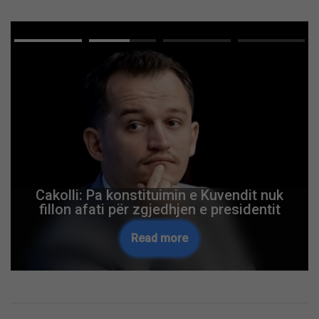
Cakolli: Pa konstituimin e Kuvendit nuk
fillon afati për zgjedhjen e presidentit
Read more