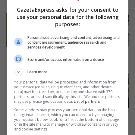
Brainberries
Brainberries
GazetaExpress asks for your consent to
use your personal data for the following
purposes:
Personalised advertising and content, advertising and
content measurement, audience research and
services development
Think You Know FIFA 2026?
It Might Be Quentin
These Facts May Surprise
Tarantino's Last Movie
Store and/or access information on a device
You
Brainberries
Brainberries
Learn more
The Insane True Stories
Your personal data will be processed and information from
Behind Cameron's Biggest
your device (cookies, unique identifiers, and other device
Films
data) may be stored by, accessed by and shared with 370
partners, or used specifically by this site. We and our partners
Brainberries
may use precise geolocation data.
List of partners.
Some vendors may process your personal data on the basis
Tarantino’s Latest Effort Will
of legitimate interest, which you can object to by managing
Probably Be His Best To
your options below. Look for a link at the bottom of this page
Date
or in the site menu to manage or withdraw consent in privacy
and cookie settings.
Brainberries