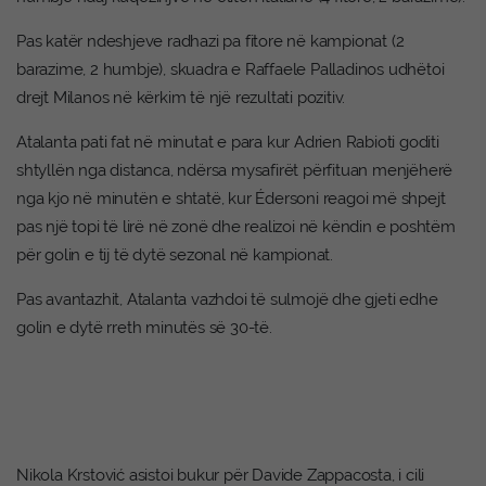
Pas katër ndeshjeve radhazi pa fitore në kampionat (2
barazime, 2 humbje), skuadra e Raffaele Palladinos udhëtoi
drejt Milanos në kërkim të një rezultati pozitiv.
Atalanta pati fat në minutat e para kur Adrien Rabioti goditi
shtyllën nga distanca, ndërsa mysafirët përfituan menjëherë
nga kjo në minutën e shtatë, kur Édersoni reagoi më shpejt
pas një topi të lirë në zonë dhe realizoi në këndin e poshtëm
për golin e tij të dytë sezonal në kampionat.
Pas avantazhit, Atalanta vazhdoi të sulmojë dhe gjeti edhe
golin e dytë rreth minutës së 30-të.
Nikola Krstović asistoi bukur për Davide Zappacosta, i cili