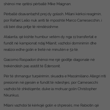
shënoi me qetësi përballë Mike Maignan.
Përballë disavantazhit prej dy golash, Milani kërkoi reagimin,
por Rafael Leão nuk arriti të mposhtë Marco Carnesecchin, i
cili bëri disa pritje të rëndësishme.
Atalanta, që kishte humbur vetëm dy nga 11 transfertat e
fundit në kampionat ndaj Milanit, vazhdoi dominimin dhe
realizoi edhe golin e tretë në minutën e 51-të.
Giacomo Raspadori shënoi me një goditje diagonale në
trekëndësh pas asistit të Édersonit.
Për të shmangur turpërimin, skuadra e Massimiliano Allegri rriti
presionin në pjesën e fundit të ndeshjes, por Carnesecchi
vazhdoi të shkëlqente, duke ia mohuar golin Christopher
Nkunkus.
Milani vazhdoi të kërkojë golin e shpresës, me Rabiotin që