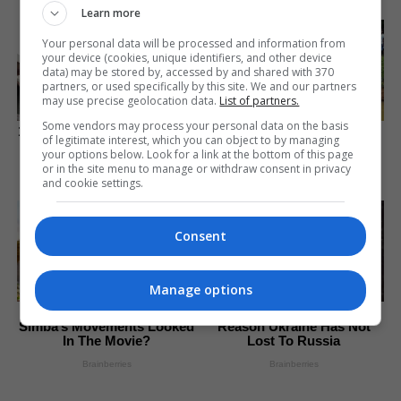
Learn more
Your personal data will be processed and information from
your device (cookies, unique identifiers, and other device
data) may be stored by, accessed by and shared with 370
partners, or used specifically by this site. We and our partners
may use precise geolocation data.
List of partners.
Some vendors may process your personal data on the basis
10 Tallest Women You Won't
The Massive Snake That's
of legitimate interest, which you can object to by managing
Believe Exist
Redefining 'Giant'—Bigger
your options below. Look for a link at the bottom of this page
Than Anacondas
Brainberries
or in the site menu to manage or withdraw consent in privacy
Brainberries
and cookie settings.
Consent
Manage options
Did You Notice How Natural
This Movie Is The Main
Simba’s Movements Looked
Reason Ukraine Has Not
In The Movie?
Lost To Russia
Brainberries
Brainberries