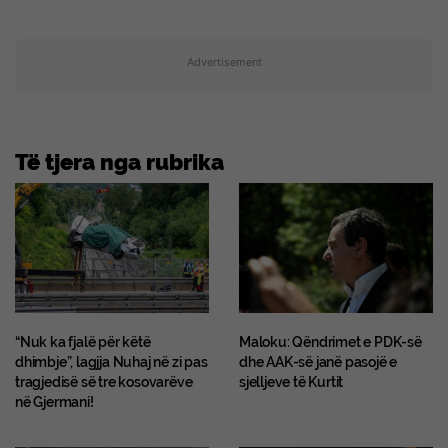
Advertisement
Të tjera nga rubrika
“Nuk ka fjalë për këtë
Maloku: Qëndrimet e PDK-së
dhimbje”, lagjja Nuhaj në zi pas
dhe AAK-së janë pasojë e
tragjedisë së tre kosovarëve
sjelljeve të Kurtit
në Gjermani!