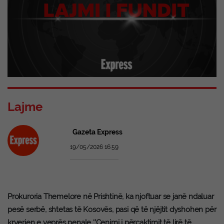
Lajme
Gazeta Express
19/05/2026 16:59
Prokuroria Themelore në Prishtinë, ka njoftuar se janë ndaluar
pesë serbë, shtetas të Kosovës, pasi që të njëjtit dyshohen për
kryerjen e veprës penale ‘’Cenimi i përcaktimit të lirë të