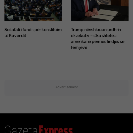
Sot afati i fundit për konstituim
Trump nënshkruan urdhrin
të Kuvendit
ekzekutiv – s’ka shtetësi
amerikane përmes lindjes së
fëmijëve
Advertisement