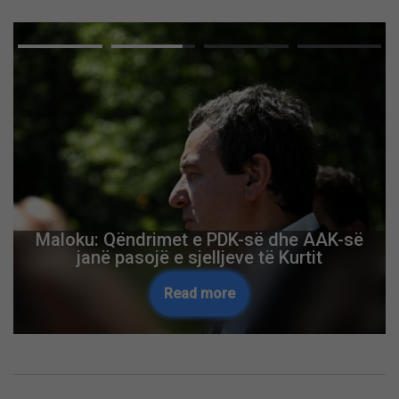
Advertisement
Kolona deri në një orë pritje, ja gjendja në
pikëkalimet kufitare
Read more
Skip Ad ❯