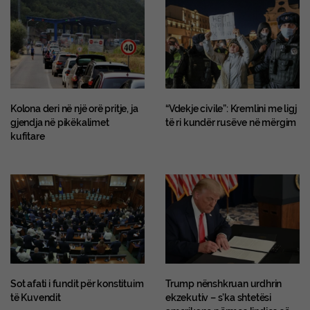
Kolona deri në një orë pritje, ja
“Vdekje civile”: Kremlini me ligj
gjendja në pikëkalimet
të ri kundër rusëve në mërgim
kufitare
Sot afati i fundit për konstituim
Trump nënshkruan urdhrin
të Kuvendit
ekzekutiv – s’ka shtetësi
amerikane përmes lindjes së