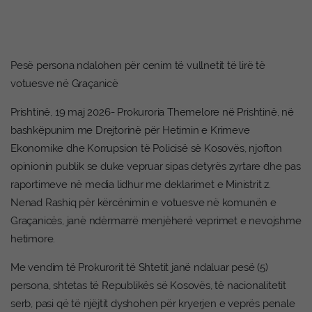
Pesë persona ndalohen për cenim të vullnetit të lirë të
votuesve në Graçanicë
Prishtinë, 19 maj 2026- Prokuroria Themelore në Prishtinë, në
bashkëpunim me Drejtorinë për Hetimin e Krimeve
Ekonomike dhe Korrupsion të Policisë së Kosovës, njofton
opinionin publik se duke vepruar sipas detyrës zyrtare dhe pas
raportimeve në media lidhur me deklarimet e Ministrit z.
Nenad Rashiq për kërcënimin e votuesve në komunën e
Graçanicës, janë ndërmarrë menjëherë veprimet e nevojshme
hetimore.
Me vendim të Prokurorit të Shtetit janë ndaluar pesë (5)
persona, shtetas të Republikës së Kosovës, të nacionalitetit
serb, pasi që të njëjtit dyshohen për kryerjen e veprës penale