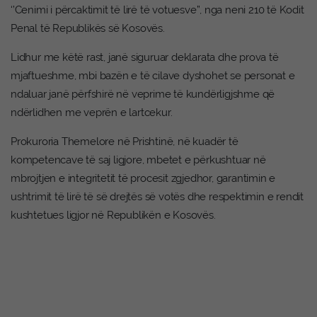
‘’Cenimi i përcaktimit të lirë të votuesve’’, nga neni 210 të Kodit
Penal të Republikës së Kosovës.
Lidhur me këtë rast, janë siguruar deklarata dhe prova të
mjaftueshme, mbi bazën e të cilave dyshohet se personat e
ndaluar janë përfshirë në veprime të kundërligjshme që
ndërlidhen me veprën e lartcekur.
Prokuroria Themelore në Prishtinë, në kuadër të
kompetencave të saj ligjore, mbetet e përkushtuar në
mbrojtjen e integritetit të procesit zgjedhor, garantimin e
ushtrimit të lirë të së drejtës së votës dhe respektimin e rendit
kushtetues ligjor në Republikën e Kosovës.