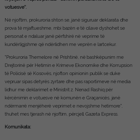
votuesve’’.
Në njoftim, prokuroria shton se, janë siguruar deklarata dhe
prova të mjaftueshme, mbi bazën e të cilave dyshohet se
personat e ndaluar janë përfshirë në veprime të
kundërligjshme që ndërlidhen me veprën e lartcekur.
”Prokuroria Themelore në Prishtinë, në bashkëpunim me
Drejtorinë për Hetimin e Krimeve Ekonomike dhe Korrupsion
të Policisë së Kosovës, njofton opinionin publik se duke
vepruar sipas detyrës zyrtare dhe pas raportimeve në media
lidhur me deklarimet e Ministrit z. Nenad Rashiq për
kërcënimin e votuesve në komunën e Graçanicës, janë
ndërmarrë menjëherë veprimet e nevojshme hetimore”,
thuhet mes tjerash në njoftim, përcjell Gazeta Express.
Komunikata: