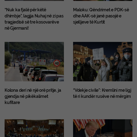
“Nuk ka fjalë për këtë
Maloku: Qëndrimet e PDK-së
dhimbje”, lagjja Nuhaj në zi pas
dhe AAK-së janë pasojë e
tragjedisë së tre kosovarëve
sjelljeve të Kurtit
në Gjermani!
Kolona deri në një orë pritje, ja
“Vdekje civile”: Kremlini me ligj
gjendja në pikëkalimet
të ri kundër rusëve në mërgim
kufitare