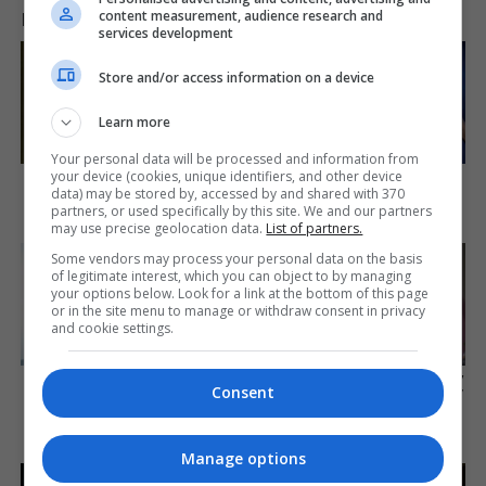
content measurement, audience research and
LAJME NGA INTERNETI
services development
Store and/or access information on a device
Learn more
Your personal data will be processed and information from
How Did They Get Gina
Did They Lie To Us In This
your device (cookies, unique identifiers, and other device
Carano To Take It All Back?
Movie?
data) may be stored by, accessed by and shared with 370
partners, or used specifically by this site. We and our partners
Brainberries
Brainberries
may use precise geolocation data.
List of partners.
Some vendors may process your personal data on the basis
of legitimate interest, which you can object to by managing
your options below. Look for a link at the bottom of this page
or in the site menu to manage or withdraw consent in privacy
and cookie settings.
Magnetic Floating Bed: All
Mystery Solved: Here's Why
Consent
That Luxury For Mere $1.6
These 9 Actors Left Their TV
Mil?
Shows
Brainberries
Brainberries
Manage options