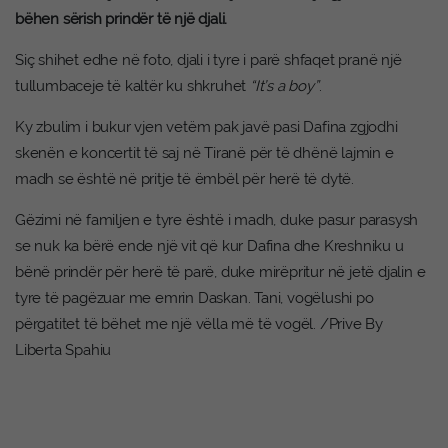
bëhen sërish prindër të një djali.
Siç shihet edhe në foto, djali i tyre i parë shfaqet pranë një
tullumbaceje të kaltër ku shkruhet
“It’s a boy”
.
Ky zbulim i bukur vjen vetëm pak javë pasi Dafina zgjodhi
skenën e koncertit të saj në Tiranë për të dhënë lajmin e
madh se është në pritje të ëmbël për herë të dytë.
Gëzimi në familjen e tyre është i madh, duke pasur parasysh
se nuk ka bërë ende një vit që kur Dafina dhe Kreshniku u
bënë prindër për herë të parë, duke mirëpritur në jetë djalin e
tyre të pagëzuar me emrin Daskan. Tani, vogëlushi po
përgatitet të bëhet me një vëlla më të vogël. /Prive By
Liberta Spahiu