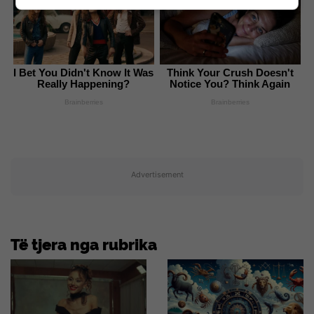
I Bet You Didn't Know It Was
Think Your Crush Doesn't
Really Happening?
Notice You? Think Again
Brainberries
Brainberries
Advertisement
Të tjera nga rubrika