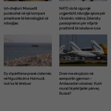
Ish-drejtori i Mossadit
NATO do të sigurojë
punësohet në një kompani
urgjentisht mbrojtje ajrore për
amerikane të teknologjisë së
Ukrainën, ndërsa Zelensky
mbrojtjes
paralajmëron për rritje të
prodhimit të raketave ruse
Dy shpërthime pranë cisternës
Droni me eksploziv në
në Ngushticën e Hormuzit,
aeroportin gjerman –
nuk ka të lënduar
Ambasadori ukrainas: Kush
mund të jetë tjetër përveç
Rusisë?