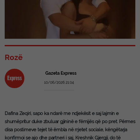
Rozë
Gazeta Express
10/06/2026 21:04
Dafina Zeqiri, sapo ka ndarë me ndjekësit e saj lajmin e
shumëpritur duke zbuluar gjininë e fëmijës që po pret. Përmes
disa postimeve tejet të ëmbla në rrjetet sociale, këngëtarja
konfirmoi se ajo dhe partneri i saj, Kreshnik Gjergji, do të