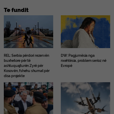
Te fundit
REL: Serbia përdori rezervën
DW: Pagjumësia nga
buxhetore për të
nxehtësia, problem serioz në
ashtuquajturën Zyrë për
Evropë
Kosovën, fshehu shumat për
disa projekte