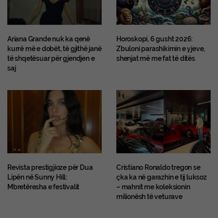
Ariana Grande nuk ka qenë
Horoskopi, 6 gusht 2026:
kurrë më e dobët, të gjithë janë
Zbuloni parashikimin e yjeve,
të shqetësuar për gjendjen e
shenjat më me fat të ditës
saj
Revista prestigjioze për Dua
Cristiano Ronaldo tregon se
Lipën në Sunny Hill:
çka ka në garazhin e tij luksoz
Mbretëresha e festivalit
– mahnit me koleksionin
milionësh të veturave