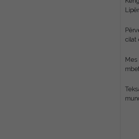
Këng
Lipën
Përv
cilat
Mes 
mbet
Teksa
mund