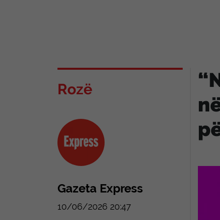
“N
Rozë
në
pë
Gazeta Express
10/06/2026 20:47