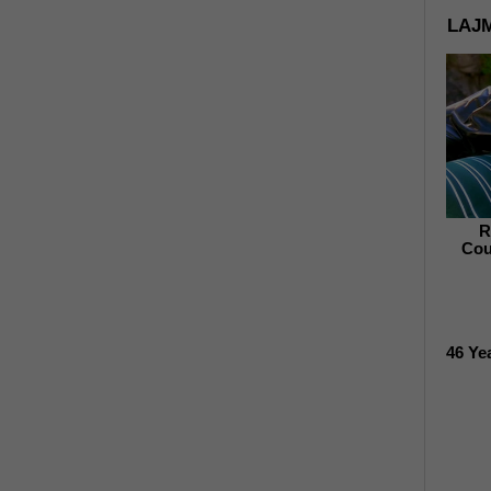
LAJM
R
Cou
46 Ye