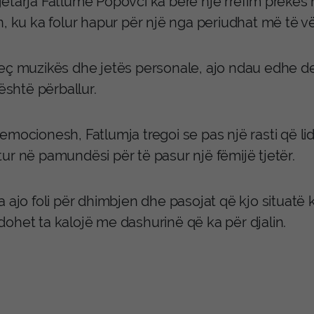
ëtarja Fatlume Popovci ka bërë një rrëfim prekë
, ku ka folur hapur për një nga periudhat më të vës
eç muzikës dhe jetës personale, ajo ndau edhe de
 është përballur.
emocionesh, Fatlumja tregoi se pas një rasti që li
ur në pamundësi për të pasur një fëmijë tjetër.
 ajo foli për dhimbjen dhe pasojat që kjo situatë k
ohet ta kalojë me dashurinë që ka për djalin.