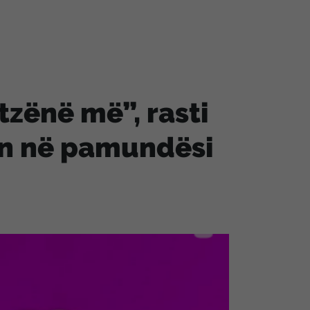
zënë më”, rasti
en në pamundësi