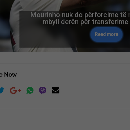
Aksident mes një treni dhe një
Kosovë, lëndohet një
Read more
re Now