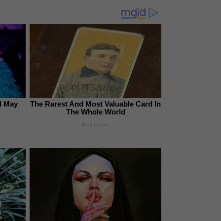
4 May
The Rarest And Most Valuable Card In
The Whole World
Brainberries