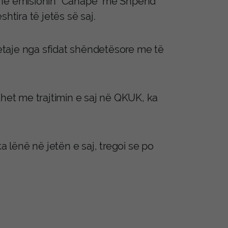
s në emisionin “Canapé” me Shpend
htira të jetës së saj.
taje nga sfidat shëndetësore me të
dhet me trajtimin e saj në QKUK, ka
a lënë në jetën e saj, tregoi se po