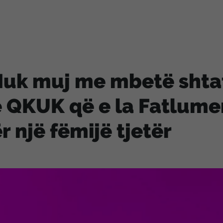
uk muj me mbetë shtat
 QKUK që e la Fatlum
r një fëmijë tjetër