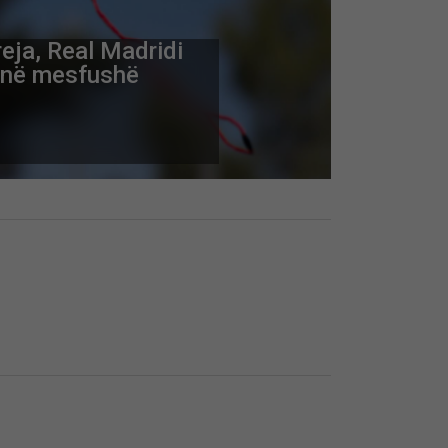
 veture në Fushë
 person
Skip Ad ❯