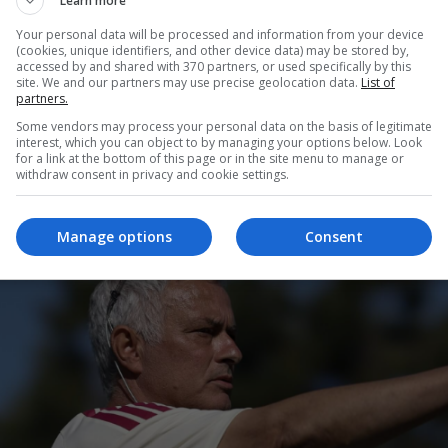
Learn more
Your personal data will be processed and information from your device
(cookies, unique identifiers, and other device data) may be stored by,
accessed by and shared with 370 partners, or used specifically by this
site. We and our partners may use precise geolocation data.
List of
partners.
Some vendors may process your personal data on the basis of legitimate
interest, which you can object to by managing your options below. Look
for a link at the bottom of this page or in the site menu to manage or
withdraw consent in privacy and cookie settings.
Advertiseme
Manage options
Consent