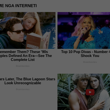
E NGA INTERNETI
emember Them? These '90s
Top 10 Pop Divas - Number 
ples Defined An Era—See The
Shock You
Complete List
Brainberries
Brainberries
ars Later, The Blue Lagoon Stars
Look Unrecognizable
Brainberries