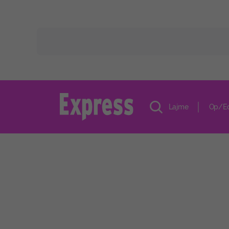
Lajme
Op/E