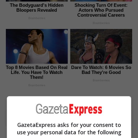
The Bodyguard's Hidden
Shocking Turn Of Event:
Bloopers Revealed
Actors Who Pursued
Controversial Careers
Brainberries
Brainberries
Top 8 Movies Based On Real
Dare To Watch: 6 Movies So
Life. You Have To Watch
Bad They're Good
Them!
Brainberries
Brainberries
Advertisement
GazetaExpress asks for your consent to
use your personal data for the following