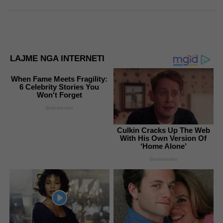
LAJME NGA INTERNETI
When Fame Meets Fragility:
6 Celebrity Stories You
Won't Forget
Brainberries
Culkin Cracks Up The Web
With His Own Version Of
‘Home Alone’
Brainberries