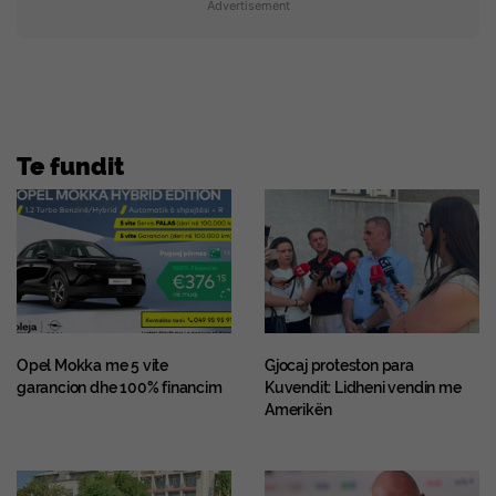
Advertisement
Te fundit
Opel Mokka me 5 vite
Gjocaj proteston para
garancion dhe 100% financim
Kuvendit: Lidheni vendin me
Amerikën