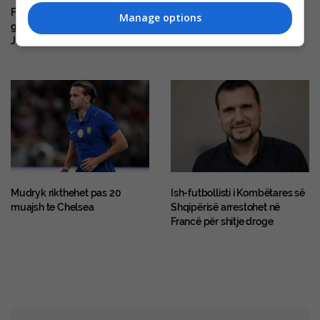
Fjalët e para të Zhegrovës pas
Zbulohen klubet e
Manage options
golit të parë në fanellën e
Premierligës të cilave u është
Juventusit
vetofruar Leao
Mudryk rikthehet pas 20
Ish-futbollisti i Kombëtares së
muajsh te Chelsea
Shqipërisë arrestohet në
Francë për shitje droge