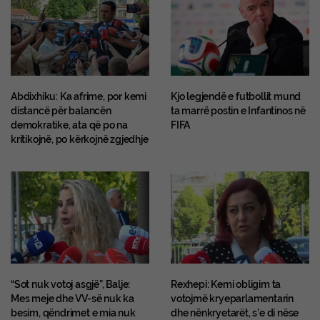
Abdixhiku: Ka afrime, por kemi
Kjo legjendë e futbollit mund
distancë për balancën
ta marrë postin e Infantinos në
demokratike, ata që po na
FIFA
kritikojnë, po kërkojnë zgjedhje
“Sot nuk votoj asgjë”, Balje:
Rexhepi: Kemi obligim ta
Mes meje dhe VV-së nuk ka
votojmë kryeparlamentarin
besim, qëndrimet e mia nuk
dhe nënkryetarët, s’e di nëse