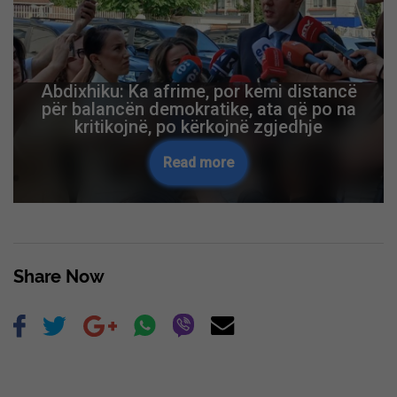
Abdixhiku: Ka afrime, por kemi distancë
për balancën demokratike, ata që po na
kritikojnë, po kërkojnë zgjedhje
Read more
Share Now