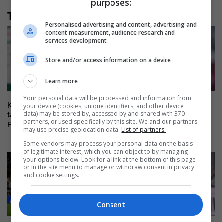
purposes:
Të tjera nga rubrika
Personalised advertising and content, advertising and
content measurement, audience research and
services development
Store and/or access information on a device
Learn more
Your personal data will be processed and information from
Kjo legjendë e futbollit mund
Diomande është “Cristiano
your device (cookies, unique identifiers, and other device
data) may be stored by, accessed by and shared with 370
ta marrë postin e Infantinos në
Ronaldo i ri”, të paktën për
partners, or used specifically by this site. We and our partners
FIFA
pritshmëritë dhe çmimin
may use precise geolocation data.
List of partners.
Some vendors may process your personal data on the basis
of legitimate interest, which you can object to by managing
your options below. Look for a link at the bottom of this page
or in the site menu to manage or withdraw consent in privacy
and cookie settings.
Consent