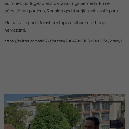
Sulmuesi portugez u asistua bukur nga Semedo, kurse
përballë me portierin, Ronaldo goditi krejtësisht jashtë porte.
Më pas, ai e goditi fuqishëm topin e kthyer në shenjë
nervozizmi.
https://twitter.com/ak57ks/status/2064799310592483559/video/1