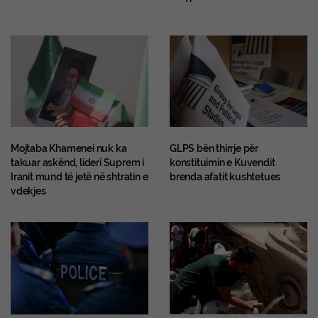
Mojtaba Khamenei nuk ka
GLPS bën thirrje për
takuar askënd, lideri Suprem i
konstituimin e Kuvendit
Iranit mund të jetë në shtratin e
brenda afatit kushtetues
vdekjes