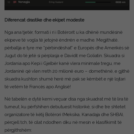
Diferencat drastike dhe ekipet modeste
Nga ana tjetër, formati i ri i Botërorit u ka dhënë mundësinë
ekipeve të vogla të jetojnë ëndrrën e madhe. Megjithatë,
përballja e tyre me “përbindëshat” e Europës dhe Amerikës së
Jugut do të jetë si përplasja e Davidit me Goliatin. Skuadra si
Jordania apo Kepi i Gjelbër kanë vlera minimale tregu, me
Jordaninë që vlen rreth 20 milionë euro – domethënë, e gjithë
skuadra kushton shumë herë më pak se këmbët e një lojtari
të vetëm të Francës apo Anglisë!
Në tabelën e dytë kemi veçuar disa nga skuadrat më të lira të
turneut, ku përfshihen debutuesit historikë, si dhe tre shtetet
organizatore të këtij Botërori (Meksika, Kanadaja dhe SHBA),
përcjell tch, të cilat ndodhen diku në mesin e klasifikimit të
përgjithshëm: