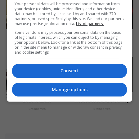
Your personal data will be processed and information from
your device (cookies, unique identifiers, and other device
data) may be stored by, accessed by and shared with 370
partners, or used specifically by this site. We and our partners
may use precise geolocation data.
List of partners.
Some vendors may process your personal data on the basis
How Does "Darkest Hour"
From Baddies To
of legitimate interest, which you can object to by managing
Spotted Secrets That No
Sweethearts: These 9
your options below. Look for a link at the bottom of this page
One Knew?
Actresses Can Do It All
or in the site menu to manage or withdraw consent in privacy
Brainberries
Brainberries
and cookie settings.
Consent
Manage options
10 Tallest Women You Won't
If Looks Could Kill, These
Believe Exist
Women Would Be On Top
Brainberries
Brainberries