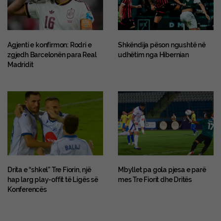
Agjenti e konfirmon: Rodri e
Shkëndija pëson ngushtë në
zgjedh Barcelonën para Real
udhëtim nga Hibernian
Madridit
Drita e “shkel” Tre Fiorin, një
Mbyllet pa gola pjesa e parë
hap larg play-offit të Ligës së
mes Tre Fiorit dhe Dritës
Konferencës