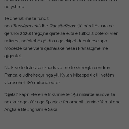
ndryshme.
Të dhënat më të fundit
nga
Transfermarkt
dhe
TransferRoom
(të përditësuara në
qershor 2026) tregojnë qartë se elita e futbollit botëror vlen
miliarda, ndërkohë që disa nga ekipet debutuese apo
modeste kanë vlera qesharake nëse i krahasojmë me
gjigantët.
Në krye të listës së skuadrave më të shtrenjta qëndron
Franca, e udhëhequr nga ylli Kylian Mbappé (i cili i vetëm
vlerësohet 180 milionë euro).
“Gjelat” kapin vlerën e frikshme të 1.56 miliardë eurove, të
ndjekur nga afër nga Spanja e fenomenit Lamine Yamal dhe
Anglia e Bellingham e Saka.