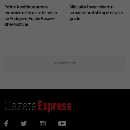
Policia konfiskon armë e
Sllovakia thyen rekordin,
municion në tri raste të ndara
temperaturat shkojnë në 42.2
në Podujevë, Fushë Kosovë
gradë
dhe Prishtinë
Advertisement