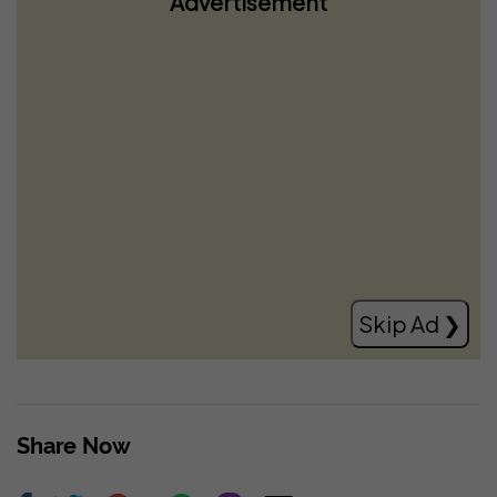
Advertisement
Mojtaba Khamenei nuk ka takuar askënd,
lideri Suprem i Iranit mund të jetë në
shtratin e vdekjes
Read more
Skip Ad ❯
Share Now