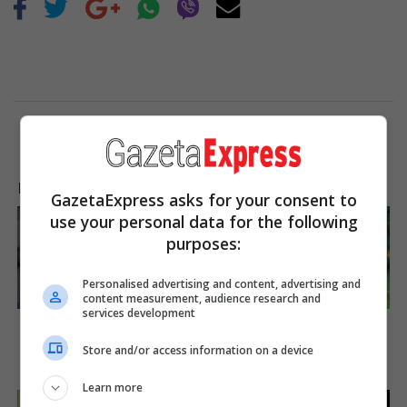
LAJME NGA INTERNETI
GazetaExpress asks for your consent to
use your personal data for the following
purposes:
Personalised advertising and content, advertising and
content measurement, audience research and
services development
It's Not Your Typical Family:
The Influencer Who Went
Each Member Has This
Viral For Inspiring GRWMs
Unique Trait!
Store and/or access information on a device
Brainberries
Brainberries
Learn more