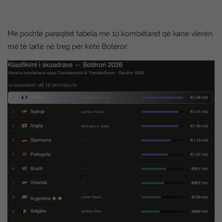
Më poshtë paraqitet tabela me 10 kombëtaret që kanë vlerën
më të lartë në treg për këtë Botëror: