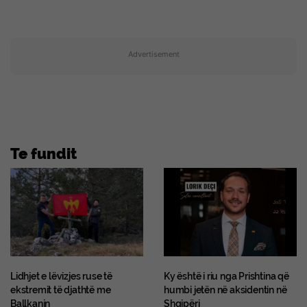
Advertisement
Te fundit
Lidhjet e lëvizjes ruse të
Ky është i riu nga Prishtina që
ekstremit të djathtë me
humbi jetën në aksidentin në
Ballkanin
Shqipëri