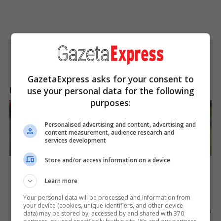
GazetaExpress asks for your consent to
LAJME NGA INTERNETI
use your personal data for the following
purposes:
Personalised advertising and content, advertising and
content measurement, audience research and
services development
You Wouldn't Believe It If It
Her Story Isn't What You
Store and/or access information on a device
Wasn't Caught On Camera!
Think—You''ll Be Surprised
Learn more
Brainberries
Brainberries
Your personal data will be processed and information from
Sensational Seductress:
It's The End Of The Road:
your device (cookies, unique identifiers, and other device
Demi Moore's Most
The Worst TV Series Finales
data) may be stored by, accessed by and shared with 370
Scandalous Performances
Of All Time