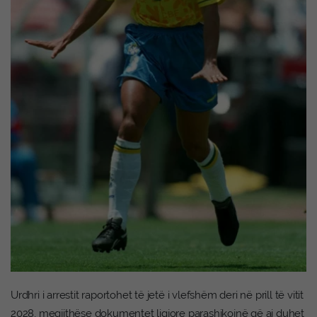
Urdhri i arrestit raportohet të jetë i vlefshëm deri në prill të vitit
2028, megjithëse dokumentet ligjore parashikojnë që ai duhet