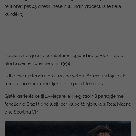
të lirohet pas 45 ditësh, nëse nuk lindin procedura të tjera
kundër tij.
Rocha ishte pjesë e kombëtares legjendare të Brazilit që e
fitoi Kupën e Botës në vitin 1994.
Edhe pse një lëndim e kufizoi në vetëm 64 minuta lojë gjatë
turneut, ai e mori medaljen e kampionit të botës.
Gjatë karrierës së tij 17-vjeçare, ai i regjistroi 38 paraqitje me
fanellën e Brazilit dhe luajti për klube të njohura si Real Madrid
dhe Sporting CP.