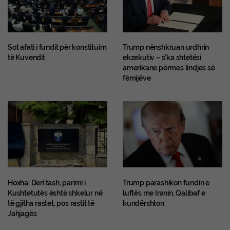
Sot afati i fundit për konstituim
Trump nënshkruan urdhrin
të Kuvendit
ekzekutiv – s’ka shtetësi
amerikane përmes lindjes së
fëmijëve
Hoxha: Deri tash, parimi i
Trump parashikon fundin e
Kushtetutës është shkelur në
luftës me Iranin, Qalibaf e
të gjitha rastet, pos rastit të
kundërshton
Jahjagës