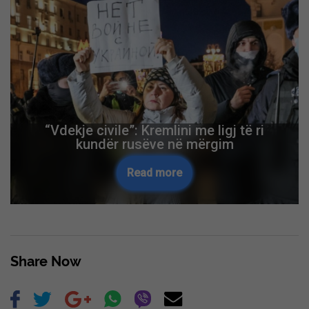
Sot afati i fundit për konstituim të
Kuvendit
Read more
Skip Ad ❯
Share Now