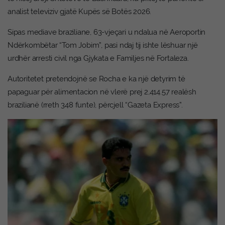
analist televiziv gjatë Kupës së Botës 2026.
Sipas mediave braziliane, 63-vjeçari u ndalua në Aeroportin
Ndërkombëtar “Tom Jobim”, pasi ndaj tij ishte lëshuar një
urdhër arresti civil nga Gjykata e Familjes në Fortaleza.
Autoritetet pretendojnë se Rocha e ka një detyrim të
papaguar për alimentacion në vlerë prej 2,414.57 realësh
brazilianë (rreth 348 funte), përcjell “Gazeta Express”.