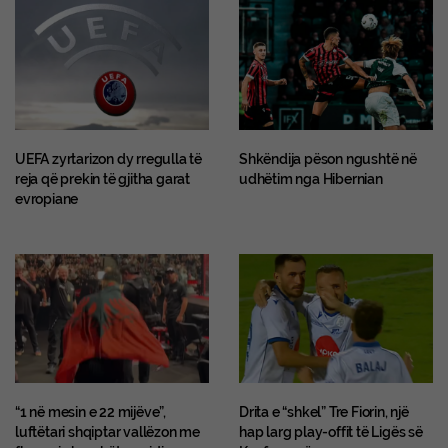
UEFA zyrtarizon dy rregulla të
Shkëndija pëson ngushtë në
reja që prekin të gjitha garat
udhëtim nga Hibernian
evropiane
“1 në mesin e 22 mijëve”,
Drita e “shkel” Tre Fiorin, një
luftëtari shqiptar vallëzon me
hap larg play-offit të Ligës së
flamurin kombëtar midis
Konferencës