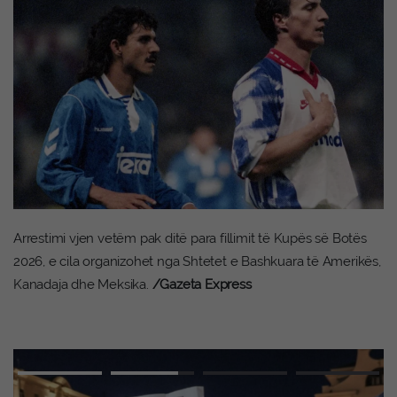
Arrestimi vjen vetëm pak ditë para fillimit të Kupës së Botës
2026, e cila organizohet nga Shtetet e Bashkuara të Amerikës,
Kanadaja dhe Meksika.
/Gazeta Express
Advertisement