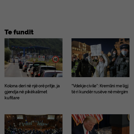
Te fundit
Kolona deri në një orë pritje, ja
“Vdekje civile”: Kremlini me ligj
gjendja në pikëkalimet
të ri kundër rusëve në mërgim
kufitare