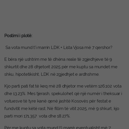
Postimi i plotë:
Sa vota mund t’i marrin LDK + Lista Vjosa më 7 qershor?
E bëra një ushtrim me të dhëna reale të zgjedhjeve të 9
shkurtit dhe 28 dhjetorit 2025 për me kuptu sa mundet me
shku, hipotetikisht, LDK në zgjedhjet e ardhshme.
Kjo parti pati fat të keq më 28 dhjetor me vetëm 126,102 vota
dhe 13.23%. Mes tjerash, spekulohet që një numër i theksuar i
votuesve të tyre kanë qenë jashtë Kosovës për festat e
fundvitit me këtë rast. Në fillim të vitit 2025, më 9 shkurt, kjo
parti mori 171,357 vota dhe 18.27%.
Për me kuptu sa vota mund t’i marrë eventualisht më 7