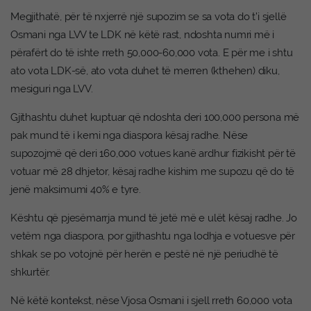
Megjithatë, për të nxjerrë një supozim se sa vota do t’i sjellë
Osmani nga LVV te LDK në këtë rast, ndoshta numri më i
përafërt do të ishte rreth 50,000-60,000 vota. E për me i shtu
ato vota LDK-së, ato vota duhet të merren (kthehen) diku,
mesiguri nga LVV.
Gjithashtu duhet kuptuar që ndoshta deri 100,000 persona më
pak mund të i kemi nga diaspora kësaj radhe. Nëse
supozojmë që deri 160,000 votues kanë ardhur fizikisht për të
votuar më 28 dhjetor, kësaj radhe kishim me supozu që do të
jenë maksimumi 40% e tyre.
Kështu që pjesëmarrja mund të jetë më e ulët kësaj radhe. Jo
vetëm nga diaspora, por gjithashtu nga lodhja e votuesve për
shkak se po votojnë për herën e pestë në një periudhë të
shkurtër.
Në këtë kontekst, nëse Vjosa Osmani i sjell rreth 60,000 vota