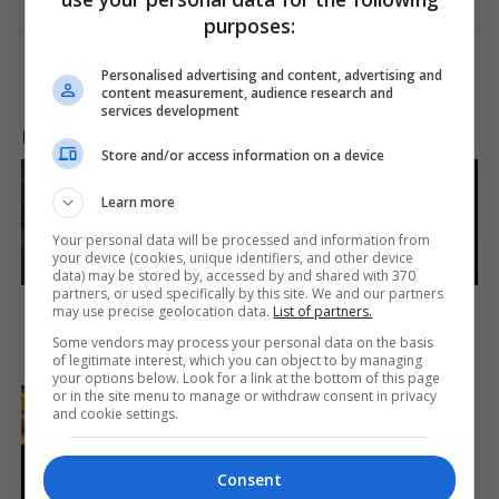
purposes:
Personalised advertising and content, advertising and
content measurement, audience research and
services development
LAJME NGA INTERNETI
Store and/or access information on a device
Learn more
Your personal data will be processed and information from
your device (cookies, unique identifiers, and other device
data) may be stored by, accessed by and shared with 370
partners, or used specifically by this site. We and our partners
Dare To Watch: 6 Movies So
Hidden Sins: 15 Bible
may use precise geolocation data.
List of partners.
Bad They're Good
Prohibited Acts We All
Commit!
Some vendors may process your personal data on the basis
Brainberries
of legitimate interest, which you can object to by managing
Brainberries
your options below. Look for a link at the bottom of this page
or in the site menu to manage or withdraw consent in privacy
Enter A World Of
and cookie settings.
Weirdness: 8 Horror Movies
Where Nobody Dies
Brainberries
Consent