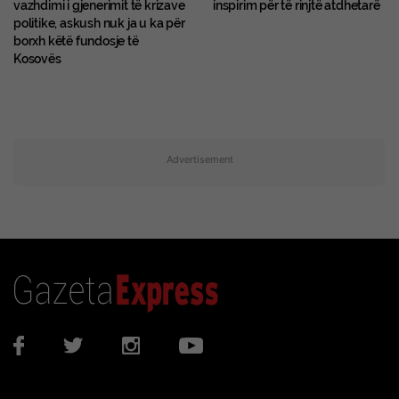
vazhdimi i gjenerimit të krizave
inspirim për të rinjtë atdhetarë
politike, askush nuk ja u ka për
borxh këtë fundosje të
Kosovës
Advertisement