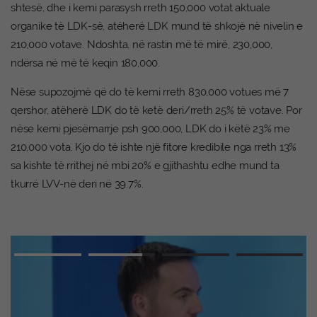
shtesë, dhe i kemi parasysh rreth 150,000 votat aktuale
organike të LDK-së, atëherë LDK mund të shkojë në nivelin e
210,000 votave. Ndoshta, në rastin më të mirë, 230,000,
ndërsa në më të keqin 180,000.
Nëse supozojmë që do të kemi rreth 830,000 votues më 7
qershor, atëherë LDK do të ketë deri/rreth 25% të votave. Por
nëse kemi pjesëmarrje psh 900,000, LDK do i këtë 23% me
210,000 vota. Kjo do të ishte një fitore kredibile nga rreth 13%
sa kishte të rrithej në mbi 20% e gjithashtu edhe mund ta
tkurrë LVV-në deri në 39.7%.