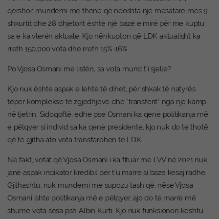
qershor, mundemi me thënë që ndoshta një mesatare mes 9
shkurtit dhe 28 dhjetorit është një bazë e mirë për me kuptu
sa e ka vlerën aktuale. Kjo nënkupton që LDK aktualisht ka
rreth 150,000 vota dhe rreth 15%-16%.
Po Vjosa Osmani me listën, sa vota mund t’i sjellë?
Kjo nuk është aspak e lehtë të dihet, për shkak të natyrës
tepër komplekse të zgjedhjeve dhe “transferit” nga një kamp
në tjetrin. Sidoqoftë, edhe pse Osmani ka qenë politikanja më
e pëlqyer si individ sa ka qenë presidente, kjo nuk do të thotë
që të gjitha ato vota transferohen te LDK.
Në fakt, votat që Vjosa Osmani i ka fituar me LVV në 2021 nuk
janë aspak indikator kredibil për t’u marrë si bazë kësaj radhe.
Gjithashtu, nuk mundemi me supozu tash që, nëse Vjosa
Osmani ishte politikanja më e pëlqyer, ajo do të marrë më
shumë vota sesa psh Albin Kurti. Kjo nuk funksionon kështu.