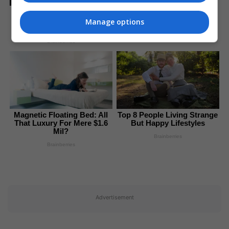
Gina Carano Finally Admits
What Some Suspected All
Manage options
Along
Brainberries
Magnetic Floating Bed: All
Top 8 People Living Strange
That Luxury For Mere $1.6
But Happy Lifestyles
Mil?
Brainberries
Brainberries
Advertisement