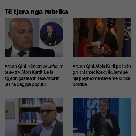
Të tjera nga rubrika
Ardian Gjini i kërkon ballafaqim
Ardian Gjini: Albin Kurti po i bën
televiziv Albin Kurtit: Le ta
grushtshtet Kosovës, jemi në
zgjedh gazetarin, televizionin,
një prej momenteve më kritike
le t’na dëgjojë populli
politike