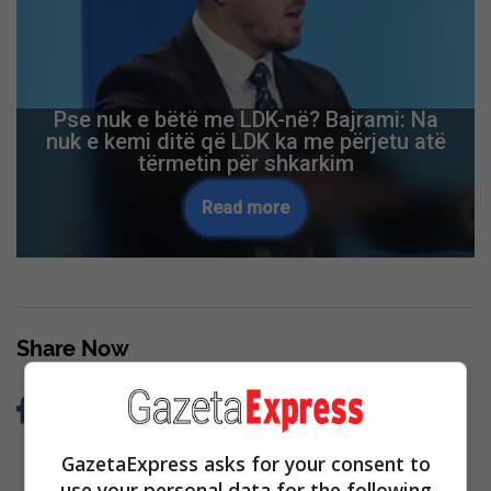
Pse nuk e bëtë me LDK-në? Bajrami: Na
nuk e kemi ditë që LDK ka me përjetu atë
tërmetin për shkarkim
Read more
Share Now
GazetaExpress asks for your consent to
use your personal data for the following