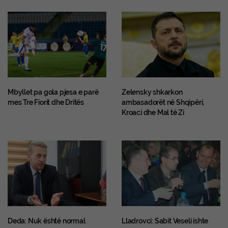
Mbyllet pa gola pjesa e parë
Zelensky shkarkon
mes Tre Fiorit dhe Dritës
ambasadorët në Shqipëri,
Kroaci dhe Mal të Zi
Deda: Nuk është normal
Lladrovci: Sabit Veseli ishte