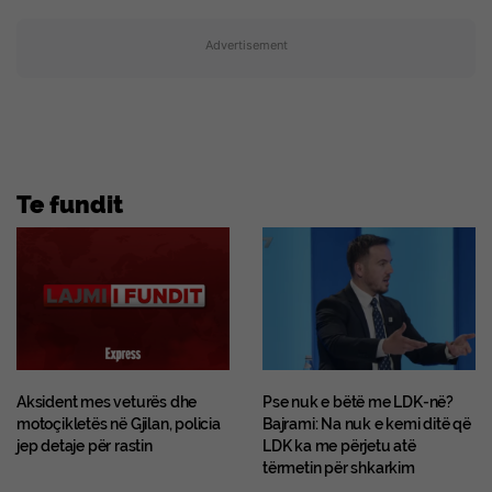
Advertisement
Te fundit
Aksident mes veturës dhe
Pse nuk e bëtë me LDK-në?
motoçikletës në Gjilan, policia
Bajrami: Na nuk e kemi ditë që
jep detaje për rastin
LDK ka me përjetu atë
tërmetin për shkarkim