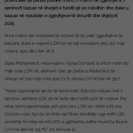
potenciale që partitë politike mund t’i marrin në zgjedhjet e 7
qershorit bazuar në lëvizjet e fundit që po ndodhin dhe duke u
bazuar në rezultatin e zgjedhjeve të shkurtit dhe dhjetorit
2025.
Ai ka marrë një mesatare të votave të dy palë zgjedhjeve të
kaluara, duke e nxjerrë LDK’në në një mesatare prej 150 mijë
votave, apo diku tek 16 %.
Sipas Muharremit, nëse kalimi i Vjosa Osmanit ia shton rreth 60
mijë vota LDK-së, atëherë i bie që partia e Abdixhikut të
shkojë në 210 mijë vota apo 23 %, derisa LVV të bie në 39.7
“Nëse supozojmë që do të kemi rreth 830,000 votues më 7
qershor, atëherë LDK do të ketë deri/rreth 25% të votave. Por
nëse kemi pjesëmarrje psh 900,000, LDK do i këtë 23% me
210,000 vota. Kjo do të ishte një fitore kredibile nga rreth 13%
sa kishte të rritej në mbi 20% e gjithashtu edhe mund ta tkurrë
LVV-në deri në 39.7%.”, ka shkruar ai.