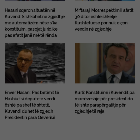
Hasani sqaron situatën në
Miftaraj: Mosrespektimi i afatit
Kuvend: S’shkohet në zgjedhje
30 ditor është shkelje
me automatizëm nëse s’ka
Kushtetuese por nuk e çon
konstituim, pasojat juridike
vendin në zgjedhje
pas afatit janë më të rënda
Enver Hasani: Pas betimit të
Kurti: Konstituimi i Kuvendit pa
Haxhiut si deputete vendi
marrëveshje për president do
është pa shef të shtetit,
të ishte parapërgatitje për
Kuvendi duhet të zgjedh
zgjedhje të reja
Presidentin para Qeverisë