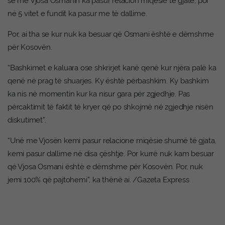
se me Vjosa Osmanin ka pasur relacion miqësie të gjatë, por
në 5 vitet e fundit ka pasur me të dallime.
Por, ai tha se kur nuk ka besuar që Osmani është e dëmshme
për Kosovën.
“Bashkimet e kaluara ose shkrirjet kanë qenë kur njëra palë ka
qenë në prag të shuarjes. Ky është përbashkim. Ky bashkim
ka nis në momentin kur ka nisur gara për zgjedhje. Pas
përcaktimit të faktit të kryer që po shkojmë në zgjedhje nisën
diskutimet”.
“Unë me Vjosën kemi pasur relacione miqësie shumë të gjata,
kemi pasur dallime në disa çështje. Por kurrë nuk kam besuar
që Vjosa Osmani është e dëmshme për Kosovën. Por, nuk
jemi 100% që pajtohemi”, ka thënë ai. /Gazeta Express