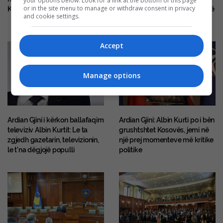
your options below. Look for a link at the bottom of this page
or in the site menu to manage or withdraw consent in privacy
Kurtit
deri në shtator, nëse LDK është
and cookie settings.
pjesë e kësaj më vjen keq
Accept
Manage options
Ardian Gjini i kërkon ballafaqim
Ardian Gjini: Albin Kurti po i bën
televiziv Albin Kurtit: Le ta
grushtshtet Kosovës, jemi në
zgjedh gazetarin, televizionin,
një prej momenteve më kritike
le t’na dëgjojë populli
politike