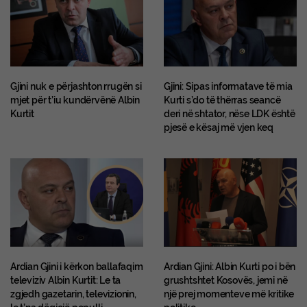
Gjini nuk e përjashton rrugën si
Gjini: Sipas informatave të mia
mjet për t’iu kundërvënë Albin
Kurti s’do të thërras seancë
Kurtit
deri në shtator, nëse LDK është
pjesë e kësaj më vjen keq
Ardian Gjini i kërkon ballafaqim
Ardian Gjini: Albin Kurti po i bën
televiziv Albin Kurtit: Le ta
grushtshtet Kosovës, jemi në
zgjedh gazetarin, televizionin,
një prej momenteve më kritike