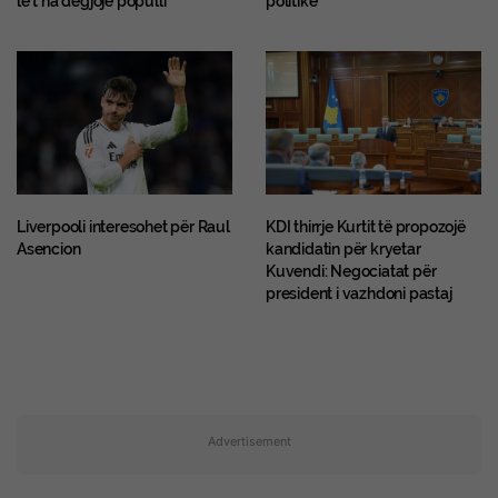
le t’na dëgjojë populli
politike
Liverpooli interesohet për Raul
KDI thirrje Kurtit të propozojë
Asencion
kandidatin për kryetar
Kuvendi: Negociatat për
president i vazhdoni pastaj
Advertisement