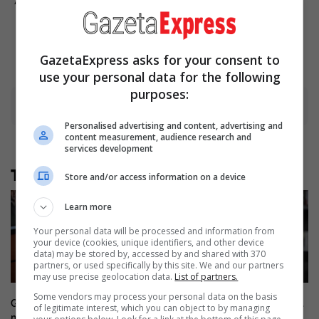
Always Hold A Special Place
Reduce Bloat
In Our Hearts
Brainberries
Brainberries
GazetaExpress asks for your consent to
use your personal data for the following
purposes:
Advertisement
Personalised advertising and content, advertising and
content measurement, audience research and
services development
Të tjera nga rubrika
Store and/or access information on a device
Learn more
Your personal data will be processed and information from
your device (cookies, unique identifiers, and other device
data) may be stored by, accessed by and shared with 370
partners, or used specifically by this site. We and our partners
may use precise geolocation data.
List of partners.
Some vendors may process your personal data on the basis
Gjini nuk e përjashton rrugën si
Gjini: Sipas informatave të mia
of legitimate interest, which you can object to by managing
mjet për t’iu kundërvënë Albin
Kurti s’do të thërras seancë