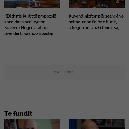
KDI thirrje Kurtit të propozojë
Kuvendi njofton për seancën e
kandidatin për kryetar
sotme, ndan fjalën e Kurtit,
Kuvendi: Negociatat për
s’tregon për vazhdimin e saj
president i vazhdoni pastaj
Advertisement
Te fundit