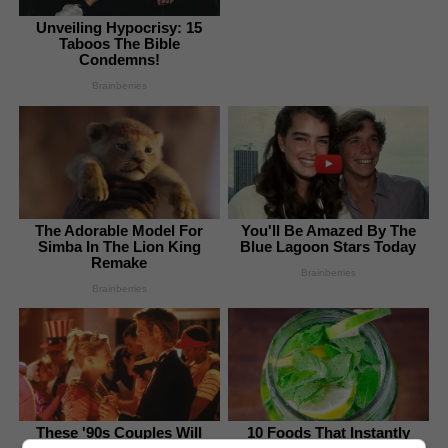
Unveiling Hypocrisy: 15
Taboos The Bible
Condemns!
Brainberries
The Adorable Model For
You'll Be Amazed By The
Simba In The Lion King
Blue Lagoon Stars Today
Remake
Brainberries
Brainberries
These '90s Couples Will
10 Foods That Instantly