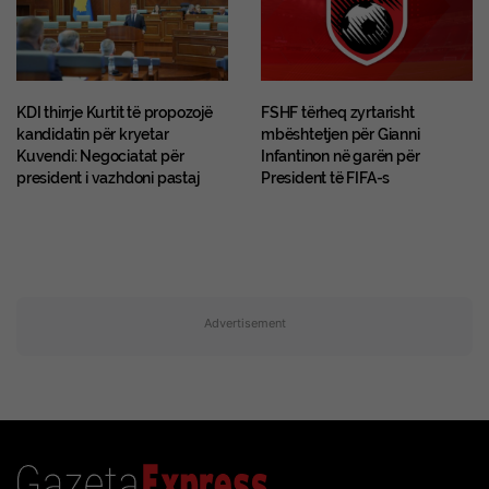
KDI thirrje Kurtit të propozojë
FSHF tërheq zyrtarisht
kandidatin për kryetar
mbështetjen për Gianni
Kuvendi: Negociatat për
Infantinon në garën për
president i vazhdoni pastaj
President të FIFA-s
Advertisement