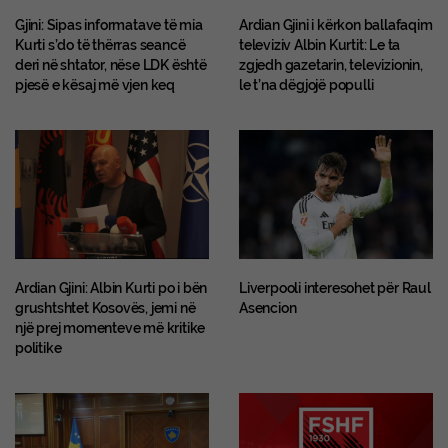
Gjini: Sipas informatave të mia
Ardian Gjini i kërkon ballafaqim
Kurti s’do të thërras seancë
televiziv Albin Kurtit: Le ta
deri në shtator, nëse LDK është
zgjedh gazetarin, televizionin,
pjesë e kësaj më vjen keq
le t’na dëgjojë populli
Ardian Gjini: Albin Kurti po i bën
Liverpooli interesohet për Raul
grushtshtet Kosovës, jemi në
Asencion
një prej momenteve më kritike
politike