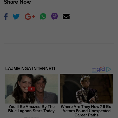
Share Now
LAJME NGA INTERNETI
You'll Be Amazed By The
Where Are They Now? 9 Ex-
Blue Lagoon Stars Today
Actors Found Unexpected
Career Paths
Brainberries