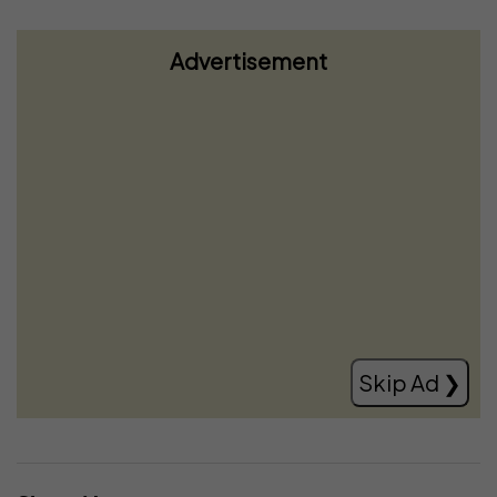
Advertisement
Ardian Gjini: Albin Kurti po i bën
grushtshtet Kosovës, jemi në një prej
momenteve më kritike politike
Read more
Skip Ad ❯