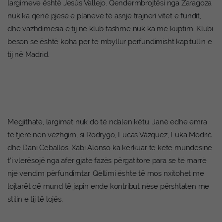
largimeve është Jesús Vallejo. Qendërmbrojtësi nga Zaragoza
nuk ka qenë pjesë e planeve të asnjë trajneri vitet e fundit,
dhe vazhdimësia e tij në klub tashmë nuk ka më kuptim. Klubi
beson se është koha për të mbyllur përfundimisht kapitullin e
tij në Madrid.
Megjithatë, largimet nuk do të ndalen këtu. Janë edhe emra
të tjerë nën vëzhgim, si Rodrygo, Lucas Vázquez, Luka Modrić
dhe Dani Ceballos. Xabi Alonso ka kërkuar të ketë mundësinë
t’i vlerësojë nga afër gjatë fazës përgatitore para se të marrë
një vendim përfundimtar. Qëllimi është të mos nxitohet me
lojtarët që mund të japin ende kontribut nëse përshtaten me
stilin e tij të lojës.