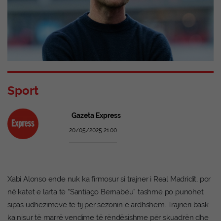
Sport
Gazeta Express
20/05/2025 21:00
Xabi Alonso ende nuk ka firmosur si trajner i Real Madridit, por
në katet e larta të “Santiago Bernabéu” tashmë po punohet
sipas udhëzimeve të tij për sezonin e ardhshëm. Trajneri bask
ka nisur të marrë vendime të rëndësishme për skuadrën dhe