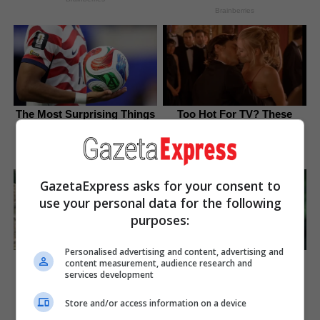
Brainberries
The Most Surprising Things
Too Hot For TV? These
About FIFA World Cup 2026
Scenes Slipped Through
Anyway
Brainberries
Brainberries
GazetaExpress asks for your consent to
use your personal data for the following
purposes:
Personalised advertising and content, advertising and
The Truth Will Finally Set
The 90s Was A Fantastic
content measurement, audience research and
Gina Carano Free
Decade For Fans Of Action
services development
Movies
Brainberries
Brainberries
Store and/or access information on a device