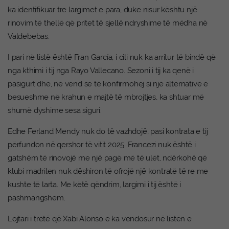
ka identifikuar tre largimet e para, duke nisur kështu një
rinovim të thellë që pritet të sjellë ndryshime të mëdha në
Valdebebas.
I pari në listë është Fran García, i cili nuk ka arritur të bindë që
nga kthimi i tij nga Rayo Vallecano. Sezoni i tij ka qenë i
pasigurt dhe, në vend se të konfirmohej si një alternativë e
besueshme në krahun e majtë të mbrojtjes, ka shtuar më
shumë dyshime sesa siguri.
Edhe Ferland Mendy nuk do të vazhdojë, pasi kontrata e tij
përfundon në qershor të vitit 2025. Francezi nuk është i
gatshëm të rinovojë me një pagë më të ulët, ndërkohë që
klubi madrilen nuk dëshiron të ofrojë një kontratë të re me
kushte të larta. Me këtë qëndrim, largimi i tij është i
pashmangshëm.
Lojtari i tretë që Xabi Alonso e ka vendosur në listën e