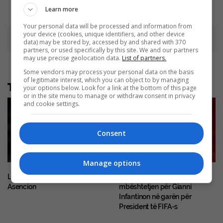
Learn more
Your personal data will be processed and information from
your device (cookies, unique identifiers, and other device
Advertisement
data) may be stored by, accessed by and shared with 370
partners, or used specifically by this site. We and our partners
may use precise geolocation data.
List of partners.
Some vendors may process your personal data on the basis
of legitimate interest, which you can object to by managing
Të tjera nga rubrika
your options below. Look for a link at the bottom of this page
or in the site menu to manage or withdraw consent in privacy
and cookie settings.
Consent
Manage options
Liverpooli interesohet për Raul
FSHF tërheq zyrtarisht
Asencion
mbështetjen për Gianni
Infantinon në garën për
President të FIFA-s