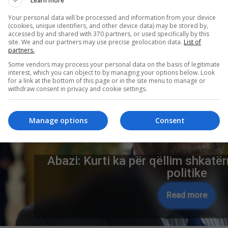
Learn more
Advertiseme
Your personal data will be processed and information from your device
(cookies, unique identifiers, and other device data) may be stored by,
accessed by and shared with 370 partners, or used specifically by this
site. We and our partners may use precise geolocation data.
List of
partners.
Some vendors may process your personal data on the basis of legitimate
interest, which you can object to by managing your options below. Look
for a link at the bottom of this page or in the site menu to manage or
withdraw consent in privacy and cookie settings.
Manage options
Consent
Krim i rëndë në SHBA, 3 të vdekur
në Karolinën e Veriut! Viktimat 
njëjtës familje
Read more