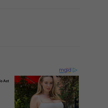
To Act