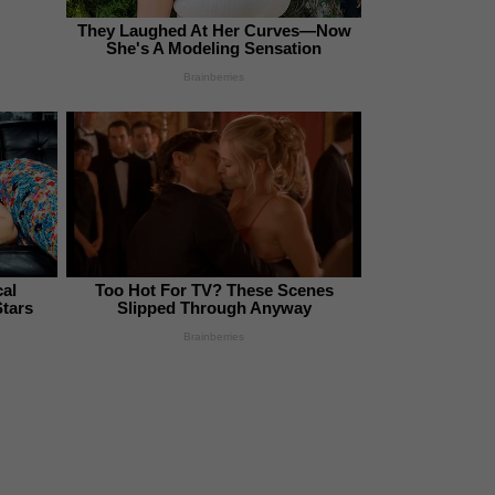
They Laughed At Her Curves—Now
She's A Modeling Sensation
Brainberries
cal
Too Hot For TV? These Scenes
Stars
Slipped Through Anyway
Brainberries