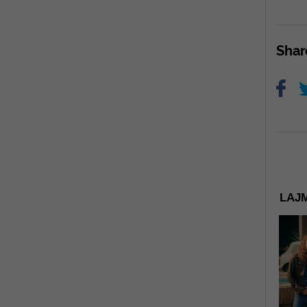
Sha
LAJM