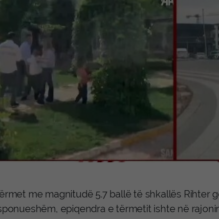
ërmet me magnitudë 5.7 ballë të shkallës Rihter go
sponueshëm, epiqendra e tërmetit ishte në rajonin 