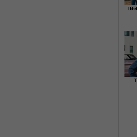
I Be
T