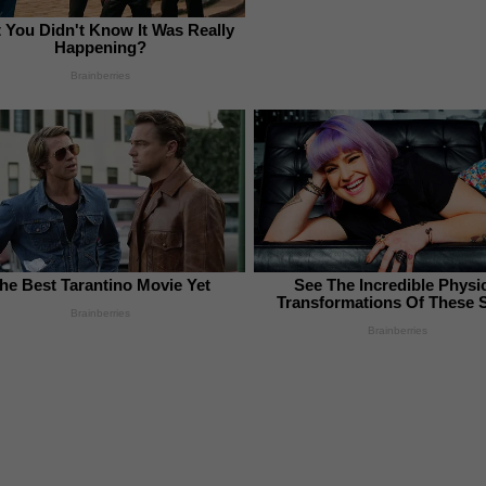
t You Didn't Know It Was Really
Happening?
Brainberries
he Best Tarantino Movie Yet
See The Incredible Physi
Transformations Of These 
Brainberries
Brainberries