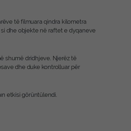
arëve të filmuara qindra kilometra
 si dhe objekte në raftet e dyqaneve
më shumë dridhjeve. Njerëz të
esave dhe duke kontrolluar për
n etkisi görüntülendi.