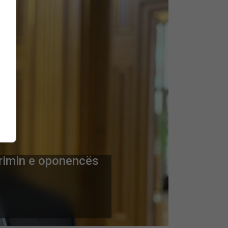
nt
 dhe një i plagosur
janë anëtarë të së
Skip Ad ❯