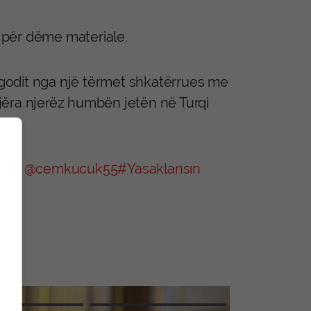
 për dëme materiale.
u godit nga një tërmet shkatërrues me
mijëra njerëz humbën jetën në Turqi
prem
@cemkucuk55
#Yasaklansın