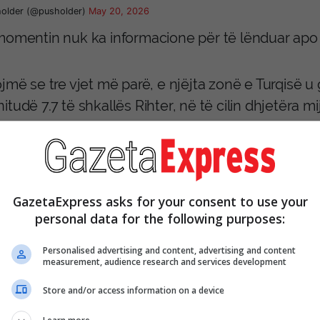
older (@pusholder)
May 20, 2026
momentin nuk ka informacione për të lënduar apo
ojmë se tre vjet më parë, e njëjta zonë e Turqisë 
tudë 7.7 të shkallës Rihter, në të cilin dhjetëra 
Siri, ndërsa qytete të shumta u shkatërruan.
#CANLI
|
#SONDAKİKA
| Malatya’da şiddetli de
GazetaExpress asks for your consent to use your
s://t.co/vygFYWGXbV
personal data for the following purposes:
Personalised advertising and content, advertising and content
 HABER (@tgrthabertv)
May 20, 2026
measurement, audience research and services development
Store and/or access information on a device