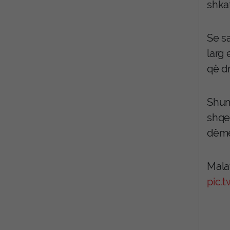
shkat
Se sa
larg
që d
Shum
shqe
dëme
Mala
pic.