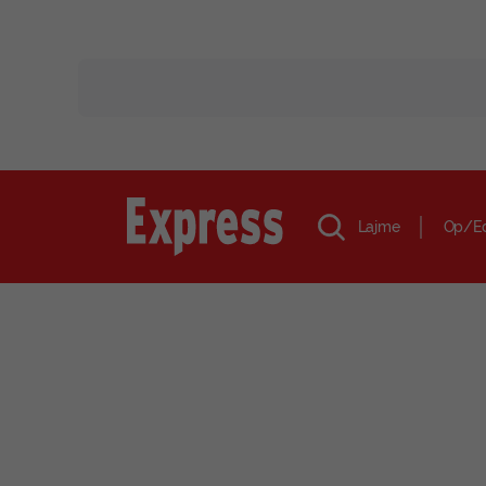
Lajme
Op/E