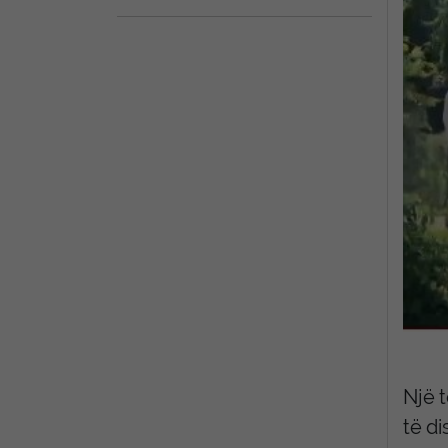
Një t
të di