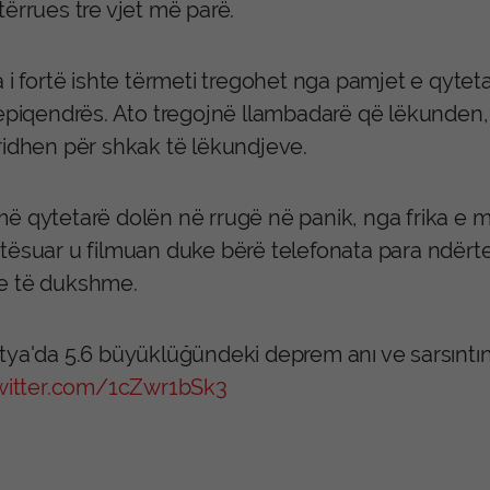
ërrues tre vjet më parë.
 i fortë ishte tërmeti tregohet nga pamjet e qytet
 epiqendrës. Ato tregojnë llambadarë që lëkunden,
ridhen për shkak të lëkundjeve.
ë qytetarë dolën në rrugë në panik, nga frika e 
tësuar u filmuan duke bërë telefonata para ndërt
 të dukshme.
tya'da 5.6 büyüklüğündeki deprem anı ve sarsıntını
twitter.com/1cZwr1bSk3