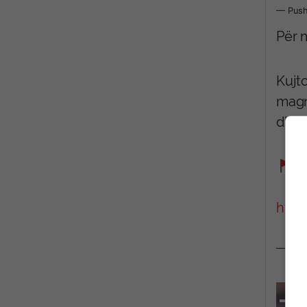
— Push
Për 
Kujt
magni
dhe 
http
— TGRT