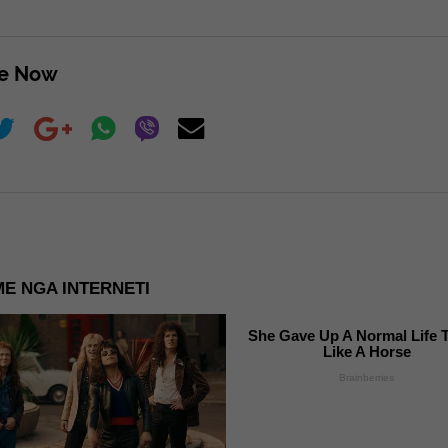
re Now
E NGA INTERNETI
She Gave Up A Normal Life 
Like A Horse
Brainberries