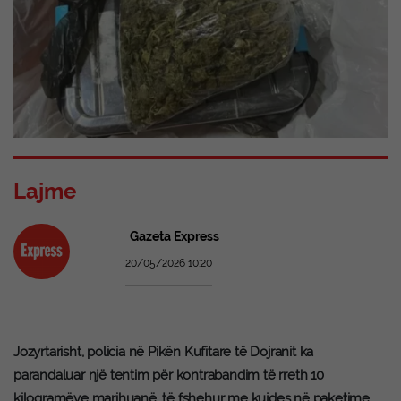
Lajme
Gazeta Express
20/05/2026 10:20
Jozyrtarisht, policia në Pikën Kufitare të Dojranit ka
parandaluar një tentim për kontrabandim të rreth 10
kilogramëve marihuanë, të fshehur me kujdes në paketime