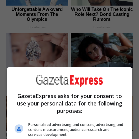
Unforgettable Awkward
Who Will Take On The Iconic
Moments From The
Role Next? Bond Casting
Olympics
Rumors
Brainberries
Brainberries
Discover 15 Surprising
Unleashing Her Passion:
Things Forbidden By The
Demi Moore's 8 Sultriest
Bible
Movie Roles!
Brainberries
Brainberries
GazetaExpress asks for your consent to
use your personal data for the following
purposes:
Personalised advertising and content, advertising and
content measurement, audience research and
How They Made Little Simba
15 Things You Do Everyday
services development
Look So Lifelike in 'The Lion
That The Bible Forbids: Are