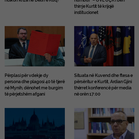
thirrje Kurtit të krijojë
institucionet
Përplasi për vdekje dy
Situata në Kuvend dhe ftesa e
persona dhe plagosi 40 të tjerë
përsëritur e Kurtit, Ardian Gjini
në Mynih, dënohet me burgim
thërret konferencë për media
të përjetshëm afgani
në orën 17:00