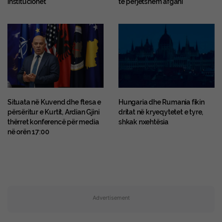
Situata në Kuvend dhe ftesa e
Hungaria dhe Rumania fikin
përsëritur e Kurtit, Ardian Gjini
dritat në kryeqytetet e tyre,
thërret konferencë për media
shkak nxehtësia
në orën 17:00
Advertisement