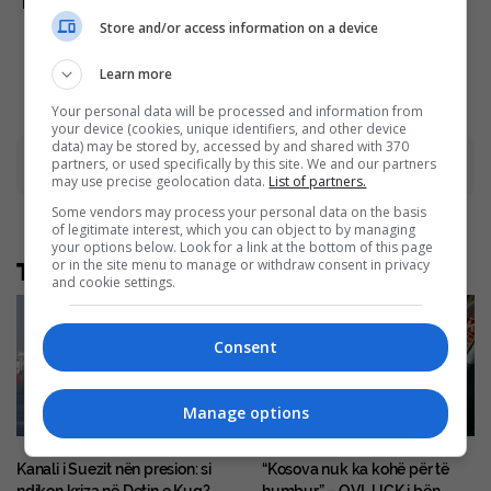
King'
You Guilty?
Store and/or access information on a device
Brainberries
Brainberries
Learn more
Your personal data will be processed and information from
your device (cookies, unique identifiers, and other device
data) may be stored by, accessed by and shared with 370
Advertisement
partners, or used specifically by this site. We and our partners
may use precise geolocation data.
List of partners.
Some vendors may process your personal data on the basis
of legitimate interest, which you can object to by managing
your options below. Look for a link at the bottom of this page
Të tjera nga rubrika
or in the site menu to manage or withdraw consent in privacy
and cookie settings.
Consent
Manage options
Kanali i Suezit nën presion: si
“Kosova nuk ka kohë për të
ndikon kriza në Detin e Kuq?
humbur” – OVL UÇK i bën