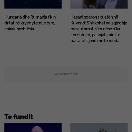
Hungaria dhe Rumania fikin
Hasani sqaron situatën në
dritat në kryeqytetet e tyre,
Kuvend: S’shkohet në zgjedhje
shkak nxehtësia
me automatizëm nëse s’ka
konstituim, pasojat juridike
pas afatit janë më të rënda
Advertisement
Te fundit