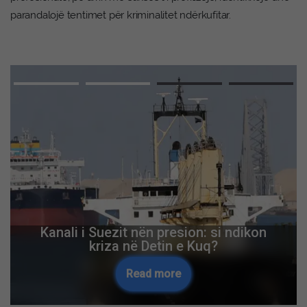
parandalojë tentimet për kriminalitet ndërkufitar.
Advertisement
“Kosova nuk ka kohë për të humbur” –
OVL UÇK i bën thirrje Kurtit të krijojë
institucionet
Read more
Skip Ad ❯