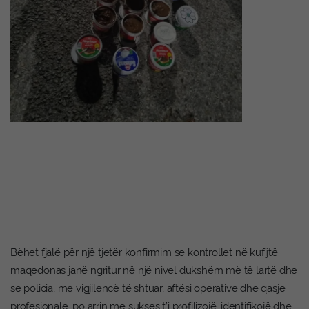
Bëhet fjalë për një tjetër konfirmim se kontrollet në kufijtë
maqedonas janë ngritur në një nivel dukshëm më të lartë dhe
se policia, me vigjilencë të shtuar, aftësi operative dhe qasje
profesionale, po arrin me sukses t’i profilizojë, identifikojë dhe