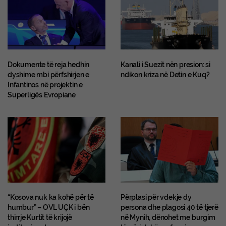
Dokumente të reja hedhin
Kanali i Suezit nën presion: si
dyshime mbi përfshirjen e
ndikon kriza në Detin e Kuq?
Infantinos në projektin e
Superligës Evropiane
“Kosova nuk ka kohë për të
Përplasi për vdekje dy
humbur” – OVL UÇK i bën
persona dhe plagosi 40 të tjerë
thirrje Kurtit të krijojë
në Mynih, dënohet me burgim
institucionet
të përjetshëm afgani